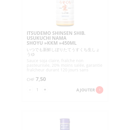
ITSUDEMO SHINSEN SHIB.
USUKUCHI NAMA
SHOYU »KKM »450ML
いつでも新鮮しぼりたてうすくち生しょ
うゆ
Sauce soja claire, fraîche non
pasteurisée, 20% moins salée, garantie
fraîcheur durant 120 jours sans
réfrigération
7,50
CHF
quantité
-
+
AJOUTER
de
ITSUDEMO
SHINSEN
SHIB.
USUKUCHI