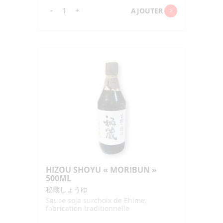
quantité
-
+
AJOUTER
de
GENEN
SHOYU
HONJOZO
"YAMASA"
1L
HIZOU SHOYU « MORIBUN »
500ML
秘蔵しょうゆ
Sauce soja surchoix de Ehime,
fabrication traditionnelle