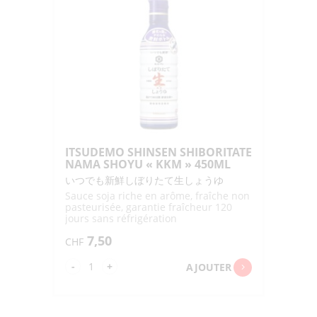
NAMA
SHOYU
"KKM"
200ML
ITSUDEMO SHINSEN SHIBORITATE
NAMA SHOYU « KKM » 450ML
いつでも新鮮しぼりたて生しょうゆ
Sauce soja riche en arôme, fraîche non
pasteurisée, garantie fraîcheur 120
jours sans réfrigération
7,50
CHF
quantité
-
+
AJOUTER
de
ITSUDEMO
SHINSEN