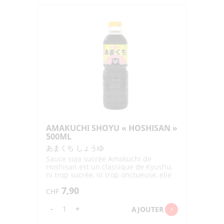
JUKUSEI
SHOYU
SAISHIKOMI
"MORITA
SYOUYU"
150ML
AMAKUCHI SHOYU « HOSHISAN »
500ML
あまくち しょうゆ
Sauce soja sucrée Amakuchi de
Hoshisan est un classique de Kyushu,
ni trop sucrée, ni trop onctueuse, elle
sublime la saveur des plats
7,90
CHF
quantité
-
+
AJOUTER
de