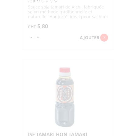
たまりしょうゆ
Sauce soja tamari de Aichi, fabriquée
selon méthode traditionnelle et
naturelle "Honjozo", idéal pour sashimi
5,80
CHF
quantité
-
+
AJOUTER
de
HONJOZO
SASHIMI
TAMARI
SHOYU
3.6%
"MORITA"
300ML
ISE TAMARI HON TAMARI