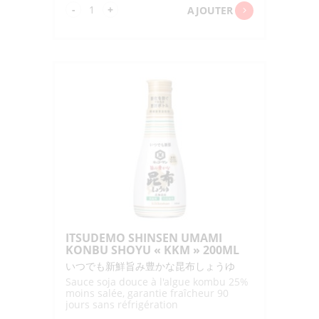
quantité
-
+
AJOUTER
de
ITSUDEMO
SHINSEN
TOK.MARUD.
GENEN
SHOYU
"KKM"
450ML
ITSUDEMO SHINSEN UMAMI
KONBU SHOYU « KKM » 200ML
いつでも新鮮旨み豊かな昆布しょうゆ
Sauce soja douce à l'algue kombu 25%
moins salée, garantie fraîcheur 90
jours sans réfrigération