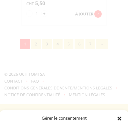
5,50
CHF
quantité
-
+
AJOUTER
de
ITSUDEMO
SHINSEN
UMAMI
1
2
3
4
5
6
7
→
KONBU
SHOYU
"KKM"
200ML
© 2026
UCHITOMI SA
CONTACT
FAQ
CONDITIONS GÉNÉRALES DE VENTE/MENTIONS LÉGALES
NOTICE DE CONFIDENTIALITÉ
MENTION LÉGALES
Une création
troisdeuxun.ch
GENÈVE - RIVE DROITE (FERRIER)
Gérer le consentement
Horaires d'ouverture