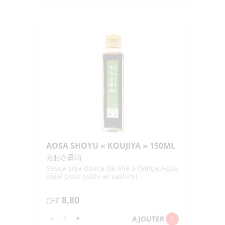
AMAKUCHI
SHOYU
"HOSHISAN"
500ML
AOSA SHOYU « KOUJIYA » 150ML
あおさ醤油
Sauce soja douce de Mie à l'algue Aosa,
idéal pour sushi et sashimi
8,80
CHF
quantité
-
+
AJOUTER