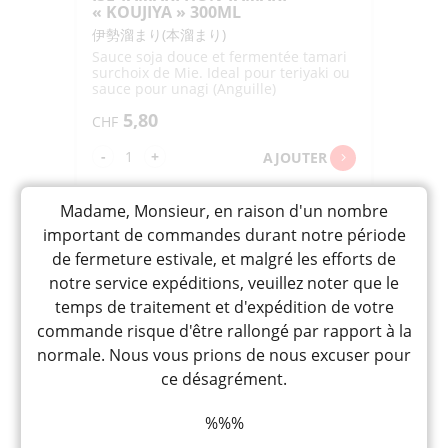
« KOUJIYA » 300ML
伊勢溜まり(本溜まり)
Sauce soja douce et fermentée tamari
surchoix de Mie. Ideal pour teriyaki ou
sauce pour unagi (Anguille)
5,80
CHF
quantité
-
+
AJOUTER
de
ISE
Madame, Monsieur, en raison d'un nombre
TAMARI
important de commandes durant notre période
HON
de fermeture estivale, et malgré les efforts de
TAMARI
notre service expéditions, veuillez noter que le
"KOUJIYA"
temps de traitement et d'expédition de votre
300ML
commande risque d'être rallongé par rapport à la
normale. Nous vous prions de nous excuser pour
ce désagrément.
%%%