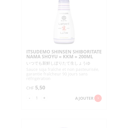
NAMA
SHOYU"KKM"450ML
ITSUDEMO SHINSEN SHIBORITATE
NAMA SHOYU « KKM » 200ML
いつでも新鮮しぼりたて生しょうゆ
Sauce soja fraîche et non pasteurisée,
garantie fraîcheur 90 jours sans
réfrigération
5,50
CHF
quantité
-
+
AJOUTER
de
ITSUDEMO
SHINSEN
SHIBORITATE