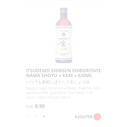
SHIBORITATE
NAMA
SHOYU
"KKM"
450ML
ITSUDEMO SHINSEN SHIBORITATE
NAMA SHOYU « KKM » 620ML
いつでも新鮮しぼりたて生しょうゆ
Sauce soja riche en arôme, fraîche non
pasteurisée, garantie fraîcheur 120
jours sans réfrigération
8,90
CHF
quantité
-
+
AJOUTER
de