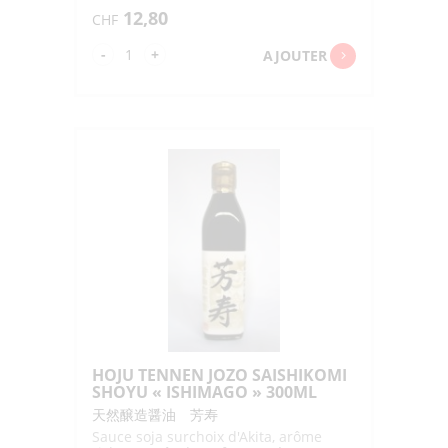
12,80
CHF
quantité
-
+
AJOUTER
de
HIZOU
SHOYU
"MORIBUN"
500ML
HOJU TENNEN JOZO SAISHIKOMI
SHOYU « ISHIMAGO » 300ML
天然醸造醤油 芳寿
Sauce soja surchoix d'Akita, arôme