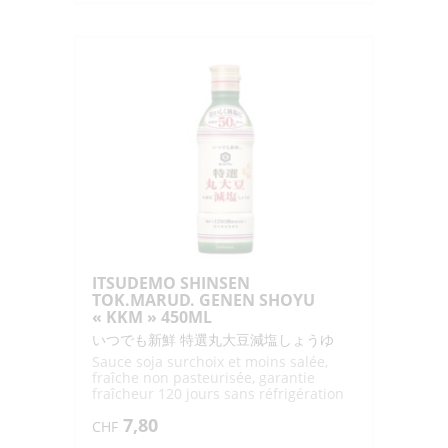
ITSUDEMO
SHINSEN
SHIBORITATE
NAMA
SHOYU
"KKM"
620ML
ITSUDEMO SHINSEN
TOK.MARUD. GENEN SHOYU
« KKM » 450ML
いつでも新鮮 特選丸大豆減塩しょうゆ
Sauce soja surchoix et moins salée,
fraîche non pasteurisée, garantie
fraîcheur 120 jours sans réfrigération
7,80
CHF