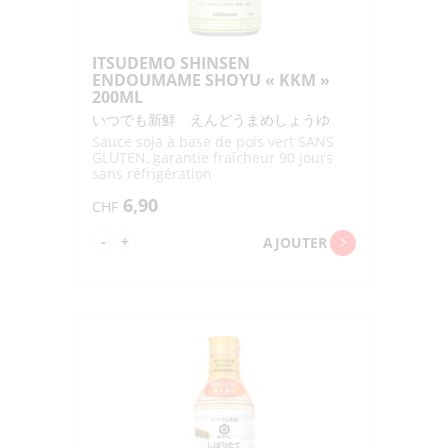
ITSUDEMO SHINSEN
ENDOUMAME SHOYU « KKM »
200ML
いつでも新鮮 えんどうまめしょうゆ
Sauce soja à base de pois vert SANS
GLUTEN, garantie fraîcheur 90 jours
sans réfrigération
6,90
CHF
quantité
-
+
AJOUTER
de
ITSUDEMO
SHINSEN
ENDOUMAME
SHOYU
"KKM"
200ML