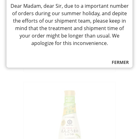
Dear Madam, dear Sir, due to a important number
ISE TAMARI HOSHUKU
of orders during our summer holiday, and depite
« KOUJIYA » 150ML
the efforts of our shipment team, please keep in
伊勢たまり 奉祝
mind that the treatment and shipment time of
Sauce soja fermentée tamari surchoix
de Mie
your order might be longer than usual. We
apologize for this inconvenience.
7,80
CHF
quantité
-
+
AJOUTER
FERMER
de
ISE
TAMARI
HOSHUKU
"KOUJIYA"
150ML