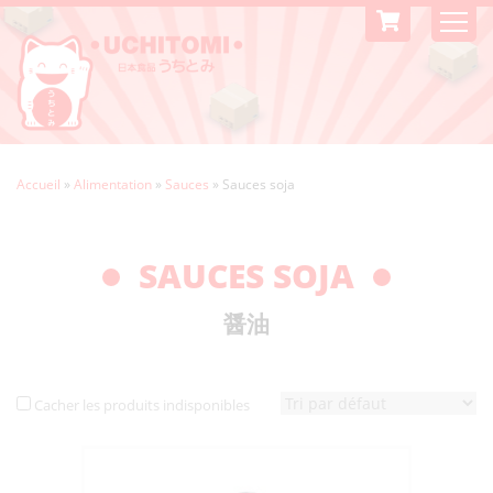
Accueil
»
Alimentation
»
Sauces
»
Sauces soja
SAUCES SOJA
醤油
Cacher les produits indisponibles