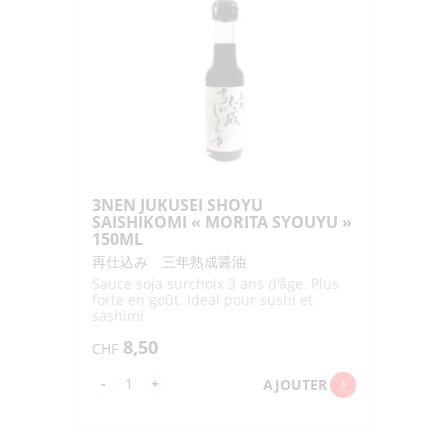
3NEN JUKUSEI SHOYU
SAISHIKOMI « MORITA SYOUYU »
150ML
再仕込み 三年熟成醤油
Sauce soja surchoix 3 ans d'âge. Plus
forte en goût. Ideal pour sushi et
sashimi
8,50
CHF
quantité
-
+
AJOUTER
de
3NEN