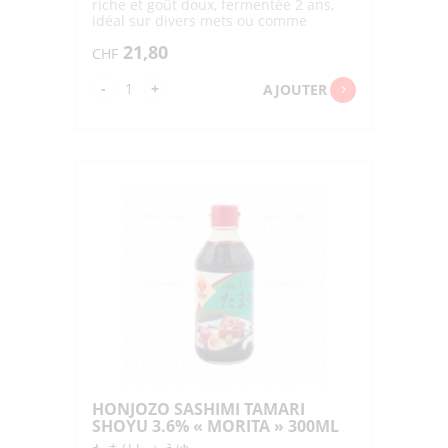
riche et goût doux, fermentée 2 ans,
idéal sur divers mets ou comme
touche finale pour grillades
21,80
CHF
quantité
-
+
AJOUTER
de
HOJU
TENNEN
JOZO
SAISHIKOMI
SHOYU
"ISHIMAGO"
300ML
HONJOZO SASHIMI TAMARI
SHOYU 3.6% « MORITA » 300ML