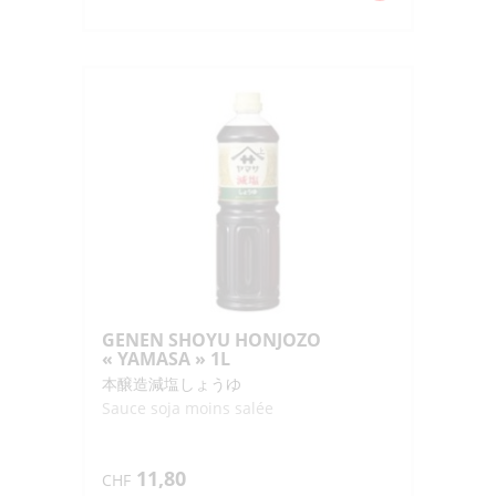
de
AOSA
SHOYU
"KOUJIYA"
150ML
GENEN SHOYU HONJOZO
« YAMASA » 1L
本醸造減塩しょうゆ
Sauce soja moins salée
11,80
CHF