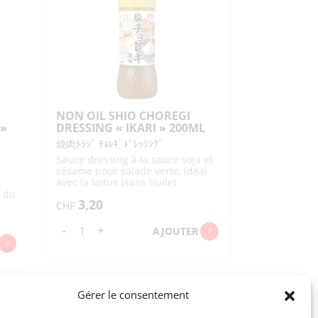
"OTAFUKU"
500ML
NON OIL SHIO CHOREGI
 »
DRESSING « IKARI » 200ML
焼肉ﾄﾗｼﾞ ﾁｮﾚｷﾞﾄﾞﾚｯｼﾝｸﾞ
Sauce dressing à la sauce soja et
sésame pour salade verte, idéal
avec la laitue (sans huile)
e du
3,20
our
CHF
quantité
-
+
AJOUTER
de
NON
OIL
Gérer le consentement
SHIO
CHOREGI