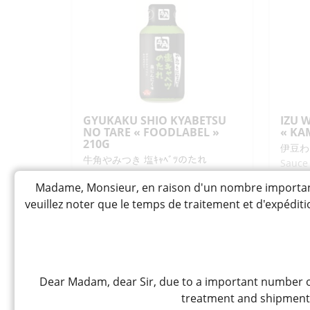
"GRAZIEMILLE"
GO
200ML
AJI
"D
15
GYUKAKU SHIO KYABETSU
IZU 
NO TARE « FOODLABEL »
« KA
210G
伊豆わ
牛角やみつき 塩ｷｬﾍﾞﾂのたれ
Sauce 
morcea
Sauce dressing salée au sésame
addictive du célèbre restaurant
Madame, Monsieur, en raison d'un nombre important 
de BBQ Gyukaku, idéale pour
veuillez noter que le temps de traitement et d'expédi
6
assaisonner le chou
CHF
4,80
CHF
qua
-
quantité
-
+
AJOUTER
de
de
IZU
GYUKAKU
Dear Madam, dear Sir, due to a important number of
WA
SHIO
treatment and shipment t
DR
KYABETSU