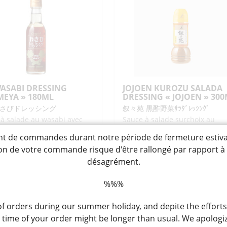
MASHOYU
NO
DRESSING
AISHO"
"GRAZIEMILLE"
0ML
300ML
WASABI DRESSING
JOJOEN KUROZU SALADA
MEYA » 180ML
DRESSING « JOJOEN » 30
さびドレッシング
叙々苑 黒酢野菜ｻﾗﾀﾞﾚｯｼﾝｸﾞ
à salade au wasabi avec
Sauce à salade surchoix au
ux de wasasbi frais
sésame et à l'ail avec du vinai
noir supervisé par le célèbre
de commandes durant notre période de fermeture estivale, 
restaurant yakiniku Jojoen
tion de votre commande risque d'être rallongé par rapport 
,90
11,50
CHF
désagrément.
ntité
quantité
+
-
+
AJOUTER
AJOUTER
de
%%%
JOJOEN
 orders during our summer holiday, and depite the efforts
SABI
KUROZU
ime of your order might be longer than usual. We apologiz
ESSING
SALADA