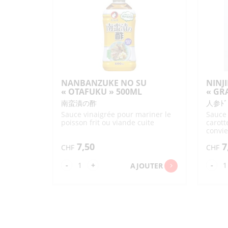
DRESSING
PL
"QP"
"Q
1L
23
NANBANZUKE NO SU
NINJ
« OTAFUKU » 500ML
« GR
南蛮漬の酢
人参ﾄﾞﾚ
Sauce vinaigrée pour mariner le
Sauce 
poisson frit ou viande cuite
carott
convie
et idé
7,50
7
additi
CHF
CHF
quantité
qua
-
+
-
AJOUTER
de
de
NANBANZUKE
NI
NO
DR
SU
"G
"OTAFUKU"
20