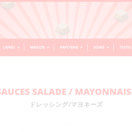
LIVRES
MAISON
PAPETERIE
SOINS
TEXTIL
ASSAISONNEMENT / ÉPICES
BOISSONS NON ALCOOLISÉES
CHEVEUX
BOLS
RIZ
ACCESS
DÉCOR
CALLI
DENTS
COUVE
ACCESSOIRES ENFANTS/BÉBÉS
LIVRES DE CUISINE
PRODUITS D’ENTRETIEN/NETTOYAGE
ORIGAMI
HABITS
NOREN
ASSAISONNEMENT RIZ
AMAZAKE SANS
DIVERS ACCESSOIRES
TONSUI
CONDIMENTS EN PÂTE
CAFÉ PRÊT
GEL/WAX/LAQUE
CHAWAN MUSHI
MOCHI
CONTEN
DÉCORAT
ENCRE
ACCESSO
BAGUETT
SAUCES SALADE / MAYONNAIS
ALCOOL
CHEVEUX
SUSPEN
CURRY / RAGOÛT
SAKE
SAUCE
THÉ
DASHI ET BOUILLONS
BOL À NOUILLES
ÉPICES
BOL À RIZ
RIZ CUIT
HANDAI
PINCEAU
BROSSES
DIVERS 
BOISSONS
APRÈS-
JUS LÉGUMES/FRUITS
SHAMPOING
DIVERS CUISINE
IKEBANA
STYLOS – CRAYONS
VISAGE
PLATEA
EVENTA
ACCES
HUILE
BOL MISO
KÔJI
DIVERS BOLS
MÉLANGE 
MOULES 
ÉNERGISANTES
SHAMPOING/SOIN/MASQUE
CÉRÉALES
ドレッシング/マヨネーズ
DIVERS TEXTILES
SAKE / MIRIN
SAKEKASU (LIE DE SAKE)
SHAMOJI
RAMUNE
DIVERS SODAS
CONCENTRÉ
CRUCHON
SAUCES
SET À SAKE
SAUCE M
THÉIÈRES
GRILLAD
SÉSAME
VINAIGRE
MISO
FARINE
DIVERS BOISSONS
THÉ SUCRÉ
VERRES
TASSES 
BAGUETTES POUR
KENZAN
STYLOS / RECHARGE
BAUME LÈVRES
CHUKA SEIRO (PANIERS VAPEUR)
VASES
LINGETTES VISAGE
PLATEAU
EVENTAIL
DIVERS A
SUCRÉES SANS GAZ
SAUCES 
CUISINE
STYLOS
WASABI
AUTRES ASSAISONNEMENTS
SACS
ENCEN
SET À TH
SOIN VISAGE
MASQUE/PATCH
PLATS EN
BASE DE
THÉ ET TISANE NON
EAU
COUTEAUX
MANDOLINES / RÂPES
SUCRÉ
SAVONS VISAGE
SAUCES 
MISO CORÉENS
MISO JAPONAIS
FARINES
MORTIERS / PILONS
TSUKEMONOKI
ASSAISO