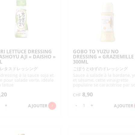
TONYU ET BOISSONS
KONJAC
BISCUI
SAUCES 
SAUCES AVEC MISO
SACHETS DIVERS
DIVERS SACS/CABAS
SUPPORT
AU SOJA
PASSOIRES / LOUCHES
PIERRES À AIGUISER /AIGUISOIRS
FARINES 
USAGES
SAUCES P
/ÉCUMOIRES
CHILI / K
DIVERS 
SACS COURSES
SACS ENFANTS
DIVERS USTENSILES
DIVERS MOULES / EMPORTE-
VERMICELLES
DIVERS KONJAC
OTSUMA
JETABLES
DE CUISINE
PIÈCES
BONBONS / CHEWING GUM
DESSER
CHIPS
SACS
SACS ISOTHERMES
DIVERS PAPIERS /
PIQUES / BROCHETTES
TISSU/FUROSHIKI
CELLOPHANE
BOÎTES / BACS
EPONGE / BROSSE CUISINE
BONBONS
BONBONS AVEC JOUETS
DESSERT
/SUPPORTS DIVERS
INSTANT
VIANDE / OEUFS
POISSO
CHEWING GUM
ACCESSOIRES THÉ
DIVERS POUR CUISINE
GLACES
IRI LETTUCE DRESSING
GOBO TO YUZU NO
PLANCHES À
PÂTES DE 
SHOYU AJI « DAISHO »
DRESSING « GRAZIEMILLE
DÉCOUPER
FOURRÉE
VIANDE
ŒUFS
BONITE E
L
300ML
SÉCHÉS
METS PRÊTS
PÂTES
DIVERS D
レタスドレッシング
ごぼうとゆずのドレッシング
GARNITU
PÂTE DE 
dressing à la sauce soja et
Sauce à salade à la bardane, 
GELÉES 
DIVERSES
 pour salade verte, idéale
et sésame, cette vinaigrette
RAVIOLIS GYOZA-
METS À FRIRE
PÂTES CA
SHUMAI
a laitue
populaire se caractérise par s
goût rafraîchissant de yuzu
AUTRES METS À
,20
8,90
RÉCHAUFFER
CHF
ntité
quantité
+
-
+
AJOUTER
AJOUTER
de
GIRI
GOBO
TTUCE
TO
ESSING
YUZU