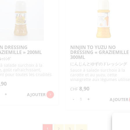
"QP"
P"
450G
6ML
IN DRESSING
NINJIN TO YUZU NO
AZIEMILLE » 200ML
DRESSING « GRAZIEMILLE
300ML
ｯｼﾝｸﾞ
にんじんとゆずのドレッシング
à salade surchoix à la
e, goût rafraichissant,
Sauce à salade surchoix à la
nt pour toutes les crudités
carotte et au yuzu, cette
al avec le poulet sauté, sans
vinaigrette aux légumes utilis
,90
f
yuzu de montagne de Kochi p
8,90
un goût rafraîchissant
CHF
ntité
+
AJOUTER
quantité
-
+
AJOUTER
de
NJIN
NINJIN
ESSING
TO
RAZIEMILLE"
YUZU
0ML
1
2
3
→