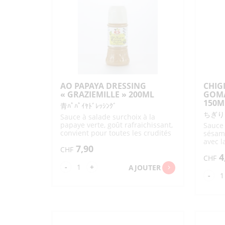
TOFU / SOJA
DIVERS NOUILLES
DIVERS SOUPES
TROUSSES
LINGETTES JETABLES
ETUIS
SALON PASS
VERSEURS EN VERRE
SAVONS CORPS
BAINS
EDAMAME
INARI
BISCUITS SUCRÉS / CHOCOLAT
NATTO
TOFU
TOFU FRIT /
DIVERS SOJA
ABURAAGE
STICKS
DIVERS BISCUITS SUCRÉS /
CHOCO
THÉ / CAFÉ
SNACK DIVERS POUR
AO PAPAYA DRESSING
CHIG
FÊTES
« GRAZIEMILLE » 200ML
GOMA
DIVERS THÉS
GENMAICHA
150M
青ﾊﾟﾊﾟｲﾔﾄﾞﾚｯｼﾝｸﾞ
FRUITS / LÉGUMES
HOUJICHA
MACCHA
ちぎり
Sauce à salade surchoix à la
THÉ VERT (À INFUSER)
THÉ VERT GYOKURO
papaye verte, goût rafraichissant,
Sauce 
SAKURACHA –
OOLONGCHA
convient pour toutes les crudités
sésame
LÉGUMES
LÉGUMES FRAIS
JASMINCHA
DÉSHYDRAT. /
et idéal avec les fruits de mer,
avec l
PRÉCUITS
7,90
KOUCHA (THÉ NOIR)
KONBUCHA (ALGUE)
sans additif
CHF
4
LÉGUMINEUSES
TSUKEMONO / UMEBOSHI
CHF
MUGICHA –
SOBACHA – GOBOCHA
HATOMUGICHA
quantité
-
+
AJOUTER
FRUITS FRAIS
GRAINES À CULTIVER
qua
-
AUTRES INFUSIONS
THÉ ET TISANES SUCRÉS
de
CÉRÉALES / PLANTES
de
AO
CAFÉ
CHI
PAPAYA
LE
DRESSING
DR