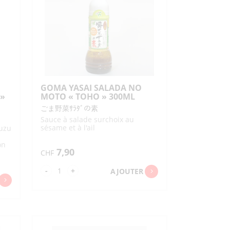
TS SALÉS / SNACKS
DOUCES
DIVERS AUTRES SAUCES
 ENCENS
ENCENS
ET FÉCULES
PANURES ET GARNITURES
IMENTÉES /
IMUCHI
EN POUDRE
MI
SENBEI
TS / GARNITURES / PAIN
S
GÂTEAUX
ANÉS
N / FRUITS DE MER
HARICOTS SUCRÉS
GOMA YASAI SALADA NO
RIZ
SUCRE ET SIROP
 »
MOTO « TOHO » 300ML
S
T POISSONS
POISSONS ASSAISONNÉS
ごま野菜ｻﾗﾀﾞの素
ESSERTS /
PAINS
RES
POISSON
Sauce à salade surchoix au
sésame et à l'ail
yuzu
SUCRÉES
RRÉES
PÂTES RONDES
on
7,90
CHF
quantité
-
+
AJOUTER
de
GOMA
YASAI
SALADA