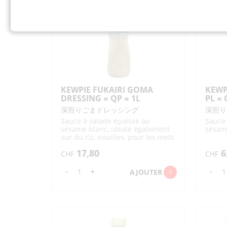
"K
NO
18
TARE
"FOODLABEL"
210G
KEWPIE FUKAIRI GOMA
KEWP
DRESSING « QP » 1L
PL « 
深煎りごまドレッシング
深煎り
Sauce à salade épaisse au
Sauce 
sésame blanc, idéale également
sésam
sur du riz, nouilles, pour les mets
sautés et comme sauce à tremper
17,80
6
CHF
CHF
quantité
qua
-
+
-
AJOUTER
de
de
KEWPIE
KE
FUKAIRI
SE
GOMA
DR