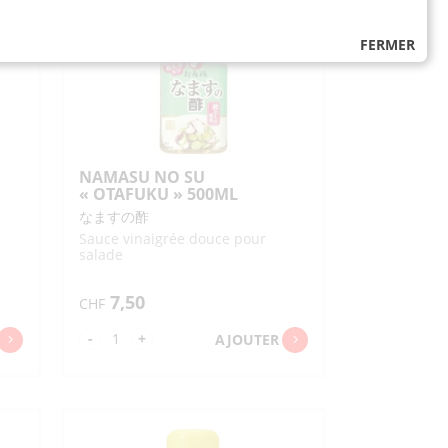
NO
FERMER
TARE
GOMA
FUMI
"JOJOEN"
300ML
NAMASU NO SU
« OTAFUKU » 500ML
なますの酢
Sauce vinaigrée douce pour
salade
7,50
CHF
quantité
-
+
AJOUTER
de
NAMASU
NO
SU