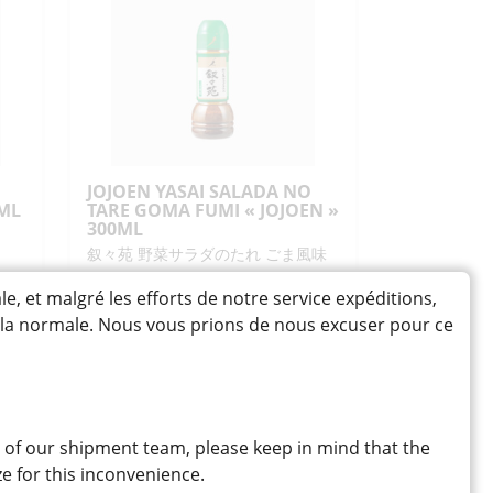
NO
MOTO
"TOHO"
300ML
JOJOEN YASAI SALADA NO
0ML
TARE GOMA FUMI « JOJOEN »
300ML
叙々苑 野菜サラダのたれ ごま風味
gre
Sauce à salade surchoix au
sésame avec un soupçon d'ail,
et malgré les efforts de notre service expéditions,
supervisé par le célèbre
à la normale. Nous vous prions de nous excuser pour ce
restaurant yakiniku Jojoen
11,50
CHF
quantité
-
+
AJOUTER
de
JOJOEN
 of our shipment team, please keep in mind that the
YASAI
e for this inconvenience.
SALADA