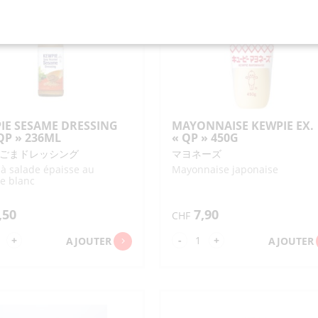
AMEYA"
DRESSING
0ML
"JOJOEN"
300ML
IE SESAME DRESSING
MAYONNAISE KEWPIE EX.
QP » 236ML
« QP » 450G
ごまドレッシング
マヨネーズ
à salade épaisse au
Mayonnaise japonaise
e blanc
,50
7,90
CHF
ntité
quantité
+
-
+
AJOUTER
AJOUTER
de
WPIE
MAYONNAISE
SAME
KEWPIE
ESSING
EX.