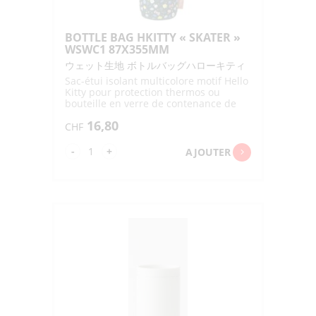
BOTTLE BAG HKITTY « SKATER »
WSWC1 87X355MM
ウェット生地 ボトルバッグハローキティ
Sac-étui isolant multicolore motif Hello
Kitty pour protection thermos ou
bouteille en verre de contenance de
500ml à 1l
16,80
CHF
quantité
-
+
AJOUTER
de
BOTTLE
BAG
HKITTY
"SKATER"
WSWC1
87X355MM