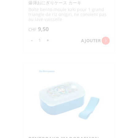
爆弾おにぎりケース カーキ
Boîte bento-moule kaki pour 1 grand
triangle de riz onigiri, ne convient pas
au lave-vaisselle
9,50
CHF
quantité
-
+
AJOUTER
de
BAKUDAN
ONIGIRI
CASE
KAKI
290ML
"OSK"
LS-
20
10.9X10.6X5.6CM