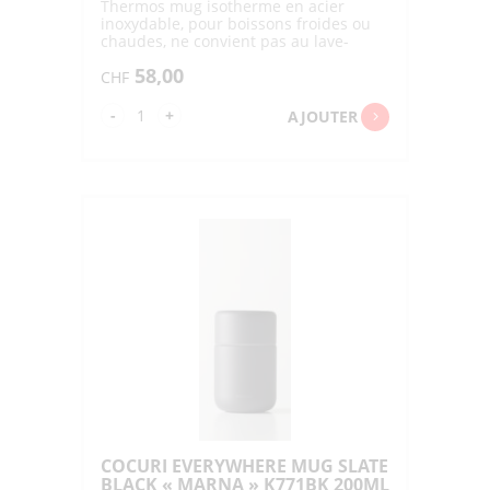
Thermos mug isotherme en acier
inoxydable, pour boissons froides ou
chaudes, ne convient pas au lave-
vaisselle
58,00
CHF
quantité
-
+
AJOUTER
de
COCURI
EVERYWHERE
MUG
PETAL
PINK
"MARNA"
K771P
200ML
COCURI EVERYWHERE MUG SLATE
BLACK « MARNA » K771BK 200ML