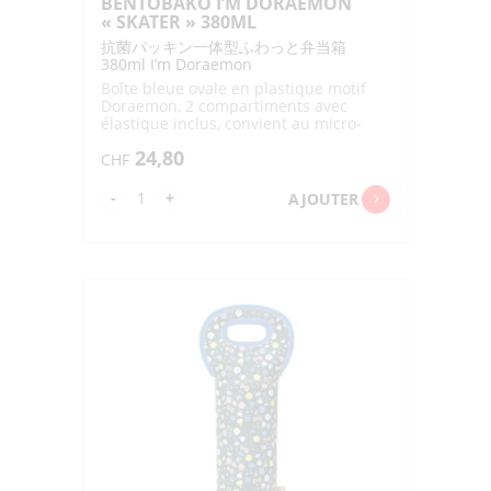
BENTOBAKO I’M DORAEMON
« SKATER » 380ML
抗菌パッキン一体型ふわっと弁当箱
380ml I’m Doraemon
Boîte bleue ovale en plastique motif
Doraemon, 2 compartiments avec
élastique inclus, convient au micro-
ondes et lave-vaisselle
24,80
CHF
quantité
-
+
AJOUTER
de
BENTOBAKO
I'M
DORAEMON
"SKATER"
380ML