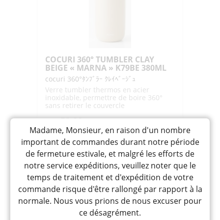
380ML
COCURI 360° TUMBLER CLAY
BEIGE « MARNA » K79BE 380ML
cocuri 360°ﾀﾝﾌﾞﾗｰ ｸﾚｲﾍﾞｰｼﾞｭ
Verre tumbler thermos en acier
inoxidable, permettre de boire 360°
sans retirer le couvercle
52,00
CHF
Madame, Monsieur, en raison d'un nombre
quantité
-
+
AJOUTER
important de commandes durant notre période
de
de fermeture estivale, et malgré les efforts de
COCURI
notre service expéditions, veuillez noter que le
360°
temps de traitement et d'expédition de votre
TUMBLER
commande risque d'être rallongé par rapport à la
CLAY
normale. Nous vous prions de nous excuser pour
BEIGE
ce désagrément.