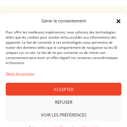
Une création
troisdeuxun.ch
GENÈVE - RIVE DROITE (FERRIER)
Gérer le consentement
Horaires d'ouverture
Lundi - Vendredi: 9:00-18:30 / Samedi: 9:00-17:00
Pour offrir les meilleures expériences, nous utilisons des technologies
telles que les cookies pour stocker et/ou accéder aux informations des
appareils. Le fait de consentir à ces technologies nous permettra de
GENÈVE - RIVE GAUCHE (RHÔNE)
traiter des données telles que le comportement de navigation ou les ID
uniques sur ce site. Le fait de ne pas consentir ou de retirer son
Horaires d'ouverture
consentement peut avoir un effet négatif sur certaines caractéristiques
Lundi - Vendredi: 10:00-19:00 / Samedi: 10:00-18:00
et fonctions.
LAUSANNE - CENTRE VILLE
Gérer les services
Horaires d'ouverture
Lundi - Vendredi: 10:00-19:00 / Samedi: 09:00-18:00
ACCEPTER
PRILLY - MALLEY
REFUSER
Horaires d'ouverture
VOIR LES PRÉFÉRENCES
Lundi - vendredi: 10:00-19:00 / Samedi: 10:00-18:00