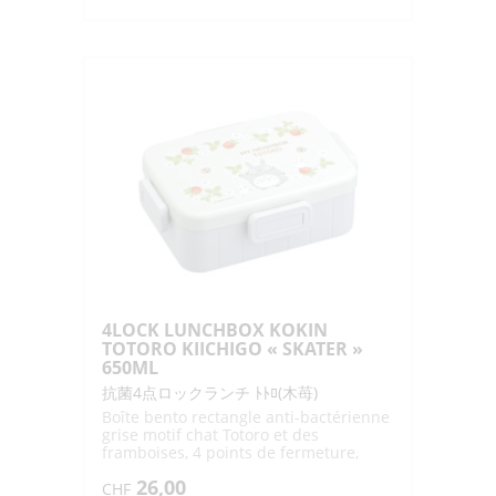
de
1DAN
LUNCHBOX
KIBUTA
TSUKI
MIDNIGHT
BLUE
"SKATER"
630ML
PAL8FK
4LOCK LUNCHBOX KOKIN
TOTORO KIICHIGO « SKATER »
650ML
抗菌4点ロックランチ ﾄﾄﾛ(木苺)
Boîte bento rectangle anti-bactérienne
grise motif chat Totoro et des
framboises, 4 points de fermeture,
17.5x12.9x5.8cm
26,00
CHF