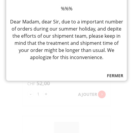
"MARNA"
K79BE
%%%
380ML
Dear Madam, dear Sir, due to a important number
of orders during our summer holiday, and depite
the efforts of our shipment team, please keep in
mind that the treatment and shipment time of
COCURI 360° TUMBLER SLATE
your order might be longer than usual. We
BLACK « MARNA » K79BK 380ML
apologize for this inconvenience.
cocuri 360°ﾀﾝﾌﾞﾗｰ ｽﾚｰﾄﾌﾞﾗｯｸ
Verre tumbler thermos en acier
inoxidable, permettre de boire 360°
sans retirer le couvercle
FERMER
52,00
CHF
quantité
-
+
AJOUTER
de
COCURI
360°
TUMBLER
SLATE