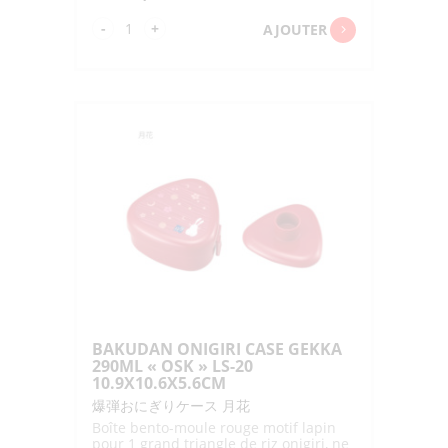
quantité
-
+
AJOUTER
de
4LOCK
LUNCHBOX
KOKIN
TOTORO
KIICHIGO
"SKATER"
650ML
BAKUDAN ONIGIRI CASE GEKKA
290ML « OSK » LS-20
10.9X10.6X5.6CM
爆弾おにぎりケース 月花
Boîte bento-moule rouge motif lapin
pour 1 grand triangle de riz onigiri, ne