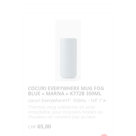
COCURI
EVERYWHERE
MUG
CALM
WHITE
"MARNA"
K773W
500ML
COCURI EVERYWHERE MUG FOG
BLUE « MARNA » K772B 350ML
cocuri Everywhereﾏｸﾞ 350mL・ﾌｫｸﾞﾌﾞﾙｰ
Thermos mug isotherme en acier
inoxydable, pour boissons froides ou
chaudes, ne convient pas au lave-
vaisslle
65,00
CHF