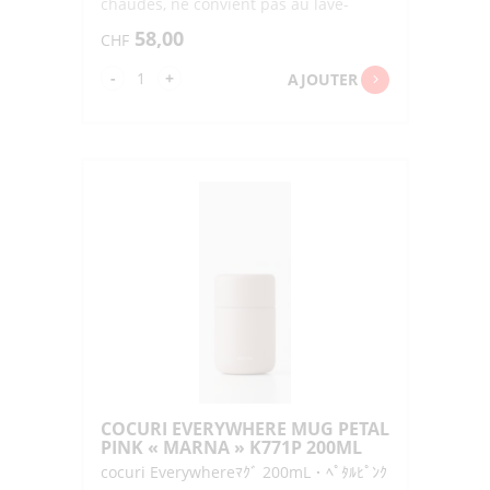
chaudes, ne convient pas au lave-
vaisslle
58,00
CHF
quantité
-
+
AJOUTER
de
COCURI
EVERYWHERE
MUG
LOTUS
GREEN
"MARNA"
K771G
200ML
COCURI EVERYWHERE MUG PETAL
PINK « MARNA » K771P 200ML
cocuri Everywhereﾏｸﾞ 200mL・ﾍﾟﾀﾙﾋﾟﾝｸ