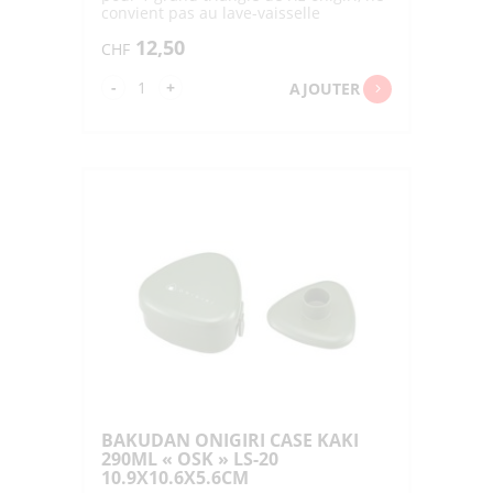
convient pas au lave-vaisselle
12,50
CHF
quantité
-
+
AJOUTER
de
BAKUDAN
ONIGIRI
CASE
GEKKA
290ML
"OSK"
LS-
20
10.9X10.6X5.6CM
BAKUDAN ONIGIRI CASE KAKI
290ML « OSK » LS-20
10.9X10.6X5.6CM