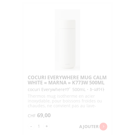
EVERYWHERE
MUG
CALM
WHITE
"MARNA"
K772W
350ML
COCURI EVERYWHERE MUG CALM
WHITE « MARNA » K773W 500ML
cocuri Everywhereﾏｸﾞ 500mL・ｶｰﾑﾎﾜｲﾄ
Thermos mug isotherme en acier
inoxydable, pour boissons froides ou
chaudes, ne convient pas au lave-
vaisslle
69,00
CHF
quantité
-
+
AJOUTER
de