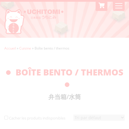
Accueil
»
Cuisine
»
Boîte bento / thermos
BOÎTE BENTO / THERMOS
弁当箱/水筒
Cacher les produits indisponibles