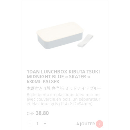
1DAN LUNCHBOX KIBUTA TSUKI
MIDNIGHT BLUE « SKATER »
630ML PAL8FK
木蓋付き 1段 弁当箱 ミッドナイトブルー
Boîte bento en plastique bleu marine
avec couvercle en bois, un séparateur
et élastique gris (114×212×54mm)
38,80
CHF
quantité
-
+
AJOUTER