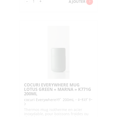
quantité
-
+
AJOUTER
de
COCURI
EVERYWHERE
MUG
FOG
BLUE
"MARNA"
K772B
350ML
COCURI EVERYWHERE MUG
LOTUS GREEN « MARNA » K771G
200ML
cocuri Everywhereﾏｸﾞ 200mL・ﾛｰﾀｽｸﾞﾘｰ
ﾝ
Thermos mug isotherme en acier
inoxydable, pour boissons froides ou