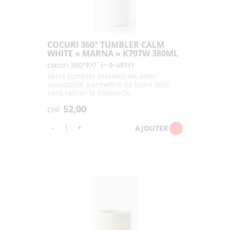
COCURI 360° TUMBLER CALM
WHITE « MARNA » K797W 380ML
cocuri 360°ﾀﾝﾌﾞﾗｰ ｶｰﾑﾎﾜｲﾄ
Verre tumbler thermos en acier
inoxidable, permettre de boire 360°
sans retirer le couvercle
52,00
CHF
quantité
-
+
AJOUTER
de
COCURI
360°
TUMBLER
CALM
WHITE
"MARNA"
K797W