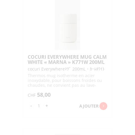
BLACK
"MARNA"
K79BK
380ML
COCURI EVERYWHERE MUG CALM
WHITE « MARNA » K771W 200ML
cocuri Everywhereﾏｸﾞ 200mL・ｶｰﾑﾎﾜｲﾄ
Thermos mug isotherme en acier
inoxydable, pour boissons froides ou
chaudes, ne convient pas au lave-
vaisslle
58,00
CHF
quantité
-
+
AJOUTER
de
COCURI
EVERYWHERE
MUG