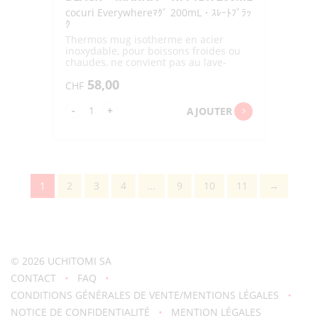
cocuri Everywhereﾏｸﾞ 200mL・ｽﾚｰﾄﾌﾞﾗｯ
ｸ
Thermos mug isotherme en acier
inoxydable, pour boissons froides ou
chaudes, ne convient pas au lave-
vaisslle
58,00
CHF
quantité
-
+
AJOUTER
de
COCURI
EVERYWHERE
MUG
1
2
3
4
…
9
10
11
→
SLATE
BLACK
"MARNA"
K771BK
© 2026
UCHITOMI SA
200ML
CONTACT
FAQ
CONDITIONS GÉNÉRALES DE VENTE/MENTIONS LÉGALES
NOTICE DE CONFIDENTIALITÉ
MENTION LÉGALES