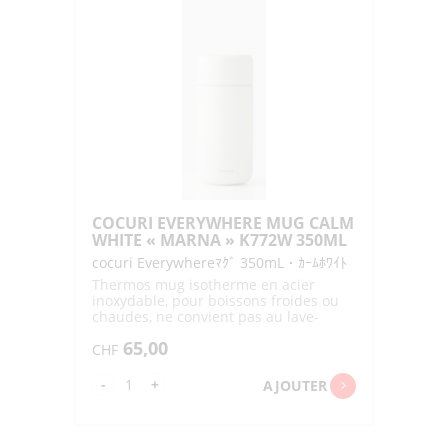
CALM
WHITE
"MARNA"
K771W
200ML
COCURI EVERYWHERE MUG CALM
WHITE « MARNA » K772W 350ML
cocuri Everywhereﾏｸﾞ 350mL・ｶｰﾑﾎﾜｲﾄ
Thermos mug isotherme en acier
inoxydable, pour boissons froides ou
chaudes, ne convient pas au lave-
vaisslle
65,00
CHF
quantité
-
+
AJOUTER
de
COCURI