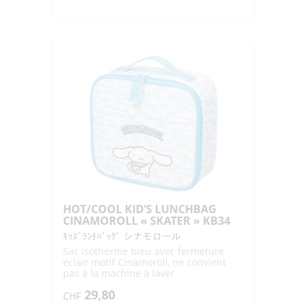
de
HOREIZAI
ICE
PACK
S-
50
"ICEJAPAN"
70X110MM
50G
HOT/COOL KID’S LUNCHBAG
CINAMOROLL « SKATER » KB34
ｷｯｽﾞﾗﾝﾁﾊﾞｯｸﾞ シナモロール
Sac isotherme bleu avec fermeture
éclair motif Cinamoroll, ne convient
pas à la machine à laver
240x215x100mm
29,80
CHF