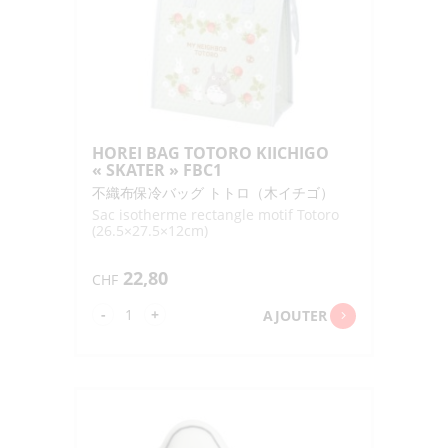
FBC1
HOREI BAG TOTORO KIICHIGO
« SKATER » FBC1
不織布保冷バッグ トトロ（木イチゴ）
Sac isotherme rectangle motif Totoro
(26.5×27.5×12cm)
22,80
CHF
quantité
-
+
AJOUTER
de
HOREI
BAG
TOTORO
KIICHIGO