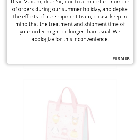
Dear Madam, dear Sir, due to a important number
HOREI BAG NEKOTTO COLORFUL
of orders during our summer holiday, and depite
« SKATER » FBC1
the efforts of our shipment team, please keep in
保冷ﾊﾞｯｸﾞ ねこっと ｶﾗﾌﾙ
mind that the treatment and shipment time of
Sac isotherme rectangle motif têtes de
chats multicolores, 26.5×27.5×12cm
your order might be longer than usual. We
apologize for this inconvenience.
16,80
CHF
quantité
-
+
AJOUTER
FERMER
de
HOREI
BAG
NEKOTTO
COLORFUL
"SKATER"
FBC1