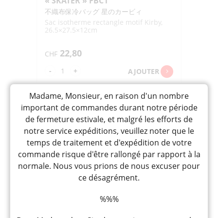
« SKATER » FBC1
不織布保冷バッグ 星のカービィ
Sac isotherme rectangle motif Kirby,
26.5×27.5×12cm
22,80
CHF
quantité
-
+
AJOUTER
de
HOREI
Madame, Monsieur, en raison d'un nombre
BAG
important de commandes durant notre période
KIRBY
de fermeture estivale, et malgré les efforts de
DAISHUGO
notre service expéditions, veuillez noter que le
"SKATER"
temps de traitement et d'expédition de votre
FBC1
commande risque d'être rallongé par rapport à la
normale. Nous vous prions de nous excuser pour
ce désagrément.
%%%