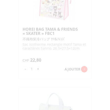
FBC1
HOREI BAG TAMA & FRIENDS
« SKATER » FBC1
不織布保冷バッグ ﾀﾏ&ﾌﾚﾝｽﾞ
Sac isotherme rectangle motif Tama et
caractères Sanrio, 26.5×27.5×12cm
22,80
CHF
quantité
-
+
AJOUTER
de
HOREI
BAG
TAMA
&
FRIENDS
"SKATER"