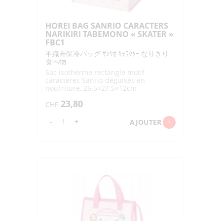
HOREI BAG SANRIO CARACTERS
NARIKIRI TABEMONO « SKATER »
FBC1
不織布保冷バッグ ｻﾝﾘｵ ｷｬﾗｸﾀｰ なりきり
食べ物
Sac isotherme rectangle motif
caractères Sanrio déguisés en
nourriture, 26.5×27.5×12cm
23,80
CHF
quantité
-
+
AJOUTER
de
HOREI
BAG
SANRIO
CARACTERS
NARIKIRI
TABEMONO
"SKATER"