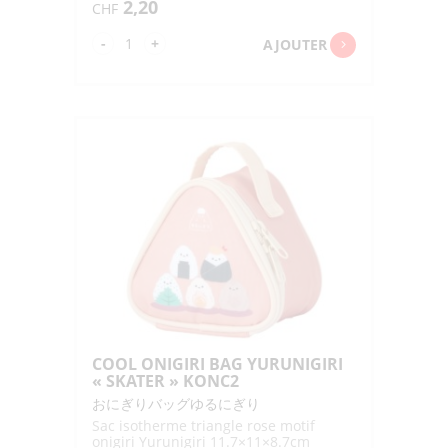
2,20
CHF
quantité
-
+
AJOUTER
de
CABAS
PET
RECYCLE
UCHITOMI
42X21X40CM
COOL ONIGIRI BAG YURUNIGIRI
« SKATER » KONC2
おにぎりバッグゆるにぎり
Sac isotherme triangle rose motif
onigiri Yurunigiri 11.7×11×8.7cm