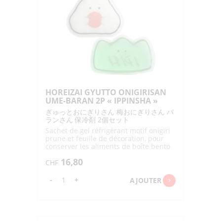
"SKATER"
FBC1
HOREIZAI GYUTTO ONIGIRISAN
UME-BARAN 2P « IPPINSHA »
ぎゅっとおにぎりさん 梅おにぎりさん バ
ランさん 保冷剤 2個セット
Sachet de gel réfrigérant motif onigiri
prune et feuille de décoration, pour
conserver les aliments de boîte bento
au frais, à placer au congélateur
16,80
CHF
quantité
-
+
AJOUTER
de
HOREIZAI
GYUTTO