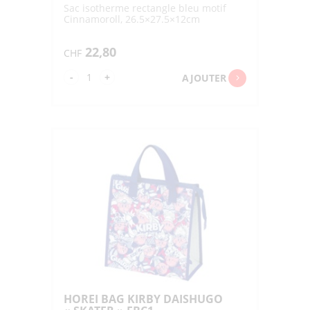
Sac isotherme rectangle bleu motif
Cinnamoroll, 26.5×27.5×12cm
22,80
CHF
quantité
-
+
AJOUTER
de
HOREI
BAG
I.CINNAMOROLL
"SKATER"
FBC1
HOREI BAG KIRBY DAISHUGO