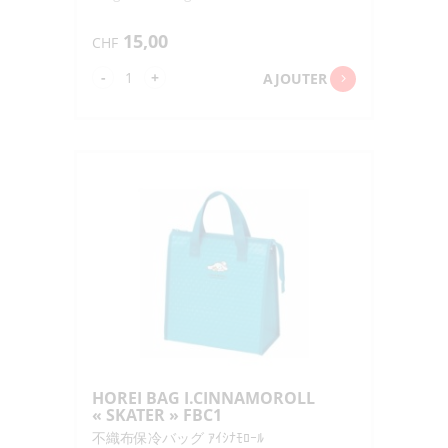
15,00
CHF
quantité
-
+
AJOUTER
de
COOL
ONIGIRI
BAG
YURUNIGIRI
"SKATER"
KONC2
HOREI BAG I.CINNAMOROLL
« SKATER » FBC1
不織布保冷バッグ ｱｲｼﾅﾓﾛｰﾙ