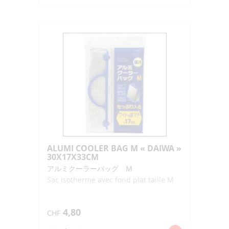
ALUMI
COOLER
BAG
L
"DAIWA"
38X17X33CM
ALUMI COOLER BAG M « DAIWA »
30X17X33CM
アルミクーラーバッグ M
Sac isotherme avec fond plat taille M
4,80
CHF