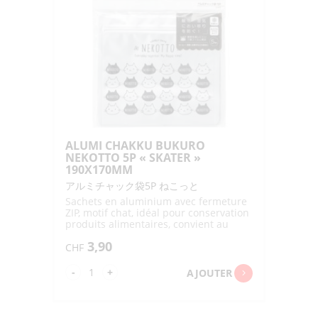
ALUMI CHAKKU BUKURO
NEKOTTO 5P « SKATER »
190X170MM
アルミチャック袋5P ねこっと
Sachets en aluminium avec fermeture
ZIP, motif chat, idéal pour conservation
produits alimentaires, convient au
congélateur
3,90
CHF
quantité
-
+
AJOUTER
de
ALUMI