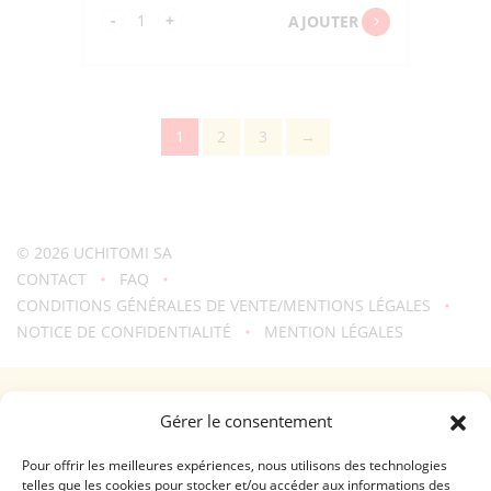
quantité
-
+
AJOUTER
de
HOT/COOL
KID'S
LUNCHBAG
1
2
3
→
CINAMOROLL
"SKATER"
KB34
© 2026
UCHITOMI SA
CONTACT
FAQ
CONDITIONS GÉNÉRALES DE VENTE/MENTIONS LÉGALES
NOTICE DE CONFIDENTIALITÉ
MENTION LÉGALES
Une création
troisdeuxun.ch
GENÈVE - RIVE DROITE (FERRIER)
Gérer le consentement
Horaires d'ouverture
Lundi - Vendredi: 9:00-18:30 / Samedi: 9:00-17:00
Pour offrir les meilleures expériences, nous utilisons des technologies
telles que les cookies pour stocker et/ou accéder aux informations des