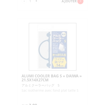
quantité
-
+
AJOUTER
de
ALUMI
COOLER
BAG
M
"DAIWA"
30X17X33CM
ALUMI COOLER BAG S « DAIWA »
21.5X14X27CM
アルミクーラーバッグ S
Sac isotherme avec fond plat taille S