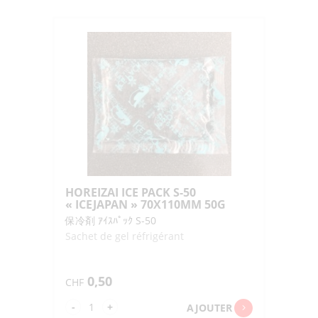
ICE
PACK
FAR100
"ICEJAPAN"
85X130MM
100G
HOREIZAI ICE PACK S-50
« ICEJAPAN » 70X110MM 50G
保冷剤 ｱｲｽﾊﾟｯｸ S-50
Sachet de gel réfrigérant
0,50
CHF
quantité
-
+
AJOUTER