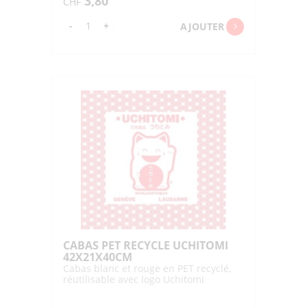
3,80
CHF
quantité
-
+
AJOUTER
de
ALUMI
COOLER
BAG
S
"DAIWA"
21.5X14X27CM
CABAS PET RECYCLE UCHITOMI
42X21X40CM
Cabas blanc et rouge en PET recyclé,
réutilisable avec logo Uchitomi