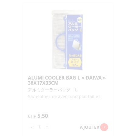
CHAKKU
BUKURO
NEKOTTO
5P
"SKATER"
190X170MM
ALUMI COOLER BAG L « DAIWA »
38X17X33CM
アルミクーラーバッグ L
Sac isotherme avec fond plat taille L
5,50
CHF
quantité
-
+
AJOUTER
de