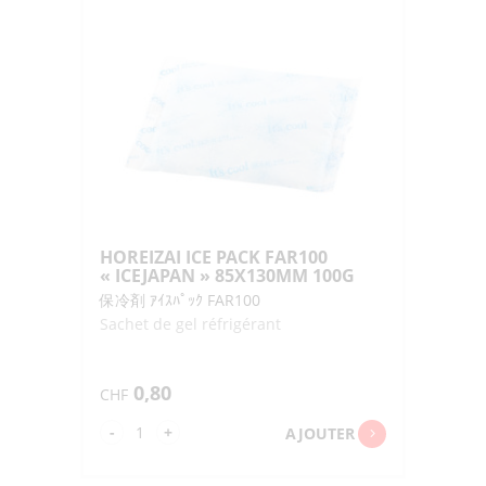
ONIGIRISAN
UME-
BARAN
2P
"IPPINSHA"
HOREIZAI ICE PACK FAR100
« ICEJAPAN » 85X130MM 100G
保冷剤 ｱｲｽﾊﾟｯｸ FAR100
Sachet de gel réfrigérant
0,80
CHF
quantité
-
+
AJOUTER
de
HOREIZAI