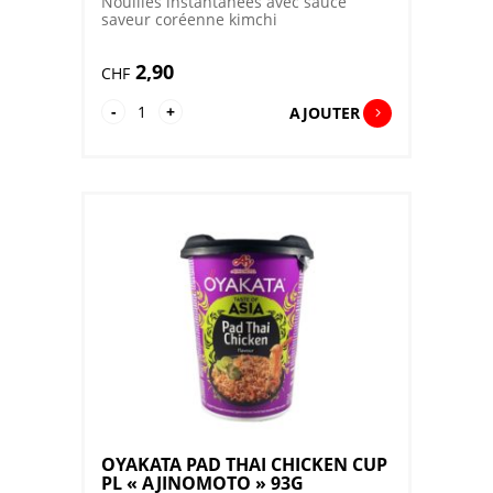
Nouilles instantanées avec sauce
saveur coréenne kimchi
2,90
CHF
quantité
-
+
AJOUTER
de
OYAKATA
KOREAN
KIMCHI
CUP
PL
"AJINOMOTO"
92G
OYAKATA PAD THAI CHICKEN CUP
PL « AJINOMOTO » 93G