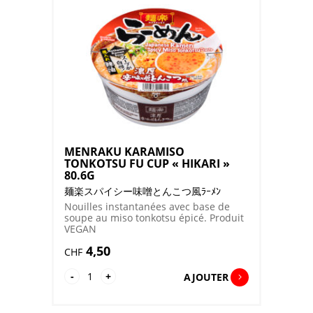
SAUCE
SHRIMPS
HUN
"NISSIN"
63G
MENRAKU KARAMISO
TONKOTSU FU CUP « HIKARI »
80.6G
麺楽スパイシー味噌とんこつ風ﾗｰﾒﾝ
Nouilles instantanées avec base de
soupe au miso tonkotsu épicé. Produit
VEGAN
4,50
CHF
quantité
-
+
AJOUTER
de
MENRAKU