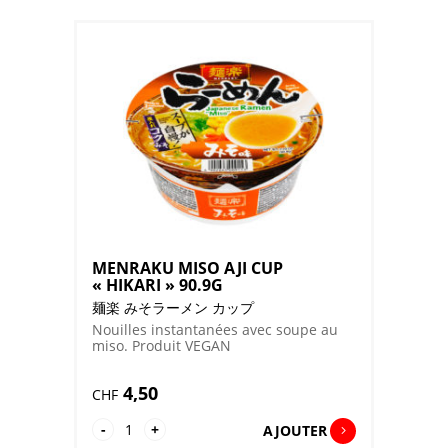
KARAMISO
TONKOTSU
FU
CUP
"HIKARI"
80.6G
MENRAKU MISO AJI CUP
« HIKARI » 90.9G
麺楽 みそラーメン カップ
Nouilles instantanées avec soupe au
miso. Produit VEGAN
4,50
CHF
quantité
-
+
AJOUTER