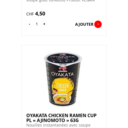
4,50
CHF
quantité
-
+
AJOUTER
de
MENRAKU
TONKOTSU
FU
CUP
"HIKARI"
82.3G
OYAKATA CHICKEN RAMEN CUP
PL « AJINOMOTO » 63G
Nouilles instantanées avec soupe