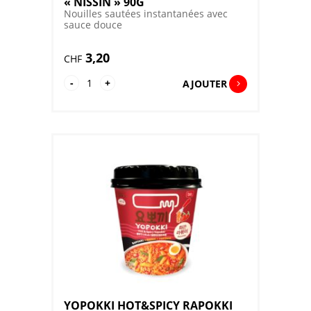
« NISSIN » 90G
Nouilles sautées instantanées avec
sauce douce
3,20
CHF
quantité
-
+
AJOUTER
de
YAKISOBA
CUP
CLASSIC
"NISSIN"
90G
YOPOKKI HOT&SPICY RAPOKKI