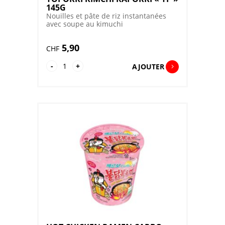
145G
Nouilles et pâte de riz instantanées
avec soupe au kimuchi
5,90
CHF
quantité
-
+
AJOUTER
de
YOPOKKI
KIMCHI
RAPOKKI
"YP"
145G