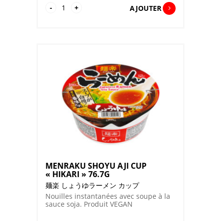
quantité
-
+
AJOUTER
de
MENRAKU
SHIRUNASHI
TANTAN
FU
CUP
"HIKARI"
91.2G
MENRAKU SHOYU AJI CUP
« HIKARI » 76.7G
麺楽 しょうゆラーメン カップ
Nouilles instantanées avec soupe à la
sauce soja. Produit VEGAN