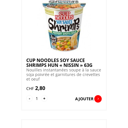
JAPANESE
STYLE
HUN
"NISSIN"
67G
CUP NOODLES SOY SAUCE
SHRIMPS HUN « NISSIN » 63G
Nouilles instantanées soupe à la sauce
soja poivrée et garnitures de crevettes
et oeuf
2,80
CHF
quantité
-
+
AJOUTER
de
CUP
NOODLES
SOY