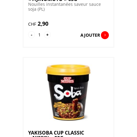
Nouilles instantanées saveur sauce
soja (PL)
2,90
CHF
quantité
-
+
AJOUTER
de
OYAKATA
SOY
SAUCE
RAMEN
CUP
"AJINOMOTO"
63G
YAKISOBA CUP CLASSIC