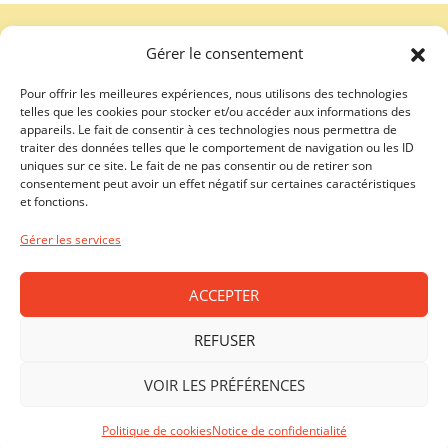
Une création
troisdeuxun.ch
GENÈVE - RIVE DROITE (FERRIER)
Gérer le consentement
Horaires d'ouverture
Lundi - Vendredi: 9:00-18:30 / Samedi: 9:00-17:00
Pour offrir les meilleures expériences, nous utilisons des technologies
telles que les cookies pour stocker et/ou accéder aux informations des
appareils. Le fait de consentir à ces technologies nous permettra de
GENÈVE - RIVE GAUCHE (RHÔNE)
traiter des données telles que le comportement de navigation ou les ID
uniques sur ce site. Le fait de ne pas consentir ou de retirer son
Horaires d'ouverture
consentement peut avoir un effet négatif sur certaines caractéristiques
Lundi - Vendredi: 10:00-19:00 / Samedi: 10:00-18:00
et fonctions.
LAUSANNE - CENTRE VILLE
Gérer les services
Horaires d'ouverture
Lundi - Vendredi: 10:00-19:00 / Samedi: 09:00-18:00
ACCEPTER
PRILLY - MALLEY
REFUSER
Horaires d'ouverture
VOIR LES PRÉFÉRENCES
Lundi - vendredi: 10:00-19:00 / Samedi: 10:00-18:00
Politique de cookies
Notice de confidentialité