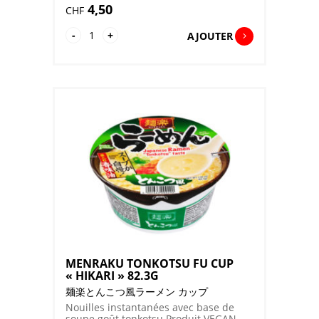
4,50
CHF
quantité
-
+
AJOUTER
de
MENRAKU
SHOYU
AJI
CUP
"HIKARI"
76.7G
MENRAKU TONKOTSU FU CUP
« HIKARI » 82.3G
麺楽とんこつ風ラーメン カップ
Nouilles instantanées avec base de
soupe goût tonkotsu Produit VEGAN