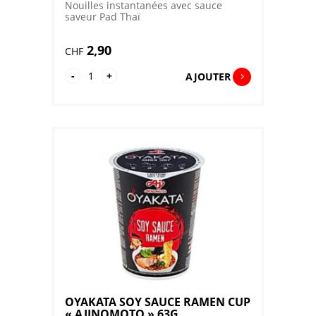
Nouilles instantanées avec sauce
saveur Pad Thaï
2,90
CHF
quantité
-
+
AJOUTER
de
OYAKATA
PAD
THAI
CHICKEN
CUP
PL
"AJINOMOTO"
93G
OYAKATA SOY SAUCE RAMEN CUP
« AJINOMOTO » 63G