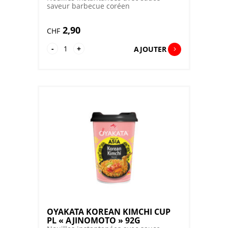
saveur barbecue coréen
2,90
CHF
quantité
-
+
AJOUTER
de
OYAKATA
KOREAN
BBQ
CUP
PL
"AJINOMOTO"
93G
OYAKATA KOREAN KIMCHI CUP
PL « AJINOMOTO » 92G