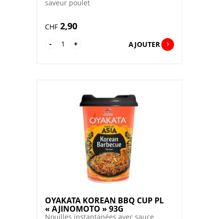
saveur poulet
2,90
CHF
quantité
-
+
AJOUTER
de
OYAKATA
CHICKEN
RAMEN
CUP
PL
"AJINOMOTO"
63G
OYAKATA KOREAN BBQ CUP PL
« AJINOMOTO » 93G
Nouilles instantanées avec sauce