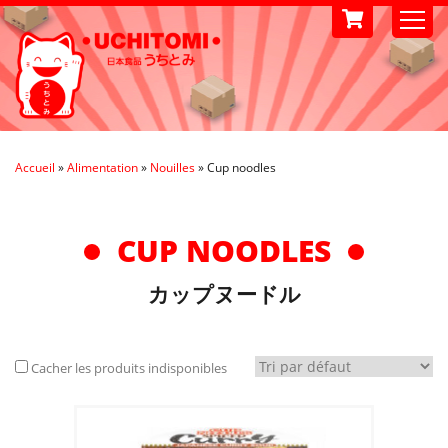
Accueil
»
Alimentation
»
Nouilles
»
Cup noodles
CUP NOODLES
カップヌードル
Cacher les produits indisponibles