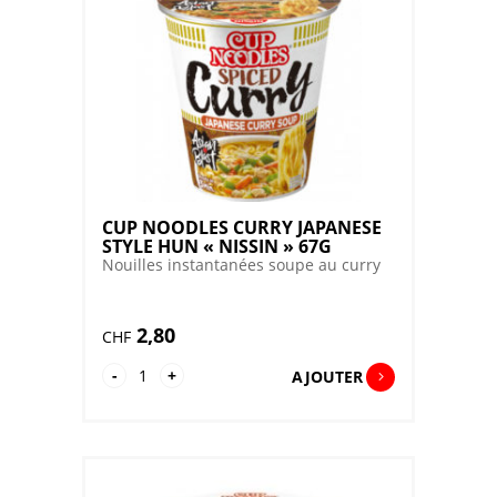
CUP NOODLES CURRY JAPANESE
STYLE HUN « NISSIN » 67G
Nouilles instantanées soupe au curry
2,80
CHF
quantité
-
+
AJOUTER
de
CUP
NOODLES
CURRY