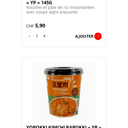
« YP » 145G
Nouilles et pâte de riz instantanées
avec soupe aigre-piquante
5,90
CHF
quantité
-
+
AJOUTER
de
YOPOKKI
HOT&SPICY
RAPOKKI
"YP"
145G
YOPOKKI KIMCHI RAPOKKI « YP »