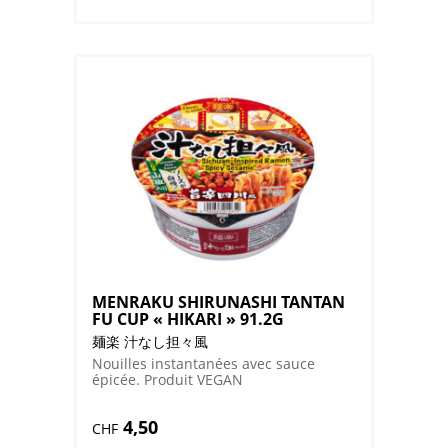
de
MENRAKU
MISO
AJI
CUP
"HIKARI"
90.9G
MENRAKU SHIRUNASHI TANTAN
FU CUP « HIKARI » 91.2G
麺楽 汁なし担々風
Nouilles instantanées avec sauce
épicée. Produit VEGAN
4,50
CHF