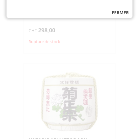
飾り樽 白鷹 一斗樽
Tonneau à sake vide pour décoration
FERMER
298,00
CHF
Rupture de stock