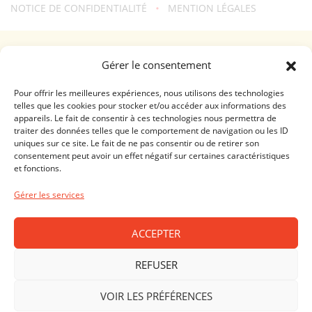
NOTICE DE CONFIDENTIALITÉ
MENTION LÉGALES
Une création
troisdeuxun.ch
GENÈVE - RIVE DROITE (FERRIER)
Gérer le consentement
Horaires d'ouverture
Lundi - Vendredi: 9:00-18:30 / Samedi: 9:00-17:00
Pour offrir les meilleures expériences, nous utilisons des technologies
telles que les cookies pour stocker et/ou accéder aux informations des
appareils. Le fait de consentir à ces technologies nous permettra de
GENÈVE - RIVE GAUCHE (RHÔNE)
traiter des données telles que le comportement de navigation ou les ID
uniques sur ce site. Le fait de ne pas consentir ou de retirer son
Horaires d'ouverture
consentement peut avoir un effet négatif sur certaines caractéristiques
Lundi - Vendredi: 10:00-19:00 / Samedi: 10:00-18:00
et fonctions.
LAUSANNE - CENTRE VILLE
Gérer les services
Horaires d'ouverture
Lundi - Vendredi: 10:00-19:00 / Samedi: 09:00-18:00
ACCEPTER
PRILLY - MALLEY
REFUSER
Horaires d'ouverture
VOIR LES PRÉFÉRENCES
Lundi - vendredi: 10:00-19:00 / Samedi: 10:00-18:00