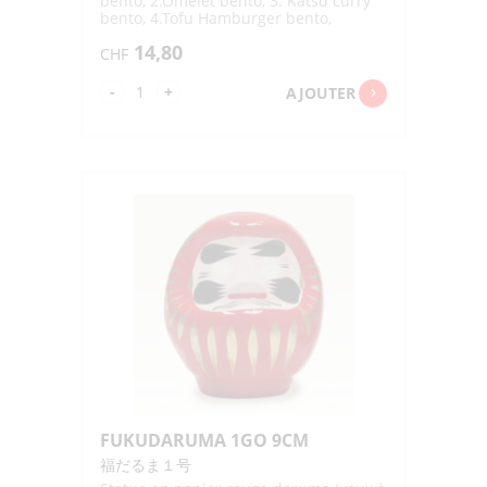
bento, 2.Omelet bento, 3. Katsu curry
bento, 4.Tofu Hamburger bento,
5.Tendon bento, 6. Bibimbap bento, 7.
14,80
Rice ball bento, 8. Fried Chicken bento
CHF
quantité
-
+
AJOUTER
de
WATASHI
NO
MACHI
NO
BENTOYA
HIDAMARI
TEI
"RE-
MENT"
1P
FUKUDARUMA 1GO 9CM
福だるま１号