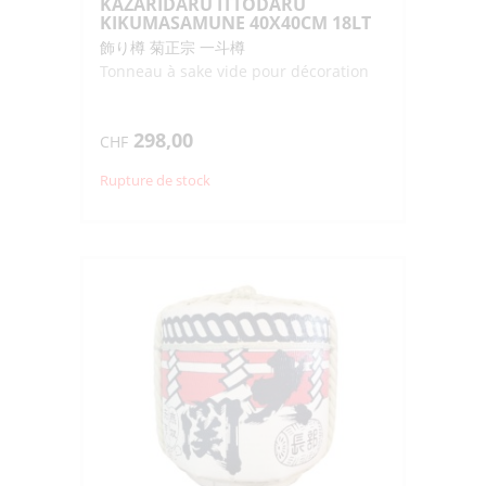
KAZARIDARU ITTODARU
KIKUMASAMUNE 40X40CM 18LT
飾り樽 菊正宗 一斗樽
Tonneau à sake vide pour décoration
298,00
CHF
Rupture de stock