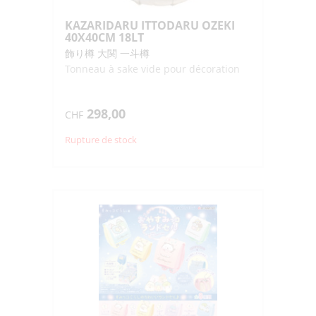
KAZARIDARU ITTODARU OZEKI
40X40CM 18LT
飾り樽 大関 一斗樽
Tonneau à sake vide pour décoration
298,00
CHF
Rupture de stock