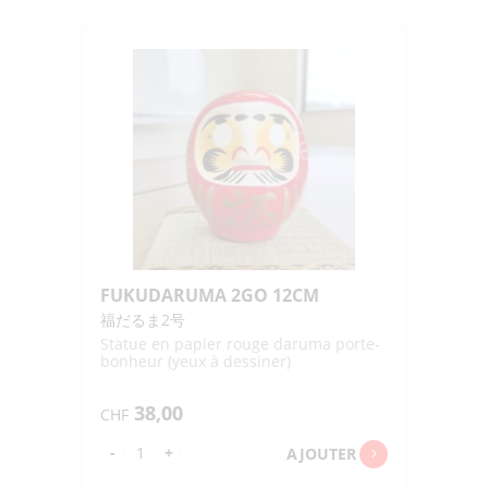
FUKUDARUMA 2GO 12CM
福だるま2号
Statue en papier rouge daruma porte-
bonheur (yeux à dessiner)
38,00
CHF
quantité
-
+
AJOUTER
de