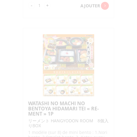
quantité
-
+
AJOUTER
de
HANGYODON
ROOM
"RE-
MENT"
1P
WATASHI NO MACHI NO
BENTOYA HIDAMARI TEI « RE-
MENT » 1P
リーメント HANGYODON ROOM 8個入
りBOX
1 modèle (sur 8) de mini bento : 1.Nori