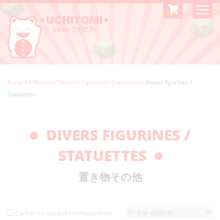
Accueil
»
Maison / Divers
»
Figurines / Statuettes
»
Divers figurines /
Statuettes
DIVERS FIGURINES /
STATUETTES
置き物その他
Cacher les produits indisponibles