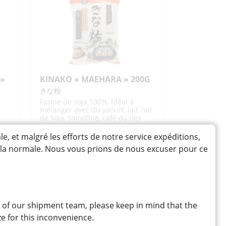
"SHOWA"
300G
 »
KINAKO « MAEHARA » 200G
きな粉
Farine de soja 100%, Idéal à
mélanger avec du yaourt, lait, lait
de soja, smoothie, café ou des
desserts comme mochi
4,20
CHF
et malgré les efforts de notre service expéditions,
à la normale. Nous vous prions de nous excuser pour ce
quantité
-
+
AJOUTER
de
KINAKO
"MAEHARA"
200G
 of our shipment team, please keep in mind that the
e for this inconvenience.