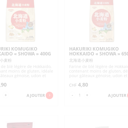
TONYU ET BOISSONS
KONJAC
BISCUI
SAUCES 
SAUCES AVEC MISO
SACHETS DIVERS
DIVERS SACS/CABAS
SUPPORT
AU SOJA
PASSOIRES / LOUCHES
PIERRES À AIGUISER /AIGUISOIRS
FARINES 
USAGES
SAUCES P
/ÉCUMOIRES
CHILI / K
DIVERS 
SACS COURSES
SACS ENFANTS
DIVERS USTENSILES
DIVERS MOULES / EMPORTE-
VERMICELLES
DIVERS KONJAC
OTSUMA
JETABLES
DE CUISINE
PIÈCES
BONBONS / CHEWING GUM
DESSER
CHIPS
SACS
SACS ISOTHERMES
DIVERS PAPIERS /
PIQUES / BROCHETTES
TISSU/FUROSHIKI
CELLOPHANE
BOÎTES / BACS
EPONGE / BROSSE CUISINE
BONBONS
BONBONS AVEC JOUETS
DESSERT
/SUPPORTS DIVERS
INSTANT
VIANDE / OEUFS
POISSO
CHEWING GUM
ACCESSOIRES THÉ
DIVERS POUR CUISINE
GLACES
RIKI KOMUGIKO
HAKURIKI KOMUGIKO
PLANCHES À
PÂTES DE 
AIDO « SHOWA » 400G
HOKKAIDO « SHOWA » 65
DÉCOUPER
FOURRÉE
VIANDE
ŒUFS
BONITE E
SÉCHÉS
小麦粉
北海道小麦粉
METS PRÊTS
PÂTES
DIVERS D
GARNITU
PÂTE DE 
 de blé légère de Hokkaido,
Farine de blé légère de Hokkai
ant moins de gluten, idéale
contenant moins de gluten, dé
GELÉES 
DIVERSES
âteaux génoise, udon et
pour gâteaux génoise, udon et
RAVIOLIS GYOZA-
METS À FRIRE
PÂTES CA
SHUMAI
a, texture plus aérée
tempura, texture plus aérée
,90
4,80
CHF
AUTRES METS À
RÉCHAUFFER
ntité
quantité
+
-
+
AJOUTER
AJOUTER
de
KURIKI
HAKURIKI
MUGIKO
KOMUGIKO
KKAIDO
HOKKAIDO