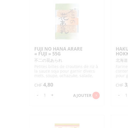
TOFU / SOJA
DIVERS NOUILLES
DIVERS SOUPES
TROUSSES
LINGETTES JETABLES
ETUIS
SALON PASS
VERSEURS EN VERRE
SAVONS CORPS
BAINS
EDAMAME
INARI
BISCUITS SUCRÉS / CHOCOLAT
NATTO
TOFU
TOFU FRIT /
DIVERS SOJA
ABURAAGE
STICKS
DIVERS BISCUITS SUCRÉS /
CHOCO
THÉ / CAFÉ
SNACK DIVERS POUR
FUJI NO HANA ARARE
HAKU
FÊTES
« FUJI » 55G
HOKK
DIVERS THÉS
GENMAICHA
不二の花あられ
北海道
FRUITS / LÉGUMES
HOUJICHA
MACCHA
Petites billes de croutons de riz à
Farine
THÉ VERT (À INFUSER)
THÉ VERT GYOKURO
la sauce soja pour garnir divers
conten
SAKURACHA –
OOLONGCHA
mets, soupe, ochazuke, salade,
pour g
LÉGUMES
LÉGUMES FRAIS
JASMINCHA
DÉSHYDRAT. /
etc.
tempur
PRÉCUITS
4,80
3
KOUCHA (THÉ NOIR)
KONBUCHA (ALGUE)
CHF
CHF
LÉGUMINEUSES
TSUKEMONO / UMEBOSHI
MUGICHA –
SOBACHA – GOBOCHA
HATOMUGICHA
quantité
qua
-
+
-
AJOUTER
FRUITS FRAIS
GRAINES À CULTIVER
AUTRES INFUSIONS
THÉ ET TISANES SUCRÉS
de
de
CÉRÉALES / PLANTES
FUJI
HA
CAFÉ
NO
KO
HANA
HO