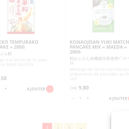
OYO
E"
0G
EKO TEMPURAKO
KONAOJISAN YUKI MATC
TAKE » 200G
PANCAKE MIX « MAEDA »
200G
ぷら粉
粉おじさん有機栽培茶使用ﾊﾟﾝｹｰｷ
e à la farine de riz pour
ｸｽ
ra, SANS GLUTEN
Mélange de farine surchoix po
préparation de pancakes au t
,50
vert
9,80
CHF
ntité
+
AJOUTER
quantité
-
+
AJOUTER
MEKO
de
MPURAKO
KONAOJISAN
ITAKE"
YUKI
0G
MATCHA
1
2
3
→