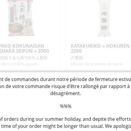
HOWA"
"SHOWA"
0G
650G
INKO KOKUNAISAN
KATAKURIKO « HOKUREN
EHARA SEIFUN » 250G
220G
水稲うるち米100％上新粉
片栗粉
 de riz (100% Japon)
Fécule de pomme de terre
de commandes durant notre période de fermeture estivale, 
,50
3,20
CHF
tion de votre commande risque d'être rallongé par rapport 
désagrément.
ntité
quantité
+
-
+
AJOUTER
AJOUTER
de
%%%
SHINKO
KATAKURIKO
KUNAISAN
"HOKUREN"
 orders during our summer holiday, and depite the efforts
AEHARA
220G
ime of your order might be longer than usual. We apologiz
IFUN"