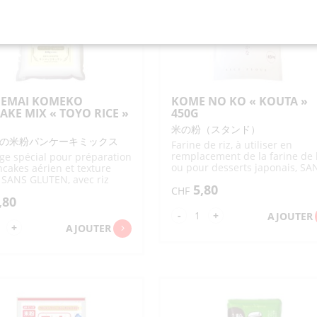
0G
EMAI KOMEKO
KOME NO KO « KOUTA »
AKE MIX « TOYO RICE »
450G
米の粉（スタンド）
の米粉パンケーキミックス
Farine de riz, à utiliser en
remplacement de la farine de 
e spécial pour préparation
ou pour desserts japonais, SA
cakes aérien et texture
GLUTEN
 SANS GLUTEN, avec riz
5,80
ais Kinmemai plus
CHF
,80
eux et nutritif
quantité
-
+
AJOUTER
ntité
+
AJOUTER
de
KOME
NMEMAI
NO
MEKO
KO
NCAKE
"KOUTA"
X
450G