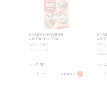
"T
RIC
15
KOMEKO POWDER
KOM
« MITAKE » 300G
« MI
米粉パウダー
米粉天
Farine de riz
Mélang
tempu
5,50
4
CHF
CHF
quantité
qua
-
+
-
AJOUTER
de
de
KOMEKO
KO
POWDER
TE
"MITAKE"
"M
300G
20