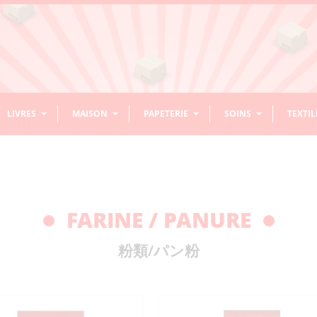
LIVRES
MAISON
PAPETERIE
SOINS
TEXTIL
ASSAISONNEMENT / ÉPICES
BOISSONS NON ALCOOLISÉES
CHEVEUX
BOLS
RIZ
ACCESS
DÉCOR
CALLI
DENTS
COUVE
ACCESSOIRES ENFANTS/BÉBÉS
LIVRES DE CUISINE
PRODUITS D’ENTRETIEN/NETTOYAGE
ORIGAMI
HABITS
NOREN
ASSAISONNEMENT RIZ
AMAZAKE SANS
DIVERS ACCESSOIRES
TONSUI
CONDIMENTS EN PÂTE
CAFÉ PRÊT
GEL/WAX/LAQUE
CHAWAN MUSHI
MOCHI
CONTEN
DÉCORAT
ENCRE
ACCESSO
BAGUETT
FARINE / PANURE
ALCOOL
CHEVEUX
SUSPEN
CURRY / RAGOÛT
SAKE
SAUCE
THÉ
DASHI ET BOUILLONS
BOL À NOUILLES
ÉPICES
BOL À RIZ
RIZ CUIT
HANDAI
PINCEAU
BROSSES
DIVERS 
BOISSONS
APRÈS-
JUS LÉGUMES/FRUITS
SHAMPOING
DIVERS CUISINE
IKEBANA
STYLOS – CRAYONS
VISAGE
PLATEA
EVENTA
ACCES
HUILE
BOL MISO
KÔJI
DIVERS BOLS
MÉLANGE 
MOULES 
ÉNERGISANTES
SHAMPOING/SOIN/MASQUE
CÉRÉALES
粉類/パン粉
DIVERS TEXTILES
SAKE / MIRIN
SAKEKASU (LIE DE SAKE)
SHAMOJI
RAMUNE
DIVERS SODAS
CONCENTRÉ
CRUCHON
SAUCES
SET À SAKE
SAUCE M
THÉIÈRES
GRILLAD
SÉSAME
VINAIGRE
MISO
FARINE
DIVERS BOISSONS
THÉ SUCRÉ
VERRES
TASSES 
BAGUETTES POUR
KENZAN
STYLOS / RECHARGE
BAUME LÈVRES
CHUKA SEIRO (PANIERS VAPEUR)
VASES
LINGETTES VISAGE
PLATEAU
EVENTAIL
DIVERS A
SUCRÉES SANS GAZ
SAUCES 
CUISINE
STYLOS
WASABI
AUTRES ASSAISONNEMENTS
SACS
ENCEN
SET À TH
SOIN VISAGE
MASQUE/PATCH
PLATS EN
BASE DE
THÉ ET TISANE NON
EAU
COUTEAUX
MANDOLINES / RÂPES
SUCRÉ
SAVONS VISAGE
SAUCES 
MISO CORÉENS
MISO JAPONAIS
FARINES
MORTIERS / PILONS
TSUKEMONOKI
ASSAISO