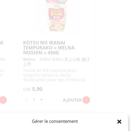
HA
KOTSU NO IRANAI
TEMPURAKO « WELNA
NISSHIN » 450G
ﾐｯ
Welna ｺﾂのいらない天ぷら粉 揚げ
上手
ur
Farine de blé spéciale pour
hé
beignets tempura, facile
d'utilisation pour des Tempuras
réussis sans avoir besoin d'eau
5,90
froide ou de savoir-faire spécial
CHF
quantité
-
+
AJOUTER
de
KOTSU
NO
Gérer le consentement
IRANAI