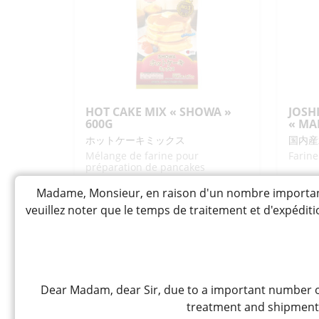
ARARE
"S
"FUJI"
40
55G
HOT CAKE MIX « SHOWA »
JOSH
600G
« MA
ホットケーキミックス
国内産
Mélange de farine pour
Farine
préparation de pancakes
Madame, Monsieur, en raison d'un nombre important 
7,80
6
CHF
CHF
veuillez noter que le temps de traitement et d'expédi
quantité
qua
-
+
-
AJOUTER
de
de
HOT
JO
CAKE
KO
Dear Madam, dear Sir, due to a important number of
MIX
"M
treatment and shipment t
"SHOWA"
SE