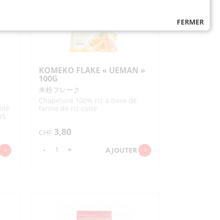
FERMER
KOMEKO FLAKE « UEMAN »
100G
米粉フレーク
Chapelure 100% riz à base de
blé
farine de riz cuite
NS
3,80
CHF
quantité
-
+
AJOUTER
de
KOMEKO
FLAKE
"UEMAN"
100G