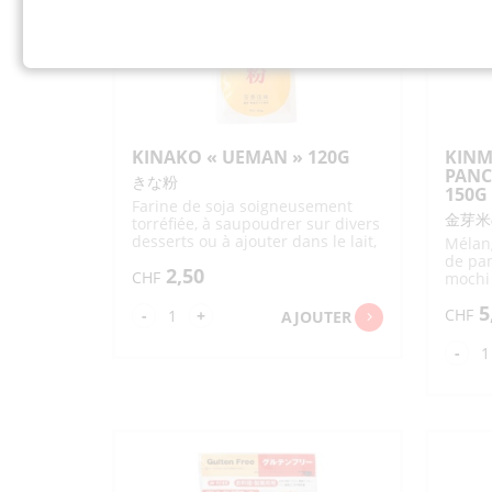
600G
25
KINAKO « UEMAN » 120G
KINM
PANC
きな粉
150G
Farine de soja soigneusement
金芽米
torréfiée, à saupoudrer sur divers
desserts ou à ajouter dans le lait,
Mélang
yaourt et crème glacée
de pan
2,50
CHF
mochi
japon
5
savour
quantité
CHF
-
+
AJOUTER
de
qua
-
KINAKO
de
"UEMAN"
KI
120G
KO
PA
MI