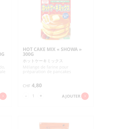
TS SALÉS / SNACKS
DOUCES
DIVERS AUTRES SAUCES
 ENCENS
ENCENS
ET FÉCULES
PANURES ET GARNITURES
IMENTÉES /
IMUCHI
EN POUDRE
MI
SENBEI
TS / GARNITURES / PAIN
S
GÂTEAUX
ANÉS
N / FRUITS DE MER
HARICOTS SUCRÉS
HOT CAKE MIX « SHOWA »
RIZ
SUCRE ET SIROP
0G
300G
S
T POISSONS
POISSONS ASSAISONNÉS
ホットケーキミックス
ESSERTS /
PAINS
RES
POISSON
do,
Mélange de farine pour
ale
préparation de pancakes
SUCRÉES
RRÉES
PÂTES RONDES
4,80
CHF
quantité
-
+
AJOUTER
de
HOT
CAKE
MIX