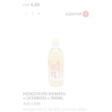
plats vinaigrés
6,80
CHF
quantité
-
+
AJOUTER
de
HOKKAIDOSAN
YUMEPIRIKA
JUNMAISU
"UCHIBORI"
500ML
HONZUKURI KOMESU
« UCHIBORI » 500ML
本造り米酢
Vinaigre de riz de Gifu, surchoix selon