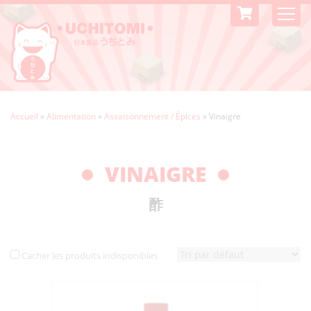
Accueil
»
Alimentation
»
Assaisonnement / Épices
»
Vinaigre
VINAIGRE
酢
Cacher les produits indisponibles