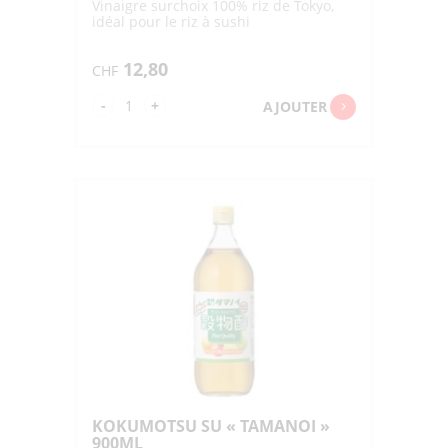
Vinaigre surchoix 100% riz de Tokyo,
idéal pour le riz à sushi
12,80
CHF
quantité
-
+
AJOUTER
de
JUNMAI
SU
"YOKOI"
500ML
KOKUMOTSU SU « TAMANOI »
900ML