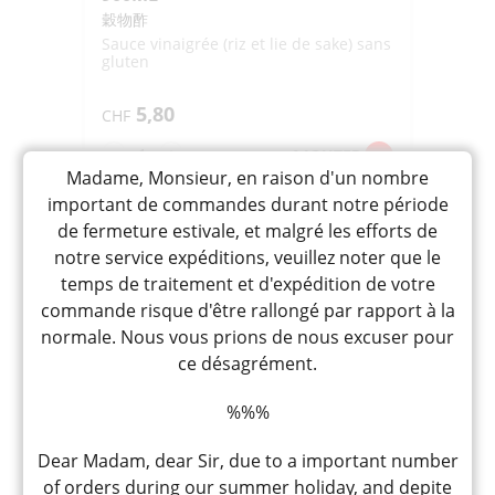
穀物酢
Sauce vinaigrée (riz et lie de sake) sans
gluten
5,80
CHF
quantité
-
+
AJOUTER
Madame, Monsieur, en raison d'un nombre
de
important de commandes durant notre période
KOKUMOTSU
de fermeture estivale, et malgré les efforts de
SU
notre service expéditions, veuillez noter que le
"TAMANOI"
temps de traitement et d'expédition de votre
900ML
commande risque d'être rallongé par rapport à la
normale. Nous vous prions de nous excuser pour
ce désagrément.
%%%
Dear Madam, dear Sir, due to a important number
of orders during our summer holiday, and depite