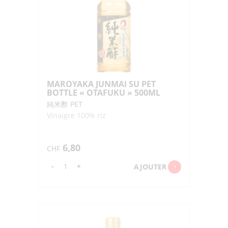
MAROYAKA JUNMAI SU PET
BOTTLE « OTAFUKU » 500ML
純米酢 PET
Vinaigre 100% riz
6,80
CHF
quantité
-
+
AJOUTER
de
MAROYAKA
JUNMAI
SU
PET