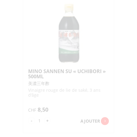
"YOKOI"
300ML
MINO SANNEN SU « UCHIBORI »
500ML
美濃三年酢
Vinaigre rouge de lie de saké, 3 ans
d'âge
8,50
CHF
quantité
-
+
AJOUTER
de
MINO