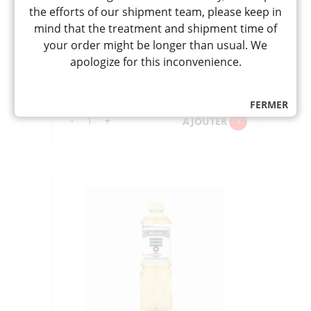
KOKUMOTSU SU GRAIN VINEGAR
the efforts of our shipment team, please keep in
PET « MIZKAN » 1.8L
mind that the treatment and shipment time of
ｺｸﾓﾂ ｽ
your order might be longer than usual. We
Sauce vinaigrée de riz et céréales,
apologize for this inconvenience.
acidité 4.2%, idéal pour les sauces à
salades
11,50
CHF
FERMER
quantité
-
+
AJOUTER
de
KOKUMOTSU
SU
GRAIN
VINEGAR
PET
"MIZKAN"
1.8L