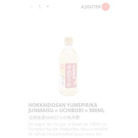
quantité
-
+
AJOUTER
de
HEALTHY
KOKUMOTSU
SU
PET
"TAMANOI"
500ML
HOKKAIDOSAN YUMEPIRIKA
JUNMAISU « UCHIBORI » 500ML
北海道産ゆめぴりか純米酢
Vinaigre de riz pur à base de 100% riz
Yumepirika de Hokkaido, douce acidité
et rafraichissant,idéal pour tous les