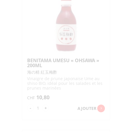
BENITAMA UMESU « OHSAWA »
200ML
海の精 紅玉梅酢
Vinaigre de prune japonaise Ume au
shiso BIO, idéal pour les salades et les
prunes marinées
10,80
CHF
quantité
-
+
AJOUTER
de
BENITAMA
UMESU