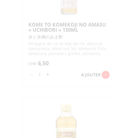
KOME TO KOMEKOJI NO AMASU
« UCHIBORI » 150ML
米と米麹のあま酢
Vinaigre de riz et koji de riz, doux et
savoureux, idéal sur les aliments frits,
tempura, poissons grillés, aliments
sautés, riz à sushi
6,50
CHF
quantité
-
+
AJOUTER
de
KOME
TO
KOMEKOJI
NO
AMASU
"UCHIBORI"
150ML