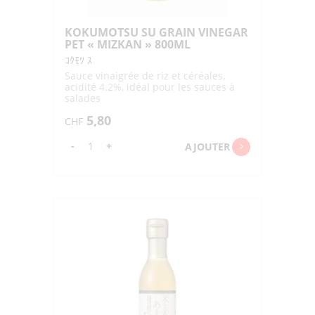
KOKUMOTSU SU GRAIN VINEGAR
PET « MIZKAN » 800ML
ｺｸﾓﾂ ｽ
Sauce vinaigrée de riz et céréales,
acidité 4.2%, idéal pour les sauces à
salades
5,80
CHF
quantité
-
+
AJOUTER
de
KOKUMOTSU
SU
GRAIN
VINEGAR
PET
"MIZKAN"
800ML