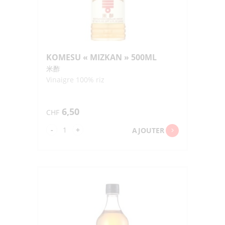
KOMESU « MIZKAN » 500ML
米酢
Vinaigre 100% riz
6,50
CHF
quantité
-
+
AJOUTER
de
KOMESU
"MIZKAN"
500ML