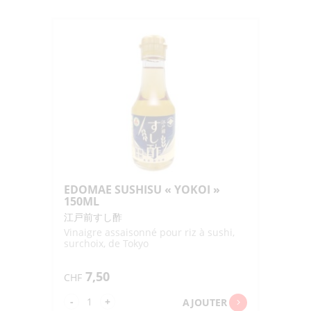
"MURAYAMA"
360ML
EDOMAE SUSHISU « YOKOI »
150ML
江戸前すし酢
Vinaigre assaisonné pour riz à sushi,
surchoix, de Tokyo
7,50
CHF
quantité
-
+
AJOUTER