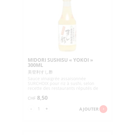
BOTTLE
"OTAFUKU"
500ML
MIDORI SUSHISU « YOKOI »
300ML
美登利すし酢
Sauce vinaigrée assaisonnée
SURCHOIX pour riz à sushi, selon
recette des restaurants réputés de
Tokyo Midori Sushi
8,50
CHF
quantité
-
+
AJOUTER
de
MIDORI
SUSHISU