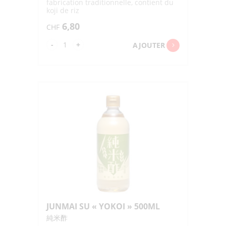
fabrication traditionnelle, contient du
koji de riz
6,80
CHF
quantité
-
+
AJOUTER
de
HONZUKURI
KOMESU
"UCHIBORI"
500ML
JUNMAI SU « YOKOI » 500ML
純米酢