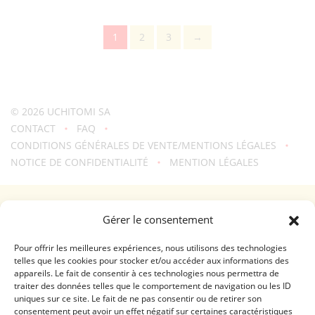
SANNEN
SU
1
2
3
→
"UCHIBORI"
500ML
© 2026
UCHITOMI SA
CONTACT
FAQ
CONDITIONS GÉNÉRALES DE VENTE/MENTIONS LÉGALES
NOTICE DE CONFIDENTIALITÉ
MENTION LÉGALES
Une création
troisdeuxun.ch
GENÈVE - RIVE DROITE (FERRIER)
Gérer le consentement
Horaires d'ouverture
Lundi - Vendredi: 9:00-18:30 / Samedi: 9:00-17:00
Pour offrir les meilleures expériences, nous utilisons des technologies
telles que les cookies pour stocker et/ou accéder aux informations des
appareils. Le fait de consentir à ces technologies nous permettra de
GENÈVE - RIVE GAUCHE (RHÔNE)
traiter des données telles que le comportement de navigation ou les ID
uniques sur ce site. Le fait de ne pas consentir ou de retirer son
Horaires d'ouverture
consentement peut avoir un effet négatif sur certaines caractéristiques