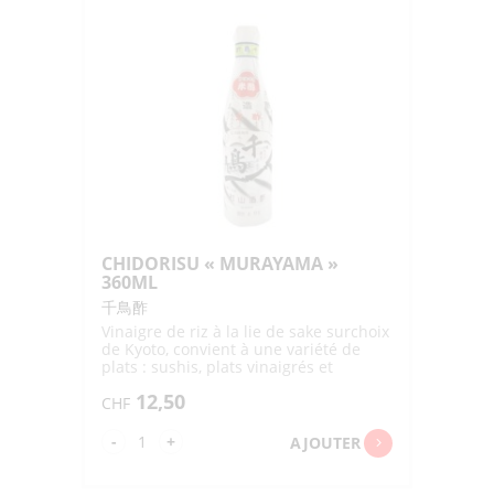
"OHSAWA"
200ML
CHIDORISU « MURAYAMA »
360ML
千鳥酢
Vinaigre de riz à la lie de sake surchoix
de Kyoto, convient à une variété de
plats : sushis, plats vinaigrés et
vinaigrettes
12,50
CHF
quantité
-
+
AJOUTER
de
CHIDORISU