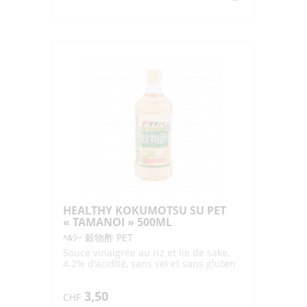
de
EDOMAE
SUSHISU
"YOKOI"
150ML
HEALTHY KOKUMOTSU SU PET
« TAMANOI » 500ML
ﾍﾙｼｰ 穀物酢 PET
Sauce vinaigrée au riz et lie de sake,
4.2% d'acidité, sans sel et sans gluten
3,50
CHF