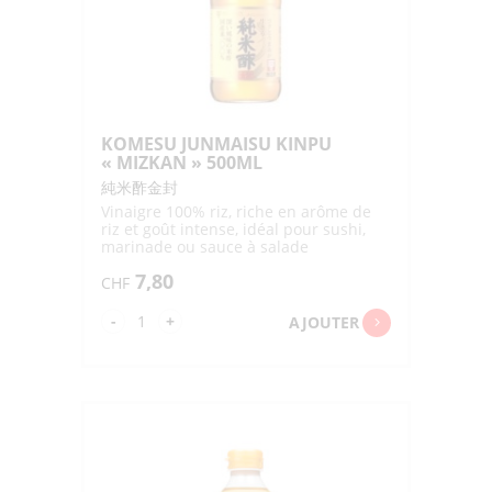
KOMESU JUNMAISU KINPU
« MIZKAN » 500ML
純米酢金封
Vinaigre 100% riz, riche en arôme de
riz et goût intense, idéal pour sushi,
marinade ou sauce à salade
7,80
CHF
quantité
-
+
AJOUTER
de
KOMESU
JUNMAISU
KINPU
"MIZKAN"
500ML