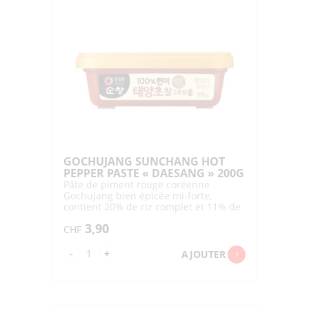
HOT
PEP.PASTE
3P"DAESANG"
180G
GOCHUJANG SUNCHANG HOT
PEPPER PASTE « DAESANG » 200G
Pâte de piment rouge coréenne
Gochujang bien épicée mi-forte,
contient 20% de riz complet et 11% de
piment Taeyangcho, de Sunchang
3,90
CHF
quantité
-
+
AJOUTER
de
GOCHUJANG
SUNCHANG