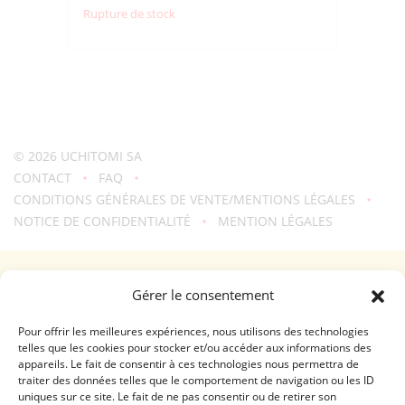
Rupture de stock
© 2026
UCHITOMI SA
CONTACT
FAQ
CONDITIONS GÉNÉRALES DE VENTE/MENTIONS LÉGALES
NOTICE DE CONFIDENTIALITÉ
MENTION LÉGALES
Une création
troisdeuxun.ch
GENÈVE - RIVE DROITE (FERRIER)
Gérer le consentement
Horaires d'ouverture
Lundi - Vendredi: 9:00-18:30 / Samedi: 9:00-17:00
Pour offrir les meilleures expériences, nous utilisons des technologies
telles que les cookies pour stocker et/ou accéder aux informations des
appareils. Le fait de consentir à ces technologies nous permettra de
GENÈVE - RIVE GAUCHE (RHÔNE)
traiter des données telles que le comportement de navigation ou les ID
uniques sur ce site. Le fait de ne pas consentir ou de retirer son
Horaires d'ouverture