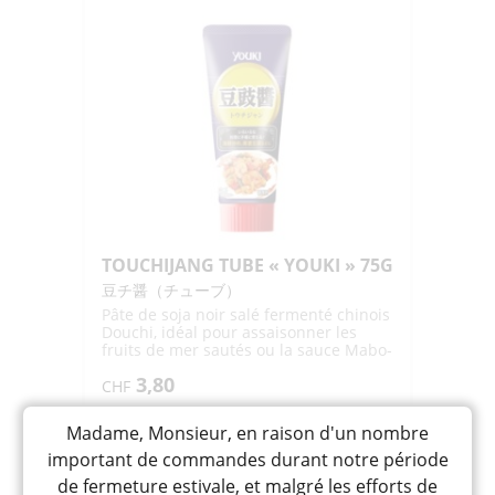
HOT
PEPPER
PASTE
"DAESANG"
200G
TOUCHIJANG TUBE « YOUKI » 75G
豆チ醤（チューブ）
Pâte de soja noir salé fermenté chinois
Douchi, idéal pour assaisonner les
fruits de mer sautés ou la sauce Mabo-
tofu
3,80
CHF
quantité
-
+
AJOUTER
Madame, Monsieur, en raison d'un nombre
de
important de commandes durant notre période
TOUCHIJANG
de fermeture estivale, et malgré les efforts de