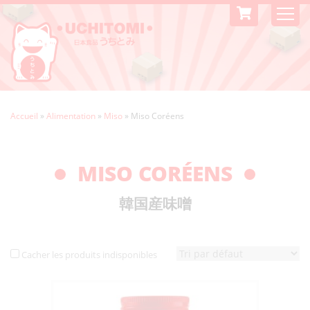
Accueil
»
Alimentation
»
Miso
»
Miso Coréens
MISO CORÉENS
韓国産味噌
Cacher les produits indisponibles