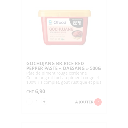
GOCHUJANG BR.RICE RED
PEPPER PASTE « DAESANG » 500G
Pâte de piment rouge coréenne
Gochujang mi-fort au piment rouge et
100% riz complet, goût rustique et plus
naturel
6,90
CHF
quantité
-
+
AJOUTER
de
GOCHUJANG
BR.RICE