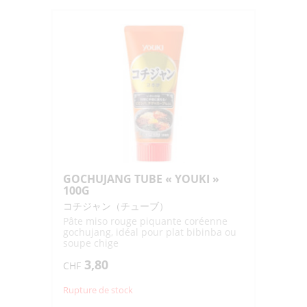
GOCHUJANG TUBE « YOUKI »
100G
コチジャン（チューブ）
Pâte miso rouge piquante coréenne
gochujang, idéal pour plat bibinba ou
soupe chige
3,80
CHF
Rupture de stock