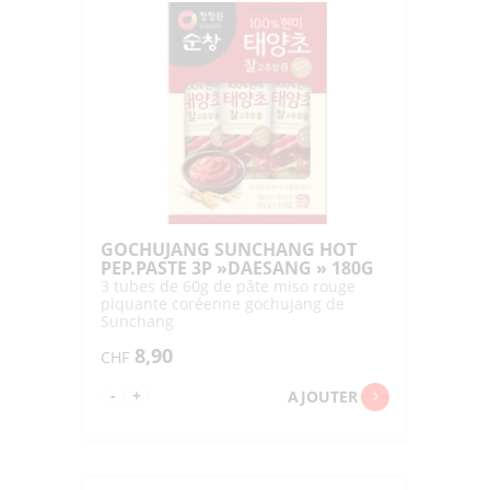
RED
PEPPER
PASTE
"DAESANG"
500G
GOCHUJANG SUNCHANG HOT
PEP.PASTE 3P »DAESANG » 180G
3 tubes de 60g de pâte miso rouge
piquante coréenne gochujang de
Sunchang
8,90
CHF
quantité
-
+
AJOUTER
de
GOCHUJANG
SUNCHANG