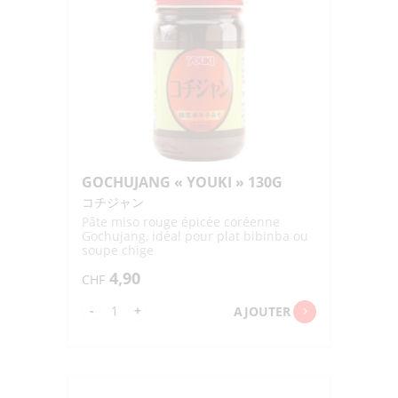
GOCHUJANG « YOUKI » 130G
コチジャン
Pâte miso rouge épicée coréenne
Gochujang, idéal pour plat bibinba ou
soupe chige
4,90
CHF
quantité
-
+
AJOUTER
de
GOCHUJANG
"YOUKI"
130G