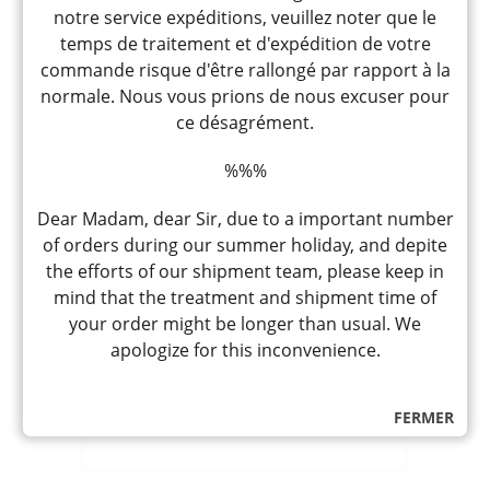
TUBE
notre service expéditions, veuillez noter que le
"YOUKI"
temps de traitement et d'expédition de votre
75G
commande risque d'être rallongé par rapport à la
normale. Nous vous prions de nous excuser pour
ce désagrément.
%%%
Dear Madam, dear Sir, due to a important number
of orders during our summer holiday, and depite
the efforts of our shipment team, please keep in
GOCHUJANG BR.RICE RED
mind that the treatment and shipment time of
PEPPER PASTE « DAESANG » 170G
Pâte de piment rouge coréenne
your order might be longer than usual. We
Gochujang mi-fort au piment rouge et
apologize for this inconvenience.
100% riz complet, goût rustique et plus
naturel
3,90
CHF
FERMER
Rupture de stock