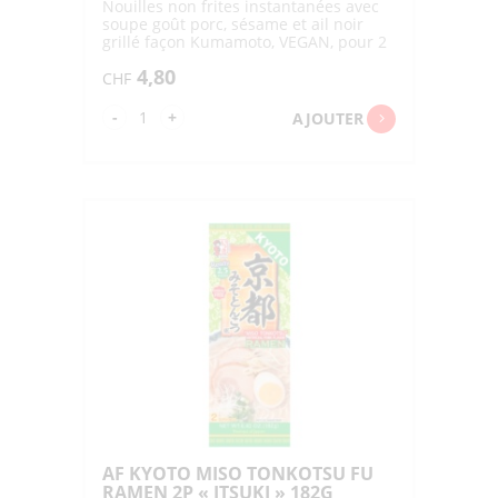
Nouilles non frites instantanées avec
soupe goût porc, sésame et ail noir
grillé façon Kumamoto, VEGAN, pour 2
portions
4,80
CHF
quantité
-
+
AJOUTER
de
AF
KUMAMOTO
BLACK
GARLIC
TONK.
FU
RAMEN
2P
"ITSUKI"
176G
AF KYOTO MISO TONKOTSU FU
RAMEN 2P « ITSUKI » 182G