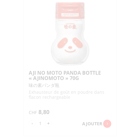
SHIO
AJI
"BEFCO"
60G
AJI NO MOTO PANDA BOTTLE
« AJINOMOTO » 70G
味の素パンダ瓶
Exhausteur de goût en poudre dans
flacon rechargeable
8,80
CHF
quantité
-
+
AJOUTER
de
AJI