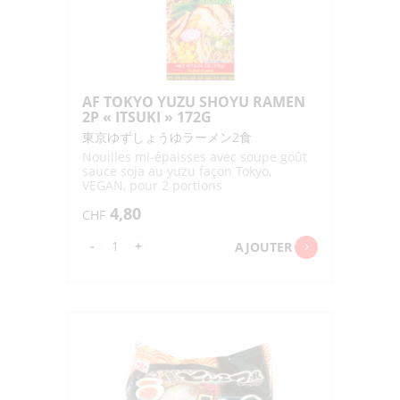
AF TOKYO YUZU SHOYU RAMEN
2P « ITSUKI » 172G
東京ゆずしょうゆラーメン2食
Nouilles mi-épaisses avec soupe goût
sauce soja au yuzu façon Tokyo,
VEGAN, pour 2 portions
4,80
CHF
quantité
-
+
AJOUTER
de
AF
TOKYO
YUZU
SHOYU
RAMEN
2P