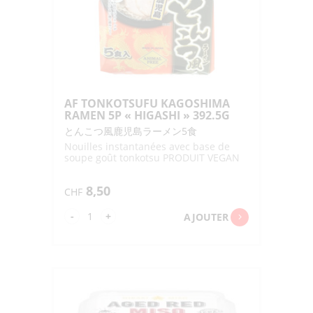
"ITSUKI"
172G
AF TONKOTSUFU KAGOSHIMA
RAMEN 5P « HIGASHI » 392.5G
とんこつ風鹿児島ラーメン5食
Nouilles instantanées avec base de
soupe goût tonkotsu PRODUIT VEGAN
8,50
CHF
quantité
-
+
AJOUTER
de
AF
TONKOTSUFU
KAGOSHIMA
RAMEN