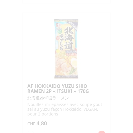
AF
HOKKAIDO
CURRY
RAMEN
2P
EXP
"ITSUKI"
190G
AF HOKKAIDO YUZU SHIO
RAMEN 2P « ITSUKI » 170G
北海道ゆず塩ラーメン
Nouilles mi-épaisses avec soupe goût
sel au yuzu façon Hokkaido, VEGAN,
pour 2 portions
4,80
CHF