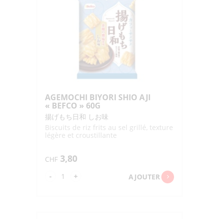
300G
AGEMOCHI BIYORI SHIO AJI
« BEFCO » 60G
揚げもち日和 しお味
Biscuits de riz frits au sel grillé, texture
légère et croustillante
3,80
CHF
quantité
-
+
AJOUTER
de
AGEMOCHI
BIYORI