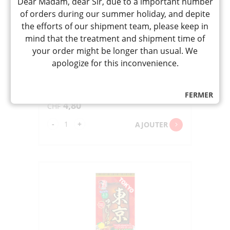
Dear Madam, dear Sir, due to a important number
of orders during our summer holiday, and depite
the efforts of our shipment team, please keep in
mind that the treatment and shipment time of
AF SAPPORO MISO RAMEN 2P
« ITSUKI » 186G
your order might be longer than usual. We
札幌みそラーメン
apologize for this inconvenience.
Nouilles non frites instantanées avec
soupe goût miso façon Sapporo,
VEGAN, pour 2 portions
FERMER
4,80
CHF
quantité
-
+
AJOUTER
de
AF
SAPPORO
MISO
RAMEN
2P
"ITSUKI"
186G