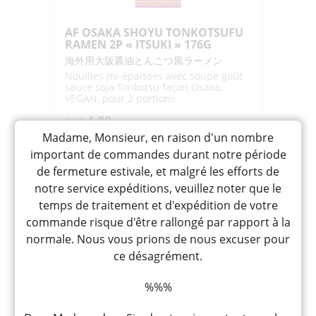
AF OSAKA SHOYU TONKOTSUFU
RAMEN 2P « ITSUKI » 176G
海外用大阪醤油とんこつ風ラーメン
Nouilles mi-épaisses avec soupe goût
sauce soja Tonkotsu façon Osaka,
VEGAN, pour 2 portions
4,80
CHF
Madame, Monsieur, en raison d'un nombre
quantité
-
+
AJOUTER
important de commandes durant notre période
de
de fermeture estivale, et malgré les efforts de
AF
notre service expéditions, veuillez noter que le
OSAKA
temps de traitement et d'expédition de votre
SHOYU
commande risque d'être rallongé par rapport à la
TONKOTSUFU
normale. Nous vous prions de nous excuser pour
RAMEN
ce désagrément.
2P
"ITSUKI"
%%%
176G