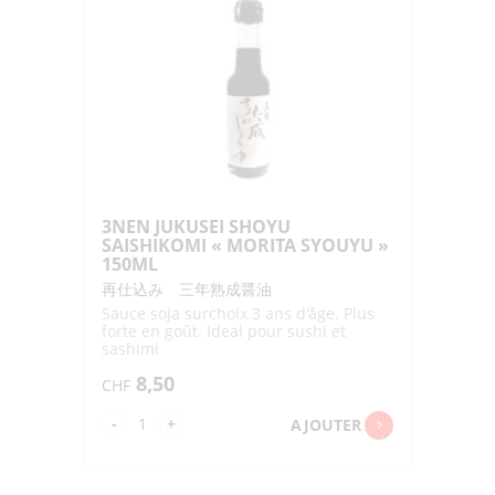
3NEN JUKUSEI SHOYU
SAISHIKOMI « MORITA SYOUYU »
150ML
再仕込み 三年熟成醤油
Sauce soja surchoix 3 ans d'âge. Plus
forte en goût. Ideal pour sushi et
sashimi
8,50
CHF
quantité
-
+
AJOUTER
de
3NEN