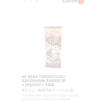
quantité
-
+
AJOUTER
de
AF
HOKKAIDO
YUZU
SHIO
RAMEN
2P
"ITSUKI"
170G
AF KARA TONKOTSUFU
KAGOSHIMA RAMEN 2P
« HIGASHI » 156G
辛とんこつ風鹿児島ラーメン2人前
Nouilles avec base de soupe épicée
goût tonkotsu PRODUIT VEGAN