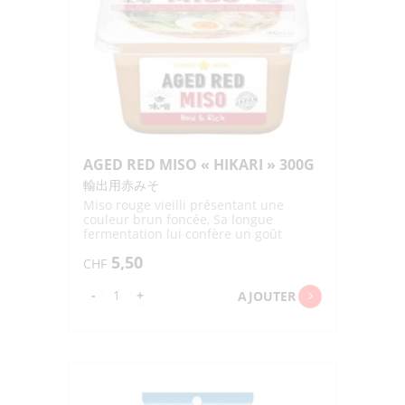
5P
"HIGASHI"
392.5G
AGED RED MISO « HIKARI » 300G
輸出用赤みそ
Miso rouge vieilli présentant une
couleur brun foncée, Sa longue
fermentation lui confère un goût
profond et riche et un arôme puissant
5,50
CHF
quantité
-
+
AJOUTER
de
AGED
RED
MISO
"HIKARI"