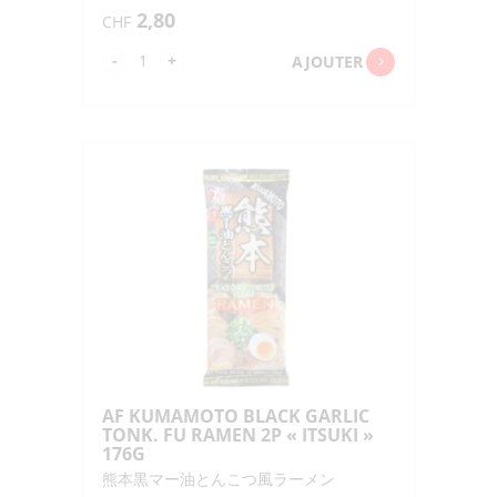
2,80
CHF
quantité
-
+
AJOUTER
de
AF
KARA
TONKOTSUFU
KAGOSHIMA
RAMEN
2P
"HIGASHI"
156G
AF KUMAMOTO BLACK GARLIC
TONK. FU RAMEN 2P « ITSUKI »
176G
熊本黒マー油とんこつ風ラーメン