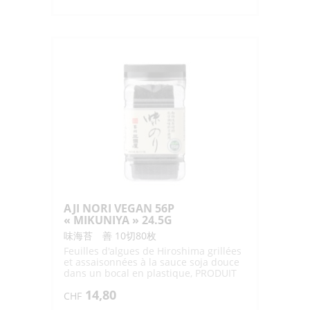
de
AJI
NO
MOTO
S
"AJINOMOTO"
1KG
AJI NORI VEGAN 56P
« MIKUNIYA » 24.5G
味海苔 善 10切80枚
Feuilles d'algues de Hiroshima grillées
et assaisonnées à la sauce soja douce
dans un bocal en plastique, PRODUIT
VEGAN
14,80
CHF