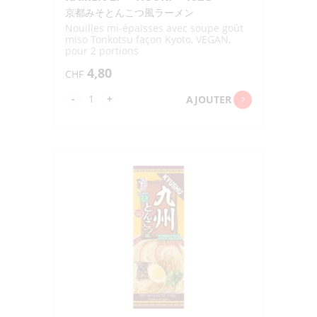
京都みそとんこつ風ラーメン
Nouilles mi-épaisses avec soupe goût
miso Tonkotsu façon Kyoto, VEGAN,
pour 2 portions
4,80
CHF
quantité
-
+
AJOUTER
de
AF
KYOTO
MISO
TONKOTSU
FU
RAMEN
2P
"ITSUKI"
182G