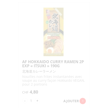
JUKUSEI
SHOYU
SAISHIKOMI
"MORITA
SYOUYU"
150ML
AF HOKKAIDO CURRY RAMEN 2P
EXP « ITSUKI » 190G
北海道カレーラーメン
Nouilles non frites instantanées avec
soupe au curry façon Hokkaido VEGAN,
pour 2 portions
4,80
CHF
quantité
-
+
AJOUTER
de