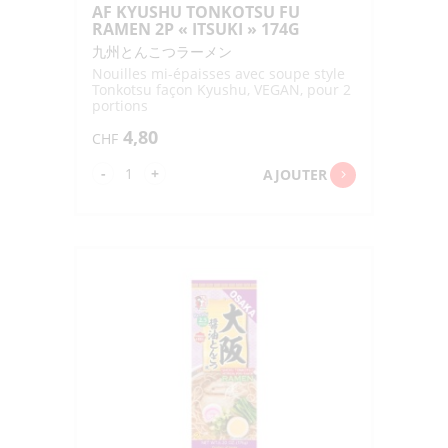
AF KYUSHU TONKOTSU FU
RAMEN 2P « ITSUKI » 174G
九州とんこつラーメン
Nouilles mi-épaisses avec soupe style
Tonkotsu façon Kyushu, VEGAN, pour 2
portions
4,80
CHF
quantité
-
+
AJOUTER
de
AF
KYUSHU
TONKOTSU
FU
RAMEN
2P
"ITSUKI"
174G