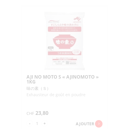
NO
MOTO
PANDA
BOTTLE
"AJINOMOTO"
70G
AJI NO MOTO S « AJINOMOTO »
1KG
味の素（Ｓ）
Exhausteur de goût en poudre
23,80
CHF
quantité
-
+
AJOUTER