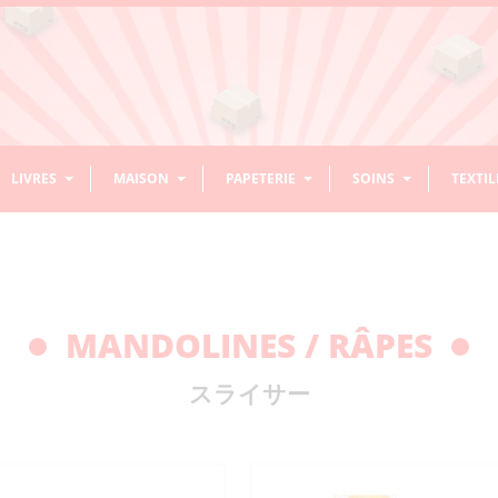
LIVRES
MAISON
PAPETERIE
SOINS
TEXTIL
ASSAISONNEMENT / ÉPICES
BOISSONS NON ALCOOLISÉES
CHEVEUX
BOLS
RIZ
ACCESS
DÉCOR
CALLI
DENTS
COUVE
ACCESSOIRES ENFANTS/BÉBÉS
LIVRES DE CUISINE
PRODUITS D’ENTRETIEN/NETTOYAGE
ORIGAMI
HABITS
NOREN
ASSAISONNEMENT RIZ
AMAZAKE SANS
DIVERS ACCESSOIRES
TONSUI
CONDIMENTS EN PÂTE
CAFÉ PRÊT
GEL/WAX/LAQUE
CHAWAN MUSHI
MOCHI
CONTEN
DÉCORAT
ENCRE
ACCESSO
BAGUETT
MANDOLINES / RÂPES
ALCOOL
CHEVEUX
SUSPEN
CURRY / RAGOÛT
SAKE
SAUCE
THÉ
DASHI ET BOUILLONS
BOL À NOUILLES
ÉPICES
BOL À RIZ
RIZ CUIT
HANDAI
PINCEAU
BROSSES
DIVERS 
BOISSONS
APRÈS-
JUS LÉGUMES/FRUITS
SHAMPOING
DIVERS CUISINE
IKEBANA
STYLOS – CRAYONS
VISAGE
PLATEA
EVENTA
ACCES
HUILE
BOL MISO
KÔJI
DIVERS BOLS
MÉLANGE 
MOULES 
ÉNERGISANTES
SHAMPOING/SOIN/MASQUE
CÉRÉALES
スライサー
DIVERS TEXTILES
SAKE / MIRIN
SAKEKASU (LIE DE SAKE)
SHAMOJI
RAMUNE
DIVERS SODAS
CONCENTRÉ
CRUCHON
SAUCES
SET À SAKE
SAUCE M
THÉIÈRES
GRILLAD
SÉSAME
VINAIGRE
MISO
FARINE
DIVERS BOISSONS
THÉ SUCRÉ
VERRES
TASSES 
BAGUETTES POUR
KENZAN
STYLOS / RECHARGE
BAUME LÈVRES
CHUKA SEIRO (PANIERS VAPEUR)
VASES
LINGETTES VISAGE
PLATEAU
EVENTAIL
DIVERS A
SUCRÉES SANS GAZ
SAUCES 
CUISINE
STYLOS
WASABI
AUTRES ASSAISONNEMENTS
SACS
ENCEN
SET À TH
SOIN VISAGE
MASQUE/PATCH
PLATS EN
BASE DE
THÉ ET TISANE NON
EAU
COUTEAUX
MANDOLINES / RÂPES
SUCRÉ
SAVONS VISAGE
SAUCES 
MISO CORÉENS
MISO JAPONAIS
FARINES
MORTIERS / PILONS
TSUKEMONOKI
ASSAISO