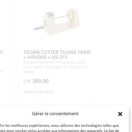
KI
TSUMA CUTTER TSUMA 1BAN
« HIRANO » HS-313
Coupe-légumes horizontal avec
lame pour découpe en filaments
ur
longs
389,00
CHF
Rupture de stock
Gérer le consentement
frir les meilleures expériences, nous utilisons des technologies telles que
kies pour stocker et/ou accéder aux informations des appareils. Le fait de