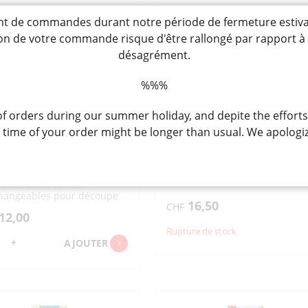
EIZ"
"SHIMOMURA"
-
de commandes durant notre période de fermeture estivale, 
76MM
3
tion de votre commande risque d'être rallongé par rapport 
désagrément.
%%%
 orders during our summer holiday, and depite the efforts
ING SLICER TSUMAKIRI
CERAMIC OROSHIKI « FREI
SUMAPURO
GC-164
ime of your order might be longer than usual. We apologiz
IMOMURA »
ｾﾗﾐｯｸｾｲ ｵﾛｼｷ
業 回転つまきり器 ツマプロ
Râpe en céramique ronde pou
radis (195x165x33mm)
-légumes horizontal avec 3
différentes tailles
changeables pour découpe
16,50
rale ou filaments longs en 3
CHF
12,00
es, 243x117x168mm
Rupture de stock
ntité
+
AJOUTER
RNING
ICER
UMAKIRI