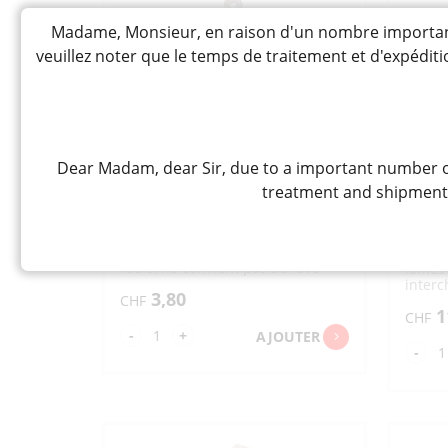
"ARNEST"
"FR
10X32X3CM
GC
Madame, Monsieur, en raison d'un nombre important 
16
veuillez noter que le temps de traitement et d'expédi
Dear Madam, dear Sir, due to a important number of
OROSHIKI RYOMEN HANDLE
TURN
TSUKI « SANADA » D-5064
KI T
treatment and shipment t
« SH
ﾊﾝﾄﾞﾙ付両面おろし器
下村工
Petite râpe transparente en
plastique avec réservoir pour
Coupe
radis, ne convient pas au lave-
lames 
vaisselle, taille 98×54×241Hmm
inter
3,80
CHF
en spi
1
taill
CHF
quantité
-
+
AJOUTER
qua
-
de
de
OROSHIKI
TU
RYOMEN
SL
HANDLE
TS