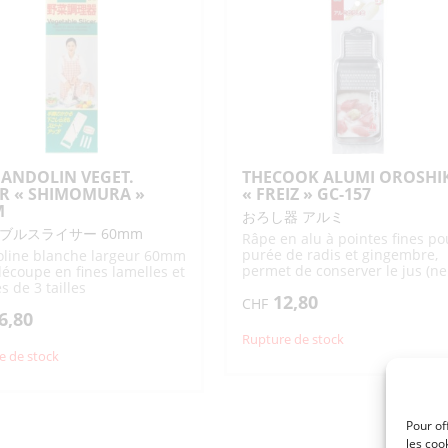
UMAPURO
HIMOMURA"
MANDOLIN VEGET.
THECOOK ALUMI OROSHI
ER « SHIMOMURA »
« FREIZ » GC-157
M
おろし器 アルミ
ブルスライサー 60mm
Râpe en alu à pointes fines po
purée de radis et gingembre,
line blanche largeur 60mm
permet de conserver le jus (ne
écoupe en fines lamelles et
convient pas au lave-vaisselle)
s de 3 tailles
12,80
hangeables pour la
CHF
6,80
e en juliennes avec
e-doigts
Rupture de stock
e de stock
Pour of
les coo