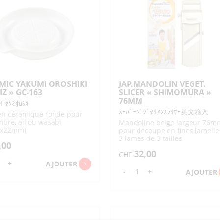
TONYU ET BOISSONS
KONJAC
BISCUI
SAUCES 
SAUCES AVEC MISO
SACHETS DIVERS
DIVERS SACS/CABAS
SUPPORT
AU SOJA
PASSOIRES / LOUCHES
PIERRES À AIGUISER /AIGUISOIRS
FARINES 
USAGES
SAUCES P
/ÉCUMOIRES
CHILI / K
DIVERS 
SACS COURSES
SACS ENFANTS
DIVERS USTENSILES
DIVERS MOULES / EMPORTE-
VERMICELLES
DIVERS KONJAC
OTSUMA
JETABLES
DE CUISINE
PIÈCES
BONBONS / CHEWING GUM
DESSER
CHIPS
SACS
SACS ISOTHERMES
DIVERS PAPIERS /
PIQUES / BROCHETTES
TISSU/FUROSHIKI
CELLOPHANE
BOÎTES / BACS
EPONGE / BROSSE CUISINE
BONBONS
BONBONS AVEC JOUETS
DESSERT
/SUPPORTS DIVERS
INSTANT
VIANDE / OEUFS
POISSO
CHEWING GUM
ACCESSOIRES THÉ
DIVERS POUR CUISINE
GLACES
MIC YAKUMI OROSHIKI
JAP.MANDOLIN VEGET.
PLANCHES À
PÂTES DE 
IZ » GC-163
SLICER « SHIMOMURA »
DÉCOUPER
FOURRÉE
VIANDE
ŒUFS
BONITE E
76MM
SÉCHÉS
ｲ ﾔｸﾐｵﾛｼｷ
METS PRÊTS
PÂTES
DIVERS D
ｽｰﾊﾟｰﾍﾞｼﾞﾀﾘｱﾝｽﾗｲｻｰ英文箱入
GARNITU
PÂTE DE 
en céramique ronde pour
bre, ail ou wasabi
Mandoline beige largeur 76m
GELÉES 
DIVERSES
2x22mm)
pour découpe en fines lamelle
RAVIOLIS GYOZA-
METS À FRIRE
PÂTES CA
SHUMAI
3 lames de 3 tailles
,00
interchangeables pour la
AUTRES METS À
32,00
RÉCHAUFFER
découpe en juliennes avec
CHF
protège-doigts
ntité
+
AJOUTER
quantité
-
+
AJOUTER
de
RAMIC
JAP.MANDOLIN
KUMI
VEGET.
OSHIKI
SLICER