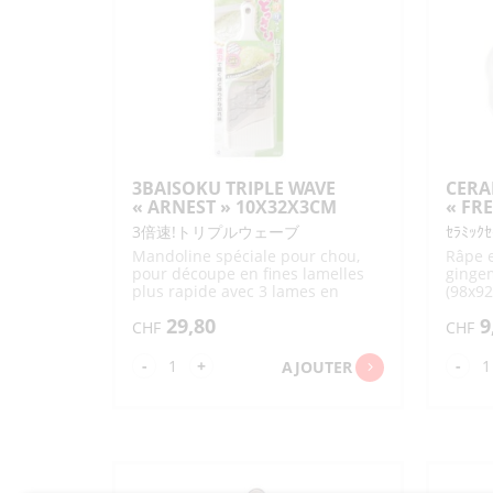
TOFU / SOJA
DIVERS NOUILLES
DIVERS SOUPES
TROUSSES
LINGETTES JETABLES
ETUIS
SALON PASS
VERSEURS EN VERRE
SAVONS CORPS
BAINS
EDAMAME
INARI
BISCUITS SUCRÉS / CHOCOLAT
NATTO
TOFU
TOFU FRIT /
DIVERS SOJA
ABURAAGE
STICKS
DIVERS BISCUITS SUCRÉS /
CHOCO
THÉ / CAFÉ
SNACK DIVERS POUR
3BAISOKU TRIPLE WAVE
CERA
FÊTES
« ARNEST » 10X32X3CM
« FRE
DIVERS THÉS
GENMAICHA
3倍速!トリプルウェーブ
ｾﾗﾐｯｸｾ
FRUITS / LÉGUMES
HOUJICHA
MACCHA
Mandoline spéciale pour chou,
Râpe 
THÉ VERT (À INFUSER)
THÉ VERT GYOKURO
pour découpe en fines lamelles
gingem
SAKURACHA –
OOLONGCHA
plus rapide avec 3 lames en
(98x9
LÉGUMES
LÉGUMES FRAIS
JASMINCHA
DÉSHYDRAT. /
forme de vagues, protège-doigts
PRÉCUITS
29,80
9
KOUCHA (THÉ NOIR)
KONBUCHA (ALGUE)
inclus, fabriqué au Japon
CHF
CHF
LÉGUMINEUSES
TSUKEMONO / UMEBOSHI
MUGICHA –
SOBACHA – GOBOCHA
HATOMUGICHA
quantité
qua
-
+
-
AJOUTER
FRUITS FRAIS
GRAINES À CULTIVER
AUTRES INFUSIONS
THÉ ET TISANES SUCRÉS
de
de
CÉRÉALES / PLANTES
3BAISOKU
CE
CAFÉ
TRIPLE
YA
WAVE
OR