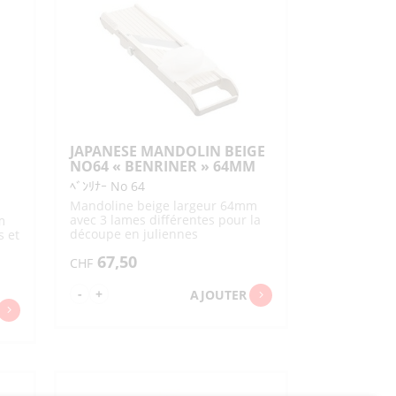
TS SALÉS / SNACKS
DOUCES
DIVERS AUTRES SAUCES
 ENCENS
ENCENS
ET FÉCULES
PANURES ET GARNITURES
IMENTÉES /
IMUCHI
EN POUDRE
MI
SENBEI
TS / GARNITURES / PAIN
S
GÂTEAUX
ANÉS
N / FRUITS DE MER
HARICOTS SUCRÉS
JAPANESE MANDOLIN BEIGE
RIZ
SUCRE ET SIROP
NO64 « BENRINER » 64MM
S
T POISSONS
POISSONS ASSAISONNÉS
ﾍﾞﾝﾘﾅｰ No 64
ESSERTS /
PAINS
RES
POISSON
Mandoline beige largeur 64mm
avec 3 lames différentes pour la
m
SUCRÉES
découpe en juliennes
s et
RRÉES
PÂTES RONDES
67,50
CHF
quantité
-
+
AJOUTER
de
JAPANESE
MANDOLIN
BEIGE