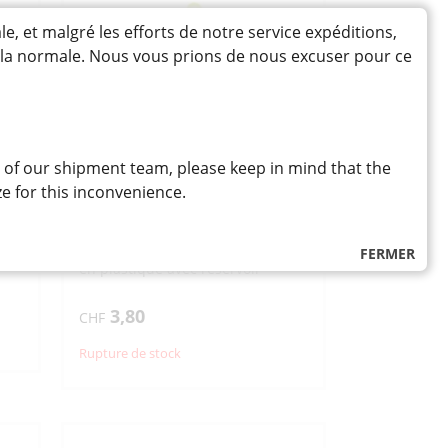
NO64
"BENRINER"
et malgré les efforts de notre service expéditions,
64MM
à la normale. Nous vous prions de nous excuser pour ce
 of our shipment team, please keep in mind that the
Z »
DAIKON OROSHIKI
NITOURYU « SANADA » D-
e for this inconvenience.
5062
大根おろし器 二刀流
r
Râpe blanche et verte pour radis
FERMER
en plastique avec réservoir
3,80
CHF
Rupture de stock