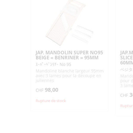
TSUKI
KI
"SANADA"
TS
D-
"S
5064
JAP. MANDOLIN SUPER NO95
JAP.
BEIGE « BENRINER » 95MM
SLIC
60M
ｽｰﾊﾟｰﾍﾞﾝﾘﾅｰ No 95
ベジタ
Mandoline blanche largeur 95mm
avec 3 lames pour la découpe en
Mando
juliennes
pour d
3 lame
98,00
CHF
interc
3
découp
CHF
protèg
Rupture de stock
Ruptur