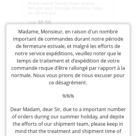
Petite statue tanuki chien viverin
femelle avec boucles d'oreilles roses
en céramique
30,50
CHF
Madame, Monsieur, en raison d'un nombre
Rupture de stock
important de commandes durant notre période
de fermeture estivale, et malgré les efforts de
notre service expéditions, veuillez noter que le
temps de traitement et d'expédition de votre
commande risque d'être rallongé par rapport à la
normale. Nous vous prions de nous excuser pour
ce désagrément.
%%%
Dear Madam, dear Sir, due to a important number
of orders during our summer holiday, and depite
the efforts of our shipment team, please keep in
SHOFUKU TANUKI MESU 4GO
mind that the treatment and shipment time of
110X95X115MM