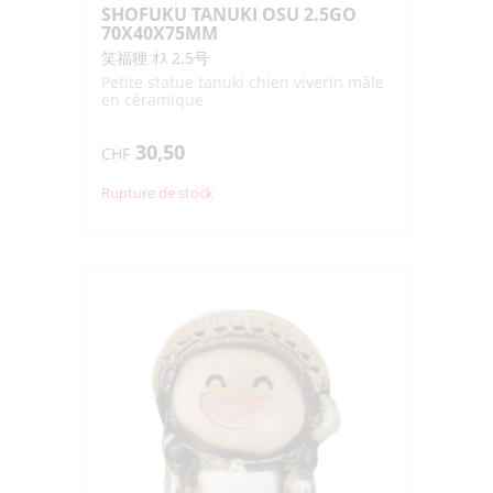
SHOFUKU TANUKI OSU 2.5GO
70X40X75MM
笑福狸 ｵｽ 2.5号
Petite statue tanuki chien viverin mâle
en céramique
30,50
CHF
Rupture de stock