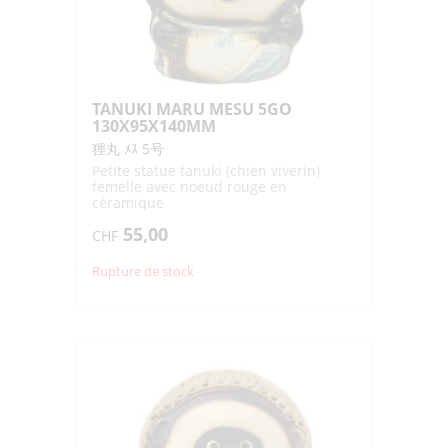
TANUKI MARU MESU 5GO
130X95X140MM
狸丸 ﾒｽ 5号
Petite statue tanuki (chien viverin)
femelle avec noeud rouge en
céramique
55,00
CHF
Rupture de stock