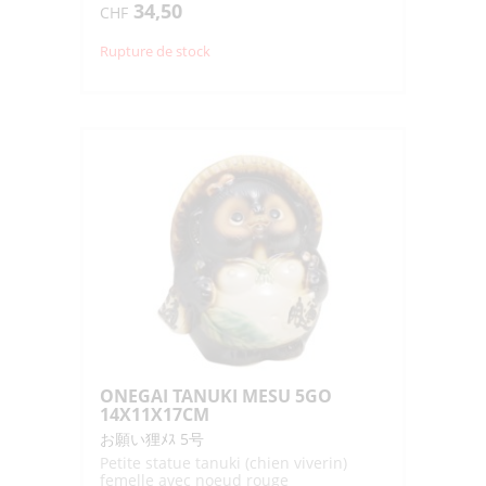
34,50
CHF
Rupture de stock
ONEGAI TANUKI MESU 5GO
14X11X17CM
お願い狸ﾒｽ 5号
Petite statue tanuki (chien viverin)
femelle avec noeud rouge