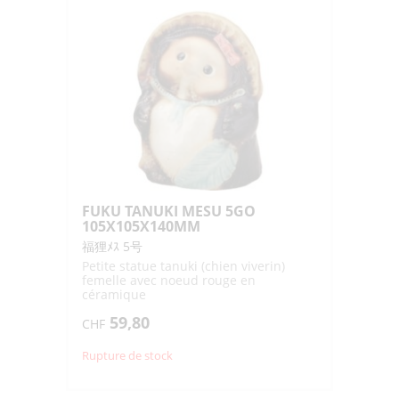
FUKU TANUKI MESU 5GO
105X105X140MM
福狸ﾒｽ 5号
Petite statue tanuki (chien viverin)
femelle avec noeud rouge en
céramique
59,80
CHF
Rupture de stock