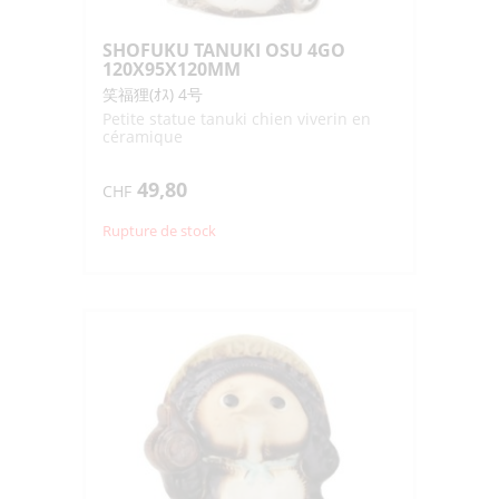
SHOFUKU TANUKI OSU 4GO
120X95X120MM
笑福狸(ｵｽ) 4号
Petite statue tanuki chien viverin en
céramique
49,80
CHF
Rupture de stock