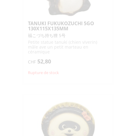
TANUKI FUKUKOZUCHI 5GO
130X115X135MM
福こづち持ち狸 5号
Petite statue tanuki (chien viverin)
mâle ave un petit marteau en
céramique
52,80
CHF
Rupture de stock