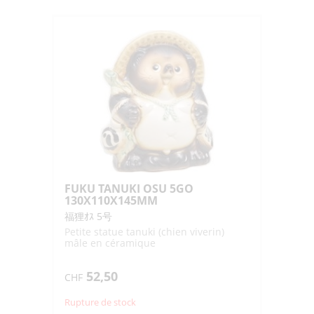
FUKU TANUKI OSU 5GO
130X110X145MM
福狸ｵｽ 5号
Petite statue tanuki (chien viverin)
mâle en céramique
52,50
CHF
Rupture de stock