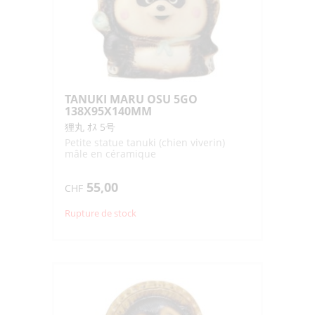
TANUKI MARU OSU 5GO
138X95X140MM
狸丸 ｵｽ 5号
Petite statue tanuki (chien viverin)
mâle en céramique
55,00
CHF
Rupture de stock