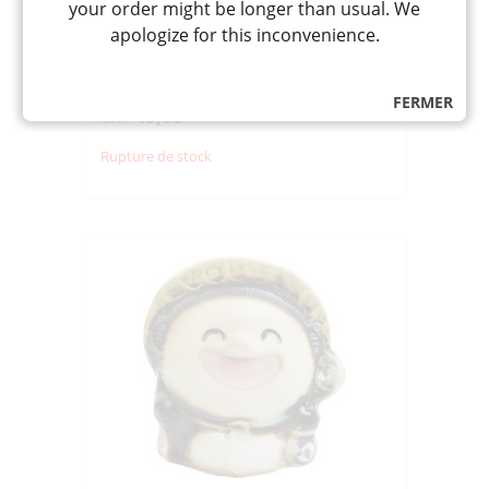
your order might be longer than usual. We
笑福狸(メス) 4号
apologize for this inconvenience.
Petite statue tanuki chien viverin
femelle avec boucles d'oreilles rose en
céramique
FERMER
49,80
CHF
Rupture de stock