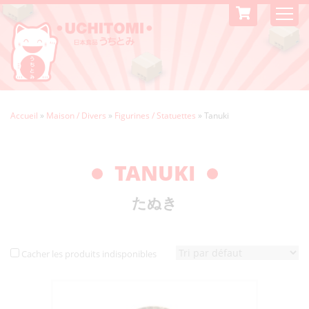
Accueil
»
Maison / Divers
»
Figurines / Statuettes
»
Tanuki
TANUKI
たぬき
Cacher les produits indisponibles