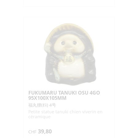
FUKUMARU TANUKI OSU 4GO
95X100X105MM
福丸狸(ｵｽ) 4号
Petite statue tanuki chien viverin en
céramique
39,80
CHF