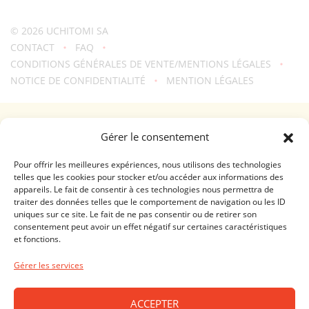
© 2026
UCHITOMI SA
CONTACT
FAQ
CONDITIONS GÉNÉRALES DE VENTE/MENTIONS LÉGALES
NOTICE DE CONFIDENTIALITÉ
MENTION LÉGALES
Une création
troisdeuxun.ch
GENÈVE - RIVE DROITE (FERRIER)
Gérer le consentement
Horaires d'ouverture
Lundi - Vendredi: 9:00-18:30 / Samedi: 9:00-17:00
Pour offrir les meilleures expériences, nous utilisons des technologies
telles que les cookies pour stocker et/ou accéder aux informations des
appareils. Le fait de consentir à ces technologies nous permettra de
GENÈVE - RIVE GAUCHE (RHÔNE)
traiter des données telles que le comportement de navigation ou les ID
uniques sur ce site. Le fait de ne pas consentir ou de retirer son
Horaires d'ouverture
consentement peut avoir un effet négatif sur certaines caractéristiques
Lundi - Vendredi: 10:00-19:00 / Samedi: 10:00-18:00
et fonctions.
LAUSANNE - CENTRE VILLE
Gérer les services
Horaires d'ouverture
Lundi - Vendredi: 10:00-19:00 / Samedi: 09:00-18:00
ACCEPTER