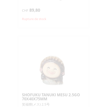
89,80
CHF
Rupture de stock
SHOFUKU TANUKI MESU 2.5GO
70X40X75MM
笑福狸(メス) 2.5号