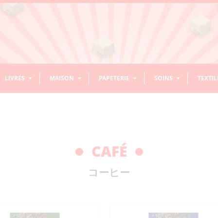
LIVRES
MAISON
PAPETERIE
SOINS
TEXTIL
ASSAISONNEMENT / ÉPICES
BOISSONS NON ALCOOLISÉES
CHEVEUX
BOLS
RIZ
ACCESS
DÉCOR
CALLI
DENTS
COUVE
ACCESSOIRES ENFANTS/BÉBÉS
LIVRES DE CUISINE
PRODUITS D’ENTRETIEN/NETTOYAGE
ORIGAMI
HABITS
NOREN
ASSAISONNEMENT RIZ
AMAZAKE SANS
DIVERS ACCESSOIRES
TONSUI
CONDIMENTS EN PÂTE
CAFÉ PRÊT
GEL/WAX/LAQUE
CHAWAN MUSHI
MOCHI
CONTEN
DÉCORAT
ENCRE
ACCESSO
BAGUETT
CAFÉ
ALCOOL
CHEVEUX
SUSPEN
CURRY / RAGOÛT
SAKE
SAUCE
THÉ
DASHI ET BOUILLONS
BOL À NOUILLES
ÉPICES
BOL À RIZ
RIZ CUIT
HANDAI
PINCEAU
BROSSES
DIVERS 
BOISSONS
APRÈS-
JUS LÉGUMES/FRUITS
SHAMPOING
DIVERS CUISINE
IKEBANA
STYLOS – CRAYONS
VISAGE
PLATEA
EVENTA
ACCES
HUILE
BOL MISO
KÔJI
DIVERS BOLS
MÉLANGE 
MOULES 
ÉNERGISANTES
SHAMPOING/SOIN/MASQUE
CÉRÉALES
コーヒー
DIVERS TEXTILES
SAKE / MIRIN
SAKEKASU (LIE DE SAKE)
SHAMOJI
RAMUNE
DIVERS SODAS
CONCENTRÉ
CRUCHON
SAUCES
SET À SAKE
SAUCE M
THÉIÈRES
GRILLAD
SÉSAME
VINAIGRE
MISO
FARINE
DIVERS BOISSONS
THÉ SUCRÉ
VERRES
TASSES 
BAGUETTES POUR
KENZAN
STYLOS / RECHARGE
BAUME LÈVRES
CHUKA SEIRO (PANIERS VAPEUR)
VASES
LINGETTES VISAGE
PLATEAU
EVENTAIL
DIVERS A
SUCRÉES SANS GAZ
SAUCES 
CUISINE
STYLOS
WASABI
AUTRES ASSAISONNEMENTS
SACS
ENCEN
SET À TH
SOIN VISAGE
MASQUE/PATCH
PLATS EN
BASE DE
THÉ ET TISANE NON
EAU
COUTEAUX
MANDOLINES / RÂPES
SUCRÉ
SAVONS VISAGE
SAUCES 
MISO CORÉENS
MISO JAPONAIS
FARINES
MORTIERS / PILONS
TSUKEMONOKI
ASSAISO