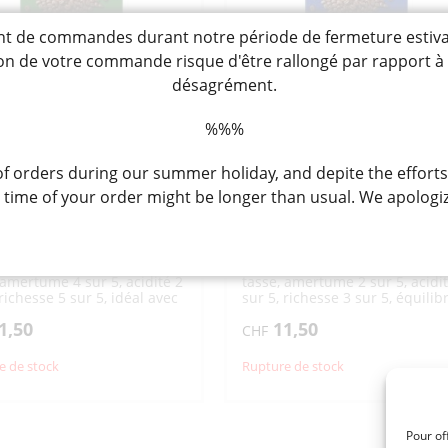
TONYU ET BOISSONS
KONJAC
BISCUI
SAUCES 
SAUCES AVEC MISO
SACHETS DIVERS
DIVERS SACS/CABAS
SUPPORT
AU SOJA
PASSOIRES / LOUCHES
PIERRES À AIGUISER /AIGUISOIRS
FARINES 
USAGES
SAUCES P
/ÉCUMOIRES
de commandes durant notre période de fermeture estivale, 
CHILI / K
DIVERS 
SACS COURSES
SACS ENFANTS
DIVERS USTENSILES
DIVERS MOULES / EMPORTE-
VERMICELLES
DIVERS KONJAC
OTSUMA
JETABLES
tion de votre commande risque d'être rallongé par rapport 
DE CUISINE
PIÈCES
BONBONS / CHEWING GUM
DESSER
CHIPS
SACS
SACS ISOTHERMES
désagrément.
DIVERS PAPIERS /
PIQUES / BROCHETTES
TISSU/FUROSHIKI
CELLOPHANE
BOÎTES / BACS
EPONGE / BROSSE CUISINE
BONBONS
BONBONS AVEC JOUETS
DESSERT
%%%
/SUPPORTS DIVERS
INSTANT
VIANDE / OEUFS
POISSO
CHEWING GUM
ACCESSOIRES THÉ
DIVERS POUR CUISINE
GLACES
. COFFEE FUKAI KOKU
SHOK. COFFEE MAROYAK
 orders during our summer holiday, and depite the efforts
PLANCHES À
PÂTES DE 
IAL BLEND 16P « UCC »
MILD BLEND 16P « UCC »
DÉCOUPER
FOURRÉE
ime of your order might be longer than usual. We apologiz
VIANDE
ŒUFS
BONITE E
112G
SÉCHÉS
METS PRÊTS
PÂTES
DIVERS D
琲 ﾜﾝﾄﾞﾘｯﾌﾟｺｰﾋｰ深いｺｸのｽ
職人の珈琲 ﾜﾝﾄﾞﾘｯﾌﾟｺｰﾋｰまろ
GARNITU
PÂTE DE 
ﾞﾚﾝﾄﾞ 16P
のﾏｲﾙﾄﾞﾌﾞﾚﾝﾄﾞ 16P
GELÉES 
DIVERSES
iltre en sachet pour une
Café filtre en sachet pour une
RAVIOLIS GYOZA-
METS À FRIRE
PÂTES CA
SHUMAI
 amertume 4 sur 5, acidité 2
tasse, amertume 2 sur 5, acidi
 richesse 5 sur 5, idéal avec
sur 5, richesse 3 sur 5, équilibr
AUTRES METS À
RÉCHAUFFER
idéal pour à boire noir
1,50
11,50
CHF
e de stock
Rupture de stock
Pour of