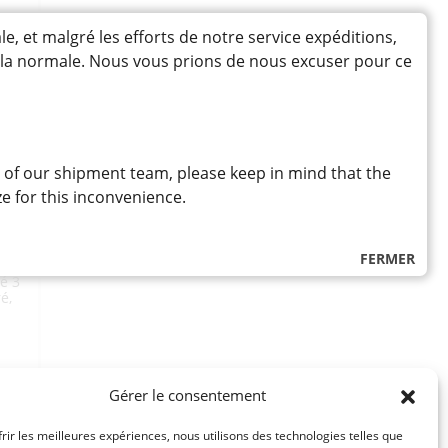
TS SALÉS / SNACKS
DOUCES
DIVERS AUTRES SAUCES
 ENCENS
ENCENS
ET FÉCULES
PANURES ET GARNITURES
IMENTÉES /
et malgré les efforts de notre service expéditions,
IMUCHI
EN POUDRE
MI
SENBEI
à la normale. Nous vous prions de nous excuser pour ce
TS / GARNITURES / PAIN
S
GÂTEAUX
ANÉS
N / FRUITS DE MER
HARICOTS SUCRÉS
A
 of our shipment team, please keep in mind that the
RIZ
SUCRE ET SIROP
S
e for this inconvenience.
T POISSONS
POISSONS ASSAISONNÉS
ESSERTS /
PAINS
やか味
RES
POISSON
SUCRÉES
FERMER
RRÉES
PÂTES RONDES
té 3
é,
Gérer le consentement
frir les meilleures expériences, nous utilisons des technologies telles que