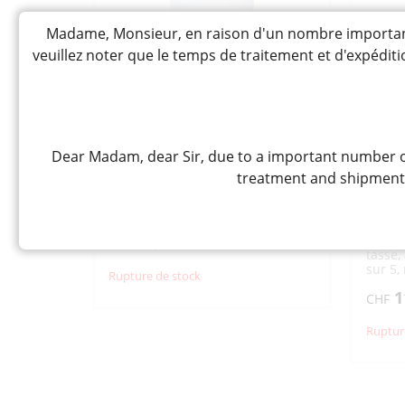
TOFU / SOJA
DIVERS NOUILLES
DIVERS SOUPES
TROUSSES
LINGETTES JETABLES
ETUIS
SALON PASS
VERSEURS EN VERRE
SAVONS CORPS
BAINS
Madame, Monsieur, en raison d'un nombre important 
EDAMAME
INARI
veuillez noter que le temps de traitement et d'expédi
BISCUITS SUCRÉS / CHOCOLAT
NATTO
TOFU
TOFU FRIT /
DIVERS SOJA
ABURAAGE
STICKS
DIVERS BISCUITS SUCRÉS /
CHOCO
THÉ / CAFÉ
SNACK DIVERS POUR
FUJI MOUNTAIN « UCC »
SHOK
Dear Madam, dear Sir, due to a important number of
FÊTES
500G
SPEC
treatment and shipment t
DIVERS THÉS
GENMAICHA
112G
Café en grains audacieux et
FRUITS / LÉGUMES
HOUJICHA
MACCHA
intense. Saveurs profondes de
職人の珈
cacao, noix grillées et cassonade
THÉ VERT (À INFUSER)
THÉ VERT GYOKURO
ﾍﾟｼｬﾙﾌ
force 5 sur 5
SAKURACHA –
OOLONGCHA
14,50
Café f
LÉGUMES
LÉGUMES FRAIS
CHF
JASMINCHA
DÉSHYDRAT. /
tasse,
PRÉCUITS
KOUCHA (THÉ NOIR)
KONBUCHA (ALGUE)
sur 5,
Rupture de stock
LÉGUMINEUSES
TSUKEMONO / UMEBOSHI
du lait
MUGICHA –
SOBACHA – GOBOCHA
1
HATOMUGICHA
CHF
FRUITS FRAIS
GRAINES À CULTIVER
AUTRES INFUSIONS
THÉ ET TISANES SUCRÉS
CÉRÉALES / PLANTES
Ruptur
CAFÉ