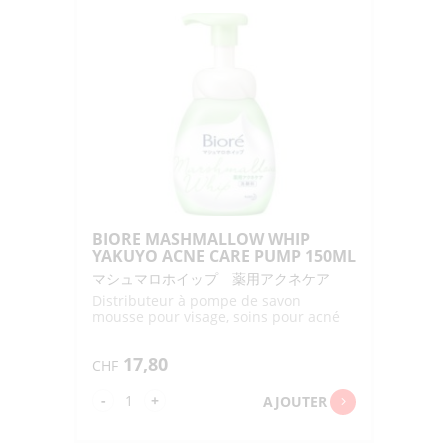
WHIP
PUMP
"KAO"
150ML
BIORE MASHMALLOW WHIP
YAKUYO ACNE CARE PUMP 150ML
マシュマロホイップ 薬用アクネケア
Distributeur à pompe de savon
mousse pour visage, soins pour acné
17,80
CHF
quantité
-
+
AJOUTER
de
BIORE