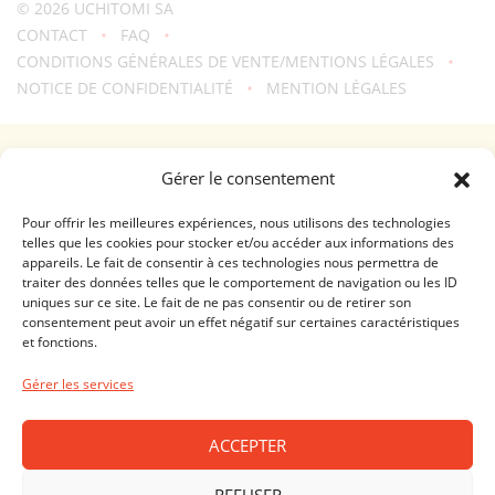
© 2026
UCHITOMI SA
CONTACT
FAQ
CONDITIONS GÉNÉRALES DE VENTE/MENTIONS LÉGALES
NOTICE DE CONFIDENTIALITÉ
MENTION LÉGALES
Une création
troisdeuxun.ch
GENÈVE - RIVE DROITE (FERRIER)
Gérer le consentement
Horaires d'ouverture
Lundi - Vendredi: 9:00-18:30 / Samedi: 9:00-17:00
Pour offrir les meilleures expériences, nous utilisons des technologies
telles que les cookies pour stocker et/ou accéder aux informations des
appareils. Le fait de consentir à ces technologies nous permettra de
GENÈVE - RIVE GAUCHE (RHÔNE)
traiter des données telles que le comportement de navigation ou les ID
uniques sur ce site. Le fait de ne pas consentir ou de retirer son
Horaires d'ouverture
consentement peut avoir un effet négatif sur certaines caractéristiques
Lundi - Vendredi: 10:00-19:00 / Samedi: 10:00-18:00
et fonctions.
LAUSANNE - CENTRE VILLE
Gérer les services
Horaires d'ouverture
Lundi - Vendredi: 10:00-19:00 / Samedi: 09:00-18:00
ACCEPTER
PRILLY - MALLEY
REFUSER