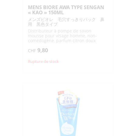
MENS BIORE AWA TYPE SENGAN
« KAO » 150ML
メンズビオレ 毛穴すっきりパック 鼻
用 黒色タイプ
Distributeur à pompe de savon
mousse pour visage homme, non-
comédogène, parfum citron doux
9,80
CHF
Rupture de stock