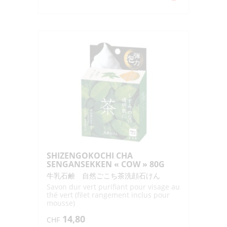
de
SAKEKASU
FOAM
SOAP
"OZEKI"
80G
SHIZENGOKOCHI CHA
SENGANSEKKEN « COW » 80G
牛乳石鹸 自然ごこち茶洗顔石けん
Savon dur vert purifiant pour visage au
thé vert (filet rangement inclus pour
mousse)
14,80
CHF