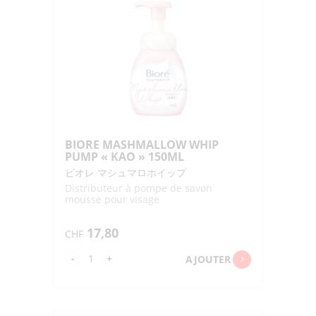
BIORE MASHMALLOW WHIP
PUMP « KAO » 150ML
ビオレ マシュマロホイップ
Distributeur à pompe de savon
mousse pour visage
17,80
CHF
quantité
-
+
AJOUTER
de
BIORE
MASHMALLOW