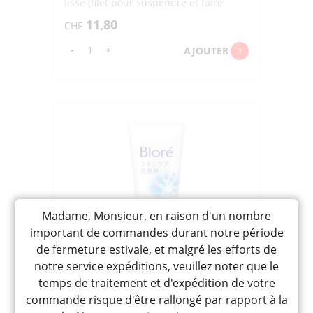
lisse (filet pour suspendre et faire
mousser le savon inclus)
11,80
CHF
quantité
-
+
AJOUTER
de
SHIZENGOKOCHI
OKINAWA
KAIDEI
SENGANSEKKEN
"COW"
80G
Madame, Monsieur, en raison d'un nombre
important de commandes durant notre période
de fermeture estivale, et malgré les efforts de
notre service expéditions, veuillez noter que le
BIORE SKINCARE SENGAN
temps de traitement et d'expédition de votre
MOISTURE « KAO » 130G
commande risque d'être rallongé par rapport à la
ビオレ スキンケア洗顔料 モイスチャー