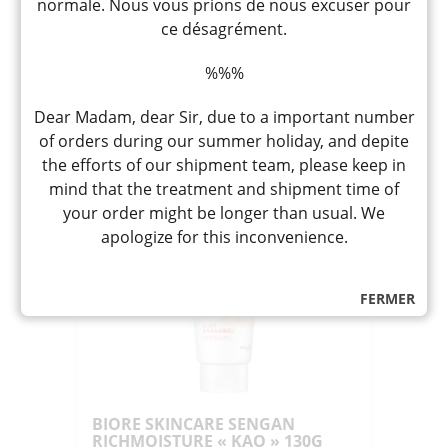
normale. Nous vous prions de nous excuser pour
Crème nettoyante hydratante tous type
de peau
ce désagrément.
11,80
CHF
%%%
Rupture de stock
Dear Madam, dear Sir, due to a important number
of orders during our summer holiday, and depite
the efforts of our shipment team, please keep in
mind that the treatment and shipment time of
your order might be longer than usual. We
apologize for this inconvenience.
FERMER
BIORE SKINCARE SENGAN
RICHMOISTURE « KAO » 130G