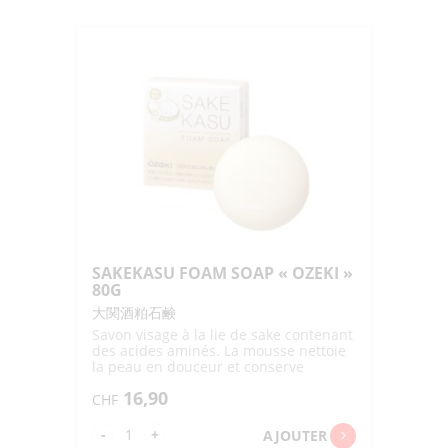
MASHMALLOW
WHIP
YAKUYO
ACNE
CARE
PUMP
150ML
SAKEKASU FOAM SOAP « OZEKI »
80G
大関酒粕石鹸
Savon visage à la lie de sake contenant
des acides aminés. La mousse nettoie
la peau en douceur et conserve
l'hydratation
16,90
CHF
quantité
-
+
AJOUTER