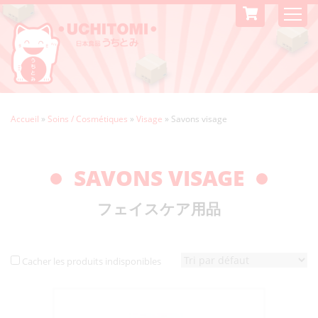
Accueil
»
Soins / Cosmétiques
»
Visage
»
Savons visage
SAVONS VISAGE
フェイスケア用品
Cacher les produits indisponibles