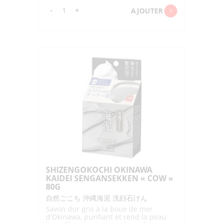
quantité
-
+
AJOUTER
de
SHIZENGOKOCHI
CHA
SENGANSEKKEN
"COW"
80G
SHIZENGOKOCHI OKINAWA
KAIDEI SENGANSEKKEN « COW »
80G
自然ごこち 沖縄海泥 洗顔石けん
Savon dur gris à la boue de mer
d'Okinawa, purifiant et rend la peau