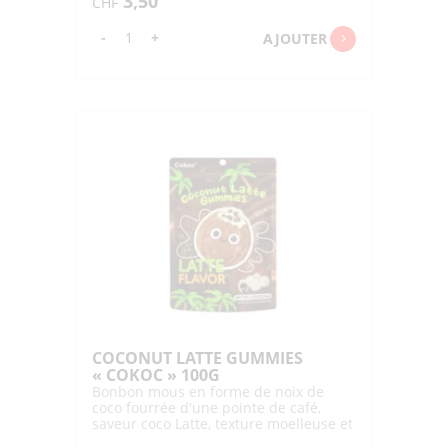
3,50
CHF
quantité
-
+
AJOUTER
de
CANDEMINA
GUMMY
SUPER
BEST
"KANRO"
72G
COCONUT LATTE GUMMIES
« COKOC » 100G
Bonbon mous en forme de noix de
coco fourrée d'une pointe de café,
saveur coco Latte, texture moelleuse et
fondante