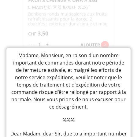
FRUITS CHANGE « UHA » 33G
E-MAのど飴 容器 ｶﾗﾌﾙﾌﾙｰﾂﾁｪﾝｼﾞ
Bonbons ronds multicolores aux fruits
rafraîchissants pour la gorge, 2
couches : extérieur dur acidulé et mou
au milieu, goût aléatoire
3,50
CHF
quantité
-
+
AJOUTER
de
Madame, Monsieur, en raison d'un nombre
E-
important de commandes durant notre période
MA
de fermeture estivale, et malgré les efforts de
NODOAME
notre service expéditions, veuillez noter que le
COLORFUL
temps de traitement et d'expédition de votre
FRUITS
commande risque d'être rallongé par rapport à la
CHANGE
normale. Nous vous prions de nous excuser pour
"UHA"
ce désagrément.
33G
%%%
Dear Madam, dear Sir, due to a important number