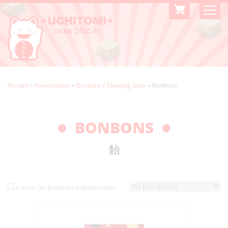
Accueil
»
Alimentation
»
Bonbons / Chewing Gum
»
Bonbons
BONBONS
飴
Cacher les produits indisponibles