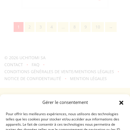
de
FRUTIA
FRUIT
GUMMY
1
2
3
4
…
8
9
10
→
ASSORT
"KASUGAI"
102G
© 2026
UCHITOMI SA
CONTACT
FAQ
CONDITIONS GÉNÉRALES DE VENTE/MENTIONS LÉGALES
NOTICE DE CONFIDENTIALITÉ
MENTION LÉGALES
Une création
troisdeuxun.ch
GENÈVE - RIVE DROITE (FERRIER)
Gérer le consentement
Horaires d'ouverture
Lundi - Vendredi: 9:00-18:30 / Samedi: 9:00-17:00
Pour offrir les meilleures expériences, nous utilisons des technologies
telles que les cookies pour stocker et/ou accéder aux informations des
appareils. Le fait de consentir à ces technologies nous permettra de
GENÈVE - RIVE GAUCHE (RHÔNE)
traiter des données telles que le comportement de navigation ou les ID