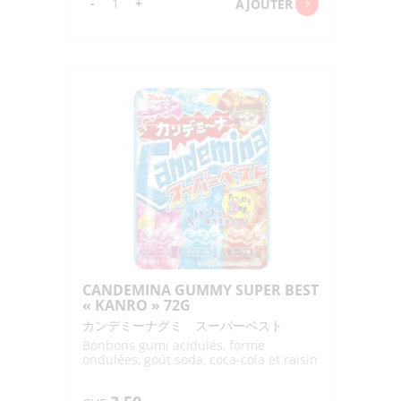
quantité
-
+
AJOUTER
de
BEKKO
AME
DOBUTSU
UJIMATCHA
"YASHU
TAKAMURA"
50G
CANDEMINA GUMMY SUPER BEST
« KANRO » 72G
カンデミーナグミ スーパーベスト
Bonbons gumi acidulés, forme
ondulées, goût soda, coca-cola et raisin