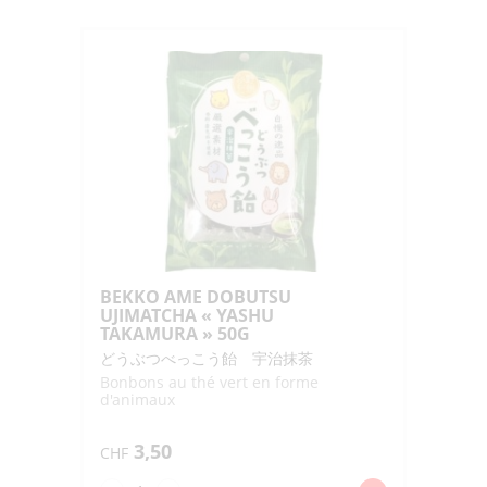
AME
18P
"FUJINISHIKI"
36G
BEKKO AME DOBUTSU
UJIMATCHA « YASHU
TAKAMURA » 50G
どうぶつべっこう飴 宇治抹茶
Bonbons au thé vert en forme
d'animaux
3,50
CHF