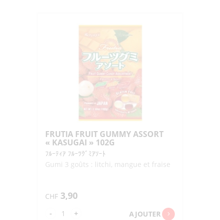
GUMMI
SODA
"BOURBON"
50G
FRUTIA FRUIT GUMMY ASSORT
« KASUGAI » 102G
ﾌﾙｰﾃｨｱ ﾌﾙｰﾂｸﾞﾐｱｿｰﾄ
Gumi 3 goûts : litchi, mangue et fraise
3,90
CHF
quantité
-
+
AJOUTER