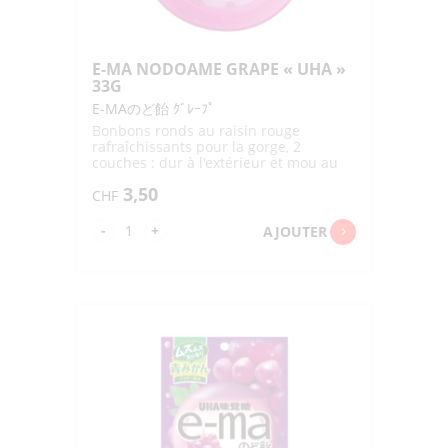
E-MA NODOAME GRAPE « UHA »
33G
E-MAのど飴 ｸﾞﾚｰﾌﾟ
Bonbons ronds au raisin rouge
rafraîchissants pour la gorge, 2
couches : dur à l'extérieur et mou au
milieu
3,50
CHF
quantité
-
+
AJOUTER
de
E-
MA
NODOAME
GRAPE
"UHA"
33G