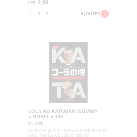
2,80
CHF
quantité
-
+
AJOUTER
de
COCONUT
LATTE
GUMMIES
"COKOC"
100G
COLA NO KATAMARI GUMMY
« NOBEL » 30G
ｺｰﾗの塊
Bonbons gummi, texture extra dure et
goût intense de cola artisanal