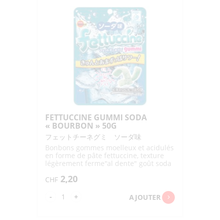
ITALIAN
LEMON
"BOURBON"
50G
FETTUCCINE GUMMI SODA
« BOURBON » 50G
フェットチーネグミ ソーダ味
Bonbons gommes moelleux et acidulés
en forme de pâte fettuccine, texture
légèrement ferme"al dente" goût soda
2,20
CHF
quantité
-
+
AJOUTER
de
FETTUCCINE