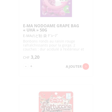
E-MA NODOAME GRAPE BAG
« UHA » 50G
E-MAのど飴 袋 ｸﾞﾚｰﾌﾟ
Bonbons ronds au raisin rouge
rafraîchissants pour la gorge, 2
couches : dur acidulé à l'extérieur et
mou au milieu
3,20
CHF
quantité
-
+
AJOUTER
de
E-
MA
NODOAME
GRAPE
BAG
"UHA"