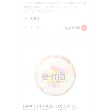
Petits bonbons carrés aux fruits : raisin
rouge, orange, fraise, raisin blanc,
soda, pêche, citron
3,50
CHF
quantité
-
+
AJOUTER
de
CUBY
ROP
CANDY
"BOURBON"
100G
E-MA NODOAME COLORFUL