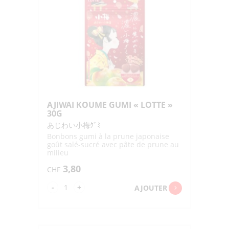
AJIWAI KOUME GUMI « LOTTE »
30G
あじわい小梅ｸﾞﾐ
Bonbons gumi à la prune japonaise
goût salé-sucré avec pâte de prune au
milieu
3,80
CHF
quantité
-
+
AJOUTER
de
AJIWAI
KOUME