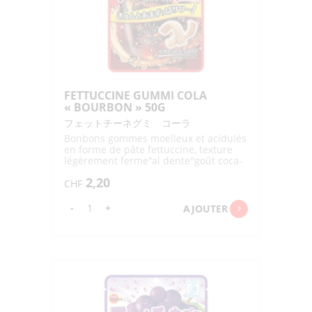
50G
FETTUCCINE GUMMI COLA
« BOURBON » 50G
フェットチーネグミ コーラ
Bonbons gommes moelleux et acidulés
en forme de pâte fettuccine, texture
légèrement ferme"al dente"goût coca-
cola
2,20
CHF
quantité
-
+
AJOUTER
de
FETTUCCINE
GUMMI
COLA
"BOURBON"
50G