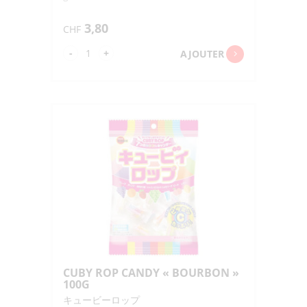
3,80
CHF
quantité
-
+
AJOUTER
de
COLA
NO
KATAMARI
GUMMY
"NOBEL"
30G
CUBY ROP CANDY « BOURBON »
100G
キュービーロップ