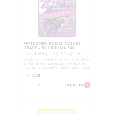
FETTUCCINE GUMMI ITALIAN
GRAPE « BOURBON » 50G
フェットチーネ イタリアングレープ
Bonbons gommes moelleux et acidulés
en forme de pâte fettuccine, texture
légèrement ferme"al dente" goût raisin
rouge
2,20
CHF
quantité
-
+
AJOUTER
de
FETTUCCINE
GUMMI
ITALIAN