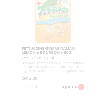
GRAPE
"BOURBON"
50G
FETTUCCINE GUMMI ITALIAN
LEMON « BOURBON » 50G
ﾌｪｯﾄﾁｰﾈｸﾞﾐｲﾀﾘｱﾝﾚﾓﾝ味
Bonbons gommes moelleux et acidulés
en forme de pâte fettuccine, texture
légèrement ferme"al dente" goût citron
italien
2,20
CHF
quantité
-
+
AJOUTER
de
FETTUCCINE
GUMMI