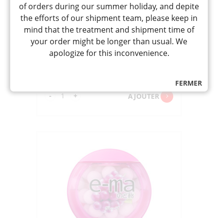
of orders during our summer holiday, and depite
E-MA NODOAME COLORFUL
FRUITS CHANGE BAG « UHA »
the efforts of our shipment team, please keep in
50G
mind that the treatment and shipment time of
E-MAのど飴 袋 ｶﾗﾌﾙﾌﾙｰﾂﾁｪﾝｼﾞ
your order might be longer than usual. We
Bonbons ronds multicolores aux fruits
apologize for this inconvenience.
rafraîchissants pour la gorge, 2
couches : ext. dur acidulé et mou au
milieu, goût aléatoire
3,20
CHF
FERMER
quantité
-
+
AJOUTER
de
E-
MA
NODOAME
COLORFUL
FRUITS
CHANGE
BAG
"UHA"
50G