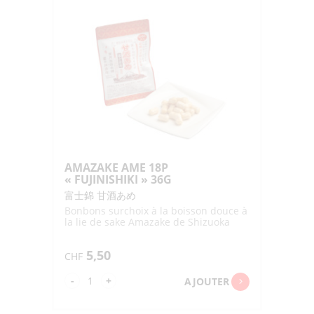
GUMI
"LOTTE"
30G
AMAZAKE AME 18P
« FUJINISHIKI » 36G
富士錦 甘酒あめ
Bonbons surchoix à la boisson douce à
la lie de sake Amazake de Shizuoka
5,50
CHF
quantité
-
+
AJOUTER
de
AMAZAKE