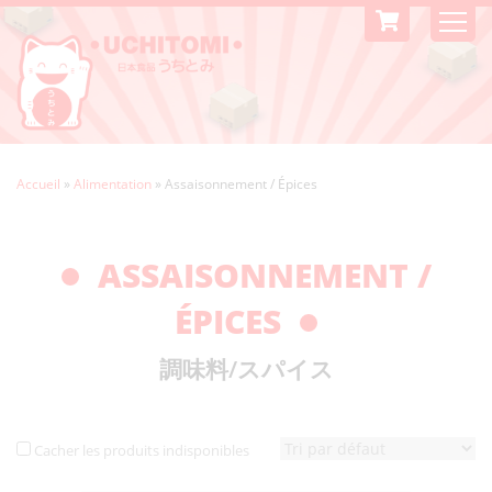
Accueil
»
Alimentation
»
Assaisonnement / Épices
ASSAISONNEMENT /
ÉPICES
調味料/スパイス
Cacher les produits indisponibles