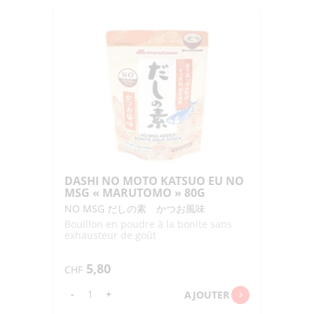
NO
MOTO
8P
"SHIMAYA"
40G
DASHI NO MOTO KATSUO EU NO
MSG « MARUTOMO » 80G
NO MSG だしの素 かつお風味
Bouillon en poudre à la bonite sans
exhausteur de goût
5,80
CHF
quantité
-
+
AJOUTER
de