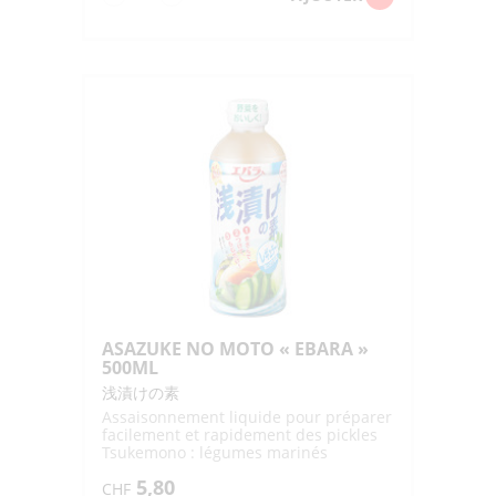
de
AJI
NO
MOTO
S
"AJINOMOTO"
1KG
ASAZUKE NO MOTO « EBARA »
500ML
浅漬けの素
Assaisonnement liquide pour préparer
facilement et rapidement des pickles
Tsukemono : légumes marinés
croquants
5,80
CHF