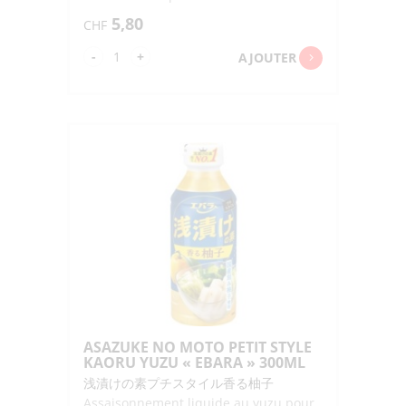
5,80
CHF
quantité
-
+
AJOUTER
de
ASAZUKE
NO
MOTO
KONBUDASHI
"EBARA"
500ML
ASAZUKE NO MOTO PETIT STYLE
KAORU YUZU « EBARA » 300ML
浅漬けの素プチスタイル香る柚子
Assaisonnement liquide au yuzu pour