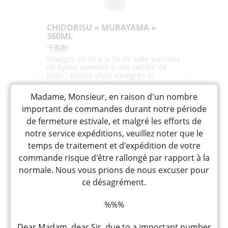
CHIDORISU « MURAYAMA »
360ML
千鳥酢
Vinaigre de riz à la lie de sake surchoix
de Kyoto, convient à une variété de
plats : sushis, plats vinaigrés et
vinaigrettes
12,50
CHF
Madame, Monsieur, en raison d'un nombre
important de commandes durant notre période
quantité
-
+
AJOUTER
de fermeture estivale, et malgré les efforts de
de
notre service expéditions, veuillez noter que le
CHIDORISU
temps de traitement et d'expédition de votre
"MURAYAMA"
commande risque d'être rallongé par rapport à la
360ML
normale. Nous vous prions de nous excuser pour
ce désagrément.
%%%
Dear Madam, dear Sir, due to a important number