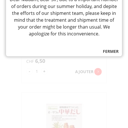
of orders during our summer holiday, and depite
the efforts of our shipment team, please keep in
mind that the treatment and shipment time of
CHUKA CRISPY CHICKEN
your order might be longer than usual. We
SEASONING « YOUKI » 140G
apologize for this inconvenience.
中華クリスピーチキンシーズニング
Assaisonnement épicé et croustillant à
la chinoise, à saupoudrer directement
FERMER
sur poulet frit, salade, pizza et divers
mets
6,50
CHF
quantité
-
+
AJOUTER
de
CHUKA
CRISPY
CHICKEN
SEASONING
"YOUKI"
140G