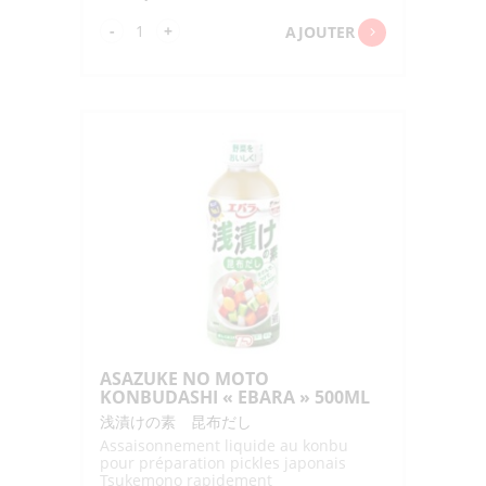
quantité
-
+
AJOUTER
de
ASAZUKE
NO
MOTO
"EBARA"
500ML
ASAZUKE NO MOTO
KONBUDASHI « EBARA » 500ML
浅漬けの素 昆布だし
Assaisonnement liquide au konbu
pour préparation pickles japonais
Tsukemono rapidement