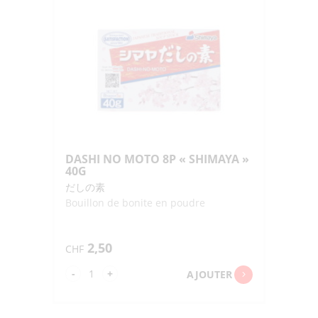
85G
DASHI NO MOTO 8P « SHIMAYA »
40G
だしの素
Bouillon de bonite en poudre
2,50
CHF
quantité
-
+
AJOUTER
de
DASHI