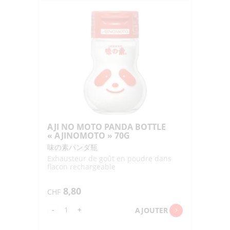
AJI NO MOTO PANDA BOTTLE
« AJINOMOTO » 70G
味の素パンダ瓶
Exhausteur de goût en poudre dans
flacon rechargeable
8,80
CHF
quantité
-
+
AJOUTER
de