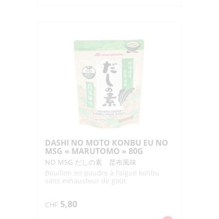
DASHI
NO
MOTO
KATSUO
EU
NO
MSG
"MARUTOMO"
80G
DASHI NO MOTO KONBU EU NO
MSG « MARUTOMO » 80G
NO MSG だしの素 昆布風味
Bouillon en poudre à l'algue konbu
sans exhausteur de goût
5,80
CHF