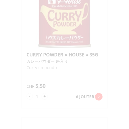
CURRY POWDER « HOUSE » 35G
カレーパウダー 缶入り
Curry en poudre
5,50
CHF
quantité
-
+
AJOUTER
de
CURRY
POWDER
"HOUSE"