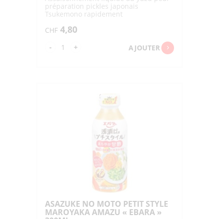
préparation pickles japonais
Tsukemono rapidement
4,80
CHF
quantité
-
+
AJOUTER
de
ASAZUKE
NO
MOTO
PETIT
STYLE
KAORU
YUZU
"EBARA"
300ML
ASAZUKE NO MOTO PETIT STYLE
MAROYAKA AMAZU « EBARA »