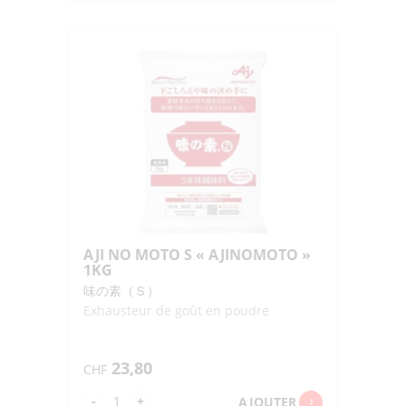
AJI
NO
MOTO
PANDA
BOTTLE
"AJINOMOTO"
70G
AJI NO MOTO S « AJINOMOTO »
1KG
味の素（Ｓ）
Exhausteur de goût en poudre
23,80
CHF
quantité
-
+
AJOUTER