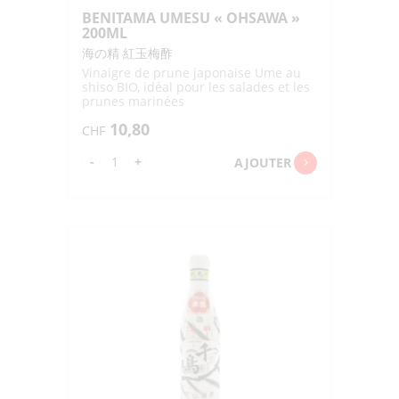
BENITAMA UMESU « OHSAWA »
200ML
海の精 紅玉梅酢
Vinaigre de prune japonaise Ume au
shiso BIO, idéal pour les salades et les
prunes marinées
10,80
CHF
quantité
-
+
AJOUTER
de
BENITAMA
UMESU
"OHSAWA"
200ML