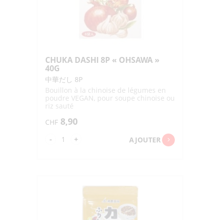
CHUKA DASHI 8P « OHSAWA »
40G
中華だし 8P
Bouillon à la chinoise de légumes en
poudre VEGAN, pour soupe chinoise ou
riz sauté
8,90
CHF
quantité
-
+
AJOUTER
de
CHUKA
DASHI
8P
"OHSAWA"
40G