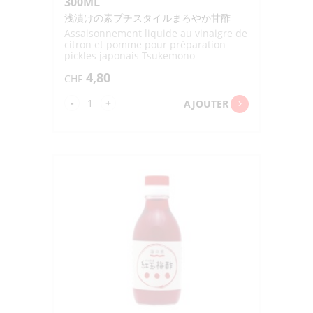
300ML
浅漬けの素プチスタイルまろやか甘酢
Assaisonnement liquide au vinaigre de
citron et pomme pour préparation
pickles japonais Tsukemono
rapidement
4,80
CHF
quantité
-
+
AJOUTER
de
ASAZUKE
NO
MOTO
PETIT
STYLE
MAROYAKA
AMAZU
"EBARA"
300ML