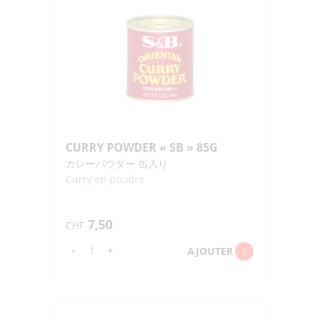
35G
CURRY POWDER « SB » 85G
カレーパウダー 缶入り
Curry en poudre
7,50
CHF
quantité
-
+
AJOUTER
de
CURRY
POWDER
"SB"