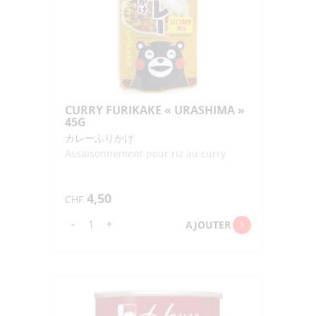
CURRY FURIKAKE « URASHIMA »
45G
カレーふりかけ
Assaisonnement pour riz au curry
4,50
CHF
quantité
-
+
AJOUTER
de
CURRY
FURIKAKE
"URASHIMA"
45G