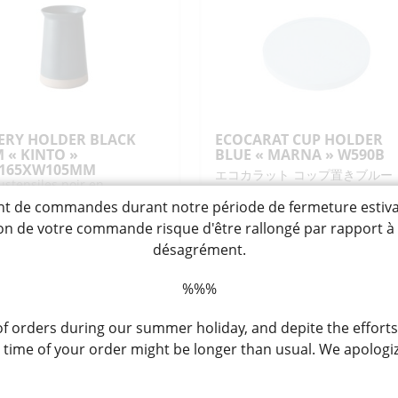
ARIO"
5X18G
-
-
ERY HOLDER BLACK
ECOCARAT CUP HOLDER
 « KINTO »
BLUE « MARNA » W590B
H165XW105MM
エコカラット コップ置きブルー
ustensiles noir en
Sous-tasse bleue en céramiqu
ique
de commandes durant notre période de fermeture estivale, 
qui absorbe rapidement
l'humidité, idéal pour sécher
tion de votre commande risque d'être rallongé par rapport 
rapidement les verres, thermo
9,00
désagrément.
16,90
etc.
CHF
e de stock
Rupture de stock
%%%
 orders during our summer holiday, and depite the efforts
ime of your order might be longer than usual. We apologiz