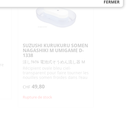
FERMER
SUZUSHI KURUKURU SOMEN
NAGASHIKI M UMIGAME D-
1338
涼しｸﾙｸﾙ 電池式そうめん流し器 M
re
Récipient ovale bleu ciel-
transparent pour faire tourner les
nouilles somen froides dans l'eau
avec compartiment pour
49,80
garnitures
CHF
Rupture de stock