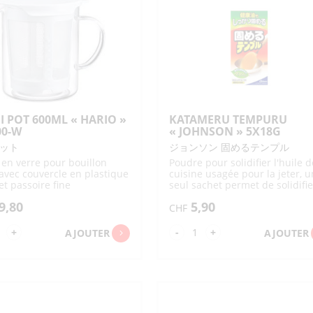
TONYU ET BOISSONS
KONJAC
BISCUI
SAUCES 
SAUCES AVEC MISO
SACHETS DIVERS
DIVERS SACS/CABAS
SUPPORT
AU SOJA
PASSOIRES / LOUCHES
PIERRES À AIGUISER /AIGUISOIRS
FARINES 
USAGES
SAUCES P
/ÉCUMOIRES
CHILI / K
DIVERS 
SACS COURSES
SACS ENFANTS
DIVERS USTENSILES
DIVERS MOULES / EMPORTE-
VERMICELLES
DIVERS KONJAC
OTSUMA
JETABLES
DE CUISINE
PIÈCES
BONBONS / CHEWING GUM
DESSER
CHIPS
SACS
SACS ISOTHERMES
DIVERS PAPIERS /
PIQUES / BROCHETTES
TISSU/FUROSHIKI
CELLOPHANE
BOÎTES / BACS
EPONGE / BROSSE CUISINE
BONBONS
BONBONS AVEC JOUETS
DESSERT
/SUPPORTS DIVERS
INSTANT
VIANDE / OEUFS
POISSO
CHEWING GUM
ACCESSOIRES THÉ
DIVERS POUR CUISINE
GLACES
I POT 600ML « HARIO »
KATAMERU TEMPURU
PLANCHES À
PÂTES DE 
00-W
« JOHNSON » 5X18G
DÉCOUPER
FOURRÉE
VIANDE
ŒUFS
BONITE E
SÉCHÉS
ット
ジョンソン 固めるテンプル
METS PRÊTS
PÂTES
DIVERS D
GARNITU
PÂTE DE 
 en verre pour bouillon
Poudre pour solidifier l'huile d
avec couvercle en plastique
cuisine usagée pour la jeter, u
GELÉES 
DIVERSES
et passoire fine
seul sachet permet de solidifie
RAVIOLIS GYOZA-
METS À FRIRE
PÂTES CA
SHUMAI
600g d'huile et facilite le
9,80
5,90
nettoyage
CHF
AUTRES METS À
RÉCHAUFFER
ntité
quantité
+
-
+
AJOUTER
AJOUTER
de
SHI
KATAMERU
T
TEMPURU
0ML
"JOHNSON"