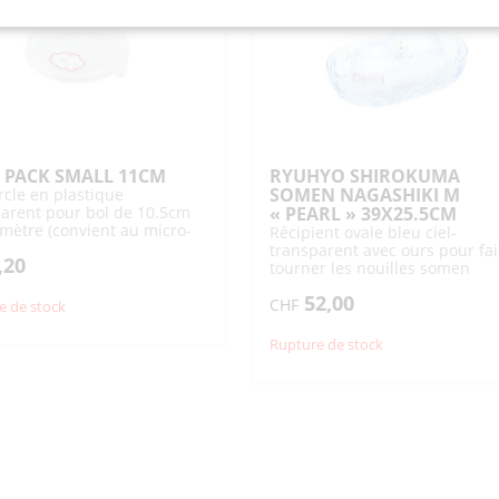
I PACK SMALL 11CM
RYUHYO SHIROKUMA
SOMEN NAGASHIKI M
cle en plastique
arent pour bol de 10.5cm
« PEARL » 39X25.5CM
mètre (convient au micro-
Récipient ovale bleu ciel-
t lave-vaisselle)
transparent avec ours pour fai
,20
tourner les nouilles somen
froides dans l'eau avec
52,00
compartiment garnitures
CHF
e de stock
Rupture de stock