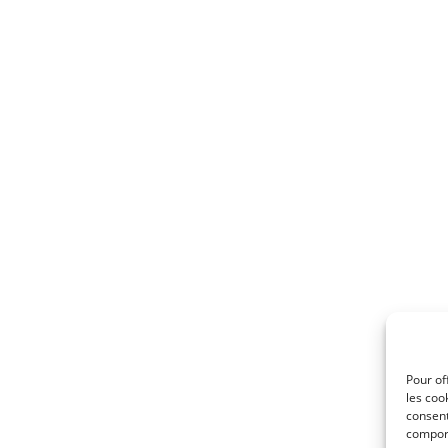
Pour of
les coo
consent
comport