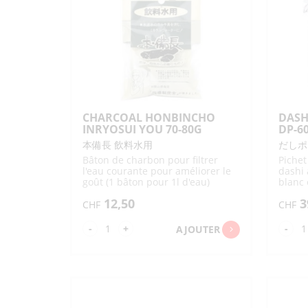
TOFU / SOJA
DIVERS NOUILLES
DIVERS SOUPES
TROUSSES
LINGETTES JETABLES
ETUIS
SALON PASS
VERSEURS EN VERRE
SAVONS CORPS
BAINS
EDAMAME
INARI
BISCUITS SUCRÉS / CHOCOLAT
NATTO
TOFU
TOFU FRIT /
DIVERS SOJA
ABURAAGE
STICKS
DIVERS BISCUITS SUCRÉS /
CHOCO
THÉ / CAFÉ
SNACK DIVERS POUR
CHARCOAL HONBINCHO
DASH
FÊTES
INRYOSUI YOU 70-80G
DP-6
DIVERS THÉS
GENMAICHA
本備長 飲料水用
だしポ
FRUITS / LÉGUMES
HOUJICHA
MACCHA
Bâton de charbon pour filtrer
Pichet
THÉ VERT (À INFUSER)
THÉ VERT GYOKURO
l'eau courante pour améliorer le
dashi 
SAKURACHA –
OOLONGCHA
goût (1 bâton pour 1l d'eau)
blanc 
LÉGUMES
LÉGUMES FRAIS
JASMINCHA
DÉSHYDRAT. /
PRÉCUITS
12,50
3
KOUCHA (THÉ NOIR)
KONBUCHA (ALGUE)
CHF
CHF
LÉGUMINEUSES
TSUKEMONO / UMEBOSHI
MUGICHA –
SOBACHA – GOBOCHA
HATOMUGICHA
quantité
qua
-
+
-
AJOUTER
FRUITS FRAIS
GRAINES À CULTIVER
AUTRES INFUSIONS
THÉ ET TISANES SUCRÉS
de
de
CÉRÉALES / PLANTES
CHARCOAL
DA
CAFÉ
HONBINCHO
PO
INRYOSUI
60