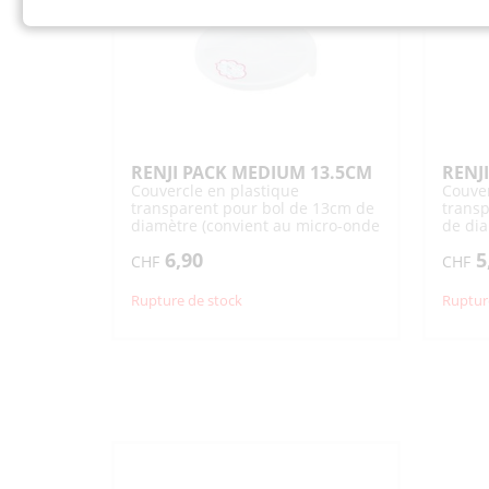
RENJI PACK MEDIUM 13.5CM
RENJ
Couvercle en plastique
Couver
transparent pour bol de 13cm de
transp
diamètre (convient au micro-onde
de dia
et lave-vaisselle)
onde e
6,90
5
CHF
CHF
Rupture de stock
Ruptur