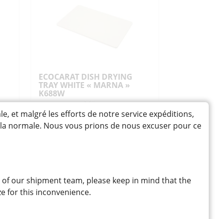
ECOCARAT DISH DRYING
TRAY WHITE « MARNA »
K688W
エコカラット 水切りトレー
e
et malgré les efforts de notre service expéditions,
Plateau en céramique qui
absorbe rapidement l'humidité,
à la normale. Nous vous prions de nous excuser pour ce
s,
idéal pour sécher rapidement la
vaisselle
49,80
CHF
Rupture de stock
 of our shipment team, please keep in mind that the
e for this inconvenience.