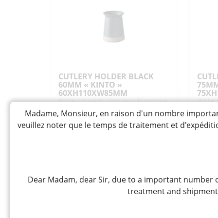
YOU
"H
70-
DP
80G
600
W
CUTLERY HOLDER BLACK
CUTL
60MM « KINTO »
75MM
60XH110XW85MM
75X
Porte-couverts noir en céramique
Porte-
céram
Madame, Monsieur, en raison d'un nombre important 
veuillez noter que le temps de traitement et d'expédi
42,00
6
CHF
CHF
Rupture de stock
Ruptur
Dear Madam, dear Sir, due to a important number of
treatment and shipment t