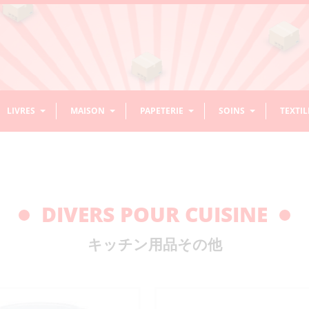
LIVRES
MAISON
PAPETERIE
SOINS
TEXTIL
ASSAISONNEMENT / ÉPICES
BOISSONS NON ALCOOLISÉES
CHEVEUX
BOLS
RIZ
ACCESS
DÉCOR
CALLI
DENTS
COUVE
ACCESSOIRES ENFANTS/BÉBÉS
LIVRES DE CUISINE
PRODUITS D’ENTRETIEN/NETTOYAGE
ORIGAMI
HABITS
NOREN
ASSAISONNEMENT RIZ
AMAZAKE SANS
DIVERS ACCESSOIRES
TONSUI
CONDIMENTS EN PÂTE
CAFÉ PRÊT
GEL/WAX/LAQUE
CHAWAN MUSHI
MOCHI
CONTEN
DÉCORAT
ENCRE
ACCESSO
BAGUETT
DIVERS POUR CUISINE
ALCOOL
CHEVEUX
SUSPEN
CURRY / RAGOÛT
SAKE
SAUCE
THÉ
DASHI ET BOUILLONS
BOL À NOUILLES
ÉPICES
BOL À RIZ
RIZ CUIT
HANDAI
PINCEAU
BROSSES
DIVERS 
BOISSONS
APRÈS-
JUS LÉGUMES/FRUITS
SHAMPOING
DIVERS CUISINE
IKEBANA
STYLOS – CRAYONS
VISAGE
PLATEA
EVENTA
ACCES
HUILE
BOL MISO
KÔJI
DIVERS BOLS
MÉLANGE 
MOULES 
ÉNERGISANTES
SHAMPOING/SOIN/MASQUE
CÉRÉALES
キッチン用品その他
DIVERS TEXTILES
SAKE / MIRIN
SAKEKASU (LIE DE SAKE)
SHAMOJI
RAMUNE
DIVERS SODAS
CONCENTRÉ
CRUCHON
SAUCES
SET À SAKE
SAUCE M
THÉIÈRES
GRILLAD
SÉSAME
VINAIGRE
MISO
FARINE
DIVERS BOISSONS
THÉ SUCRÉ
VERRES
TASSES 
BAGUETTES POUR
KENZAN
STYLOS / RECHARGE
BAUME LÈVRES
CHUKA SEIRO (PANIERS VAPEUR)
VASES
LINGETTES VISAGE
PLATEAU
EVENTAIL
DIVERS A
SUCRÉES SANS GAZ
SAUCES 
CUISINE
STYLOS
WASABI
AUTRES ASSAISONNEMENTS
SACS
ENCEN
SET À TH
SOIN VISAGE
MASQUE/PATCH
PLATS EN
BASE DE
THÉ ET TISANE NON
EAU
COUTEAUX
MANDOLINES / RÂPES
SUCRÉ
SAVONS VISAGE
SAUCES 
MISO CORÉENS
MISO JAPONAIS
FARINES
MORTIERS / PILONS
TSUKEMONOKI
ASSAISO