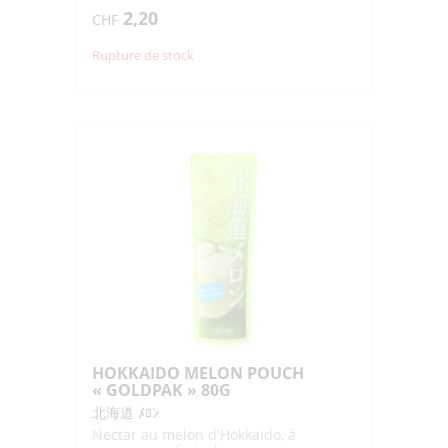
sorbet
2,20
CHF
Rupture de stock
HOKKAIDO MELON POUCH
« GOLDPAK » 80G
北海道 ﾒﾛﾝ
Nectar au melon d'Hokkaido, à