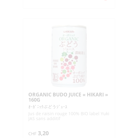
de
NATCHAN
RINGO
"SUNTORY"
425ML
ORGANIC BUDO JUICE « HIKARI »
160G
ｵｰｶﾞﾆｯｸぶどうｼﾞｭｰｽ
Jus de raisin rouge 100% BIO label Yuki
JAS sans additif
3,20
CHF