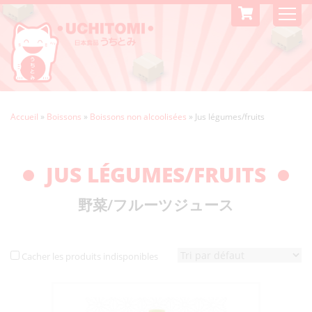
Accueil
»
Boissons
»
Boissons non alcoolisées
»
Jus légumes/fruits
JUS LÉGUMES/FRUITS
野菜/フルーツジュース
Cacher les produits indisponibles