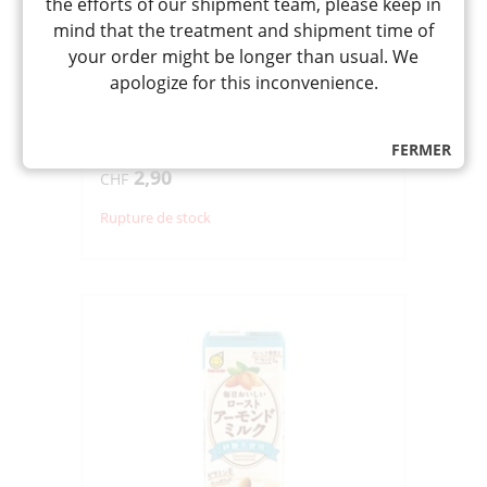
the efforts of our shipment team, please keep in
MAINICHI IPPAI NO AOJIRU
mind that the treatment and shipment time of
GREEN PURE WATER « ITOEN »
your order might be longer than usual. We
350G
apologize for this inconvenience.
ごくごく飲める 毎日1杯の青汁
Jus vert aux jeunes feuilles d'orge,
chou kale et thé vert, sans sucre, idéal
pour boire tous les jours, goût
FERMER
rafraîchissant et proche du thé
2,90
CHF
Rupture de stock