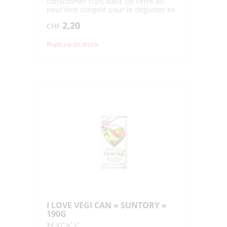
consommer frais dans un verre ou
peut être congelé pour le déguster en
sorbet
2,20
CHF
Rupture de stock
I LOVE VEGI CAN « SUNTORY »
190G
ｱｲ ﾗﾌﾞﾍﾞｼﾞ