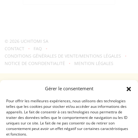
© 2026
UCHITOMI SA
CONTACT
FAQ
CONDITIONS GÉNÉRALES DE VENTE/MENTIONS LÉGALES
NOTICE DE CONFIDENTIALITÉ
MENTION LÉGALES
Une création
troisdeuxun.ch
GENÈVE - RIVE DROITE (FERRIER)
Gérer le consentement
Horaires d'ouverture
Lundi - Vendredi: 9:00-18:30 / Samedi: 9:00-17:00
Pour offrir les meilleures expériences, nous utilisons des technologies
telles que les cookies pour stocker et/ou accéder aux informations des
appareils. Le fait de consentir à ces technologies nous permettra de
GENÈVE - RIVE GAUCHE (RHÔNE)
traiter des données telles que le comportement de navigation ou les ID
uniques sur ce site. Le fait de ne pas consentir ou de retirer son
Horaires d'ouverture
consentement peut avoir un effet négatif sur certaines caractéristiques
Lundi - Vendredi: 10:00-19:00 / Samedi: 10:00-18:00
et fonctions.