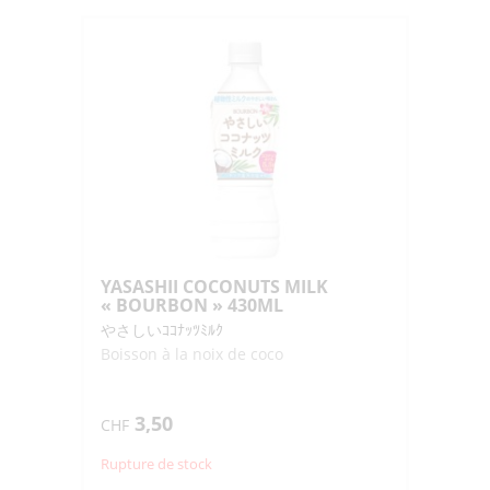
YASASHII COCONUTS MILK
« BOURBON » 430ML
やさしいｺｺﾅｯﾂﾐﾙｸ
Boisson à la noix de coco
3,50
CHF
Rupture de stock