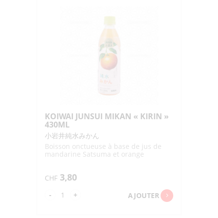
BUDO
"KIRIN"
430ML
KOIWAI JUNSUI MIKAN « KIRIN »
430ML
小岩井純水みかん
Boisson onctueuse à base de jus de
mandarine Satsuma et orange
3,80
CHF
quantité
-
+
AJOUTER
de
KOIWAI