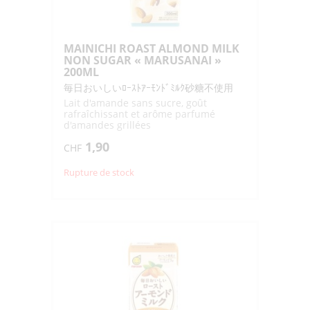
MAINICHI ROAST ALMOND MILK
NON SUGAR « MARUSANAI »
200ML
毎日おいしいﾛｰｽﾄｱｰﾓﾝﾄﾞﾐﾙｸ砂糖不使用
Lait d'amande sans sucre, goût
rafraîchissant et arôme parfumé
d'amandes grillées
1,90
CHF
Rupture de stock