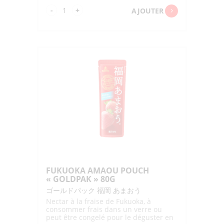
quantité
-
+
AJOUTER
de
ORGANIC
BUDO
JUICE
"HIKARI"
160G
FUKUOKA AMAOU POUCH
« GOLDPAK » 80G
ゴールドパック 福岡 あまおう
Nectar à la fraise de Fukuoka, à
consommer frais dans un verre ou
peut être congelé pour le déguster en