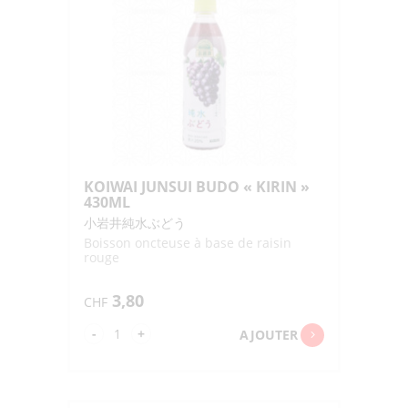
KOIWAI JUNSUI BUDO « KIRIN »
430ML
小岩井純水ぶどう
Boisson oncteuse à base de raisin
rouge
3,80
CHF
quantité
-
+
AJOUTER
de
KOIWAI
JUNSUI