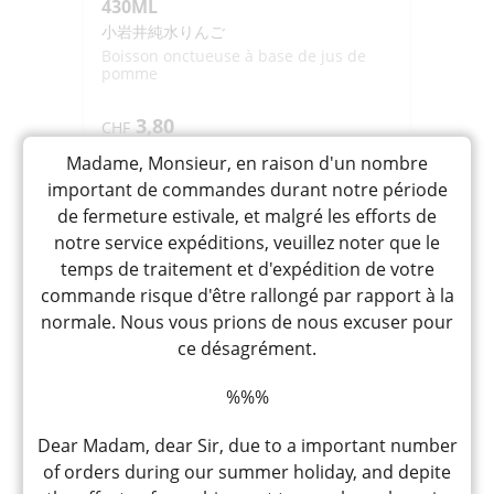
430ML
小岩井純水りんご
Boisson onctueuse à base de jus de
pomme
3,80
CHF
Madame, Monsieur, en raison d'un nombre
Rupture de stock
important de commandes durant notre période
de fermeture estivale, et malgré les efforts de
notre service expéditions, veuillez noter que le
temps de traitement et d'expédition de votre
commande risque d'être rallongé par rapport à la
normale. Nous vous prions de nous excuser pour
ce désagrément.
%%%
Dear Madam, dear Sir, due to a important number
of orders during our summer holiday, and depite