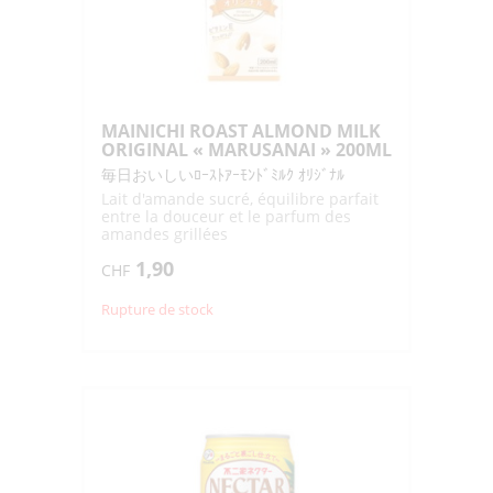
MAINICHI ROAST ALMOND MILK
ORIGINAL « MARUSANAI » 200ML
毎日おいしいﾛｰｽﾄｱｰﾓﾝﾄﾞﾐﾙｸ ｵﾘｼﾞﾅﾙ
Lait d'amande sucré, équilibre parfait
entre la douceur et le parfum des
amandes grillées
1,90
CHF
Rupture de stock