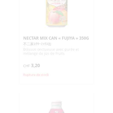
NECTAR MIX CAN « FUJIYA » 350G
不二家ﾈｸﾀｰﾐｯｸｽ缶
Boisson onctueuse avec purée et
mélange de jus de fruits
3,20
CHF
Rupture de stock