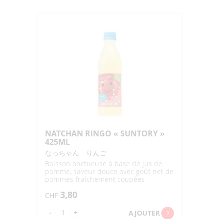
JUNSUI
MIKAN
"KIRIN"
430ML
NATCHAN RINGO « SUNTORY »
425ML
なっちゃん りんご
Boisson onctueuse à base de jus de
pomme, saveur douce avec goût net de
pommes fraîchement coupées
3,80
CHF
quantité
-
+
AJOUTER