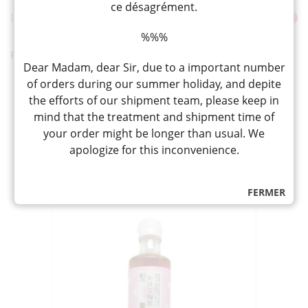
ce désagrément.
INDICATIONS DE CONSERVATION / D’UTILISATION
%%%
PRODUIT DU JAPON
Dear Madam, dear Sir, due to a important number
of orders during our summer holiday, and depite
the efforts of our shipment team, please keep in
mind that the treatment and shipment time of
PRODUITS RELATIFS
your order might be longer than usual. We
apologize for this inconvenience.
おすすめ
FERMER