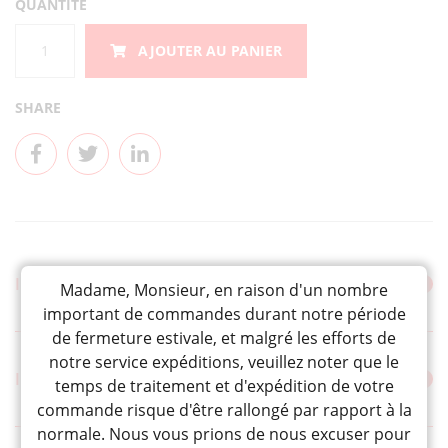
QUANTITÉ
quantité
AJOUTER AU PANIER
de
YUKI
KAKERU
SHARE
UMEBOSHI
"YUASA
NOEN"
200G
INGRÉDIENTS ET ALLERGÈNES
Madame, Monsieur, en raison d'un nombre
important de commandes durant notre période
de fermeture estivale, et malgré les efforts de
notre service expéditions, veuillez noter que le
INFORMATIONS NUTRITIONNELLES (POUR 100 g)
temps de traitement et d'expédition de votre
commande risque d'être rallongé par rapport à la
normale. Nous vous prions de nous excuser pour