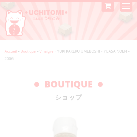
Accueil
»
Boutique
»
Vinaigre
»
YUKI KAKERU UMEBOSHI « YUASA NOEN »
200G
BOUTIQUE
ショップ