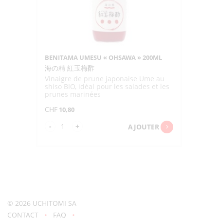
BENITAMA UMESU « OHSAWA » 200ML
海の精 紅玉梅酢
Vinaigre de prune japonaise Ume au
shiso BIO, idéal pour les salades et les
prunes marinées
CHF
10,80
quantité
-
+
AJOUTER
de
BENITAMA
UMESU
"OHSAWA"
200ML
© 2026
UCHITOMI SA
CONTACT
FAQ