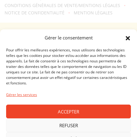
CONDITIONS GÉNÉRALES DE VENTE/MENTIONS LÉGALES
NOTICE DE CONFIDENTIALITÉ
MENTION LÉGALES
Une création
troisdeuxun.ch
GENÈVE - RIVE DROITE (FERRIER)
Gérer le consentement
Horaires d'ouverture
Lundi - Vendredi: 9:00-18:30 / Samedi: 9:00-17:00
Pour offrir les meilleures expériences, nous utilisons des technologies
telles que les cookies pour stocker et/ou accéder aux informations des
appareils. Le fait de consentir à ces technologies nous permettra de
GENÈVE - RIVE GAUCHE (RHÔNE)
traiter des données telles que le comportement de navigation ou les ID
uniques sur ce site. Le fait de ne pas consentir ou de retirer son
Horaires d'ouverture
consentement peut avoir un effet négatif sur certaines caractéristiques
Lundi - Vendredi: 10:00-19:00 / Samedi: 10:00-18:00
et fonctions.
LAUSANNE - CENTRE VILLE
Gérer les services
Horaires d'ouverture
Lundi - Vendredi: 10:00-19:00 / Samedi: 09:00-18:00
ACCEPTER
PRILLY - MALLEY
REFUSER
Horaires d'ouverture