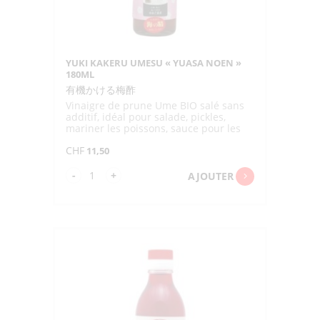
YUKI KAKERU UMESU « YUASA NOEN »
180ML
有機かける梅酢
Vinaigre de prune Ume BIO salé sans
additif, idéal pour salade, pickles,
mariner les poissons, sauce pour les
pâtes ou raviolis gyoza
CHF
11,50
quantité
-
+
AJOUTER
de
YUKI
KAKERU
UMESU
"YUASA
NOEN"
180ML