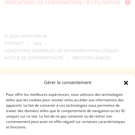
INDICATIONS DE CONSERVATION / D’UTILISATION
© 2026
UCHITOMI SA
CONTACT
FAQ
CONDITIONS GÉNÉRALES DE VENTE/MENTIONS LÉGALES
NOTICE DE CONFIDENTIALITÉ
MENTION LÉGALES
Une création
troisdeuxun.ch
GENÈVE - RIVE DROITE (FERRIER)
Gérer le consentement
Horaires d'ouverture
Lundi - Vendredi: 9:00-18:30 / Samedi: 9:00-17:00
Pour offrir les meilleures expériences, nous utilisons des technologies
telles que les cookies pour stocker et/ou accéder aux informations des
appareils. Le fait de consentir à ces technologies nous permettra de
GENÈVE - RIVE GAUCHE (RHÔNE)
traiter des données telles que le comportement de navigation ou les ID
uniques sur ce site. Le fait de ne pas consentir ou de retirer son
Horaires d'ouverture
consentement peut avoir un effet négatif sur certaines caractéristiques
Lundi - Vendredi: 10:00-19:00 / Samedi: 10:00-18:00
et fonctions.