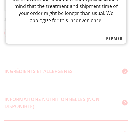
AJOUTER AU PANIER
de
mind that the treatment and shipment time of
SHUPATTO
your order might be longer than usual. We
COMPACT
SHARE
apologize for this inconvenience.
BAG
DROP
FERMER
M
NAVY
"MARNA"
SS460NV
INGRÉDIENTS ET ALLERGÈNES
INFORMATIONS NUTRITIONNELLES (NON
DISPONIBLE)