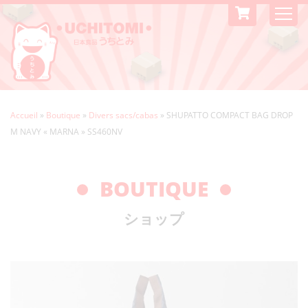
Accueil
»
Boutique
»
Divers sacs/cabas
»
SHUPATTO COMPACT BAG DROP
M NAVY « MARNA » SS460NV
BOUTIQUE
ショップ