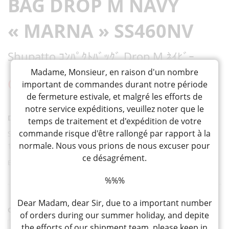
BAG DROP M NAVY
« MARNA » SS460NV
Shupatto ｺﾝﾊﾟｸﾄﾊﾞｯｸﾞ Drop M ﾈｲﾋﾞｰ
Madame, Monsieur, en raison d'un nombre
CHF
35,00
important de commandes durant notre période
de fermeture estivale, et malgré les efforts de
notre service expéditions, veuillez noter que le
DESCRIPTION
temps de traitement et d'expédition de votre
commande risque d'être rallongé par rapport à la
Sac en polyester bleu marine avec anses marrons (capacité
normale. Nous vous prions de nous excuser pour
16l) en forme de goutte d’eau, facilement pliable en l’étirant
ce désagrément.
En stock
%%%
Dear Madam, dear Sir, due to a important number
QUANTITÉ
of orders during our summer holiday, and depite
quantité
the efforts of our shipment team, please keep in