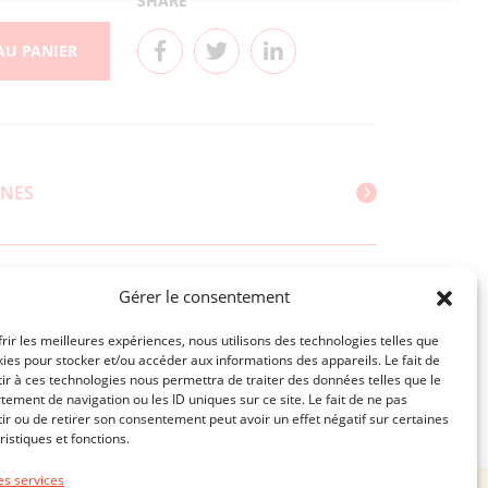
SHARE
AU PANIER
ÈNES
NNELLES (POUR 100 g)
Gérer le consentement
frir les meilleures expériences, nous utilisons des technologies telles que
kies pour stocker et/ou accéder aux informations des appareils. Le fait de
ir à ces technologies nous permettra de traiter des données telles que le
ement de navigation ou les ID uniques sur ce site. Le fait de ne pas
ir ou de retirer son consentement peut avoir un effet négatif sur certaines
NOTICE DE CONFIDENTIALITÉ
MENTION LÉGALES
ristiques et fonctions.
es services
Une création
troisdeuxun.ch