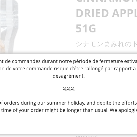
TONYU ET BOISSONS
KONJAC
BISCUI
SAUCES 
SAUCES AVEC MISO
SACHETS DIVERS
DIVERS SACS/CABAS
SUPPORT
AU SOJA
PASSOIRES / LOUCHES
PIERRES À AIGUISER /AIGUISOIRS
FARINES 
USAGES
SAUCES P
DRIED APPL
/ÉCUMOIRES
CHILI / K
DIVERS 
SACS COURSES
SACS ENFANTS
DIVERS USTENSILES
DIVERS MOULES / EMPORTE-
VERMICELLES
DIVERS KONJAC
OTSUMA
JETABLES
DE CUISINE
PIÈCES
BONBONS / CHEWING GUM
DESSER
CHIPS
SACS
SACS ISOTHERMES
51G
DIVERS PAPIERS /
PIQUES / BROCHETTES
TISSU/FUROSHIKI
CELLOPHANE
BOÎTES / BACS
EPONGE / BROSSE CUISINE
BONBONS
BONBONS AVEC JOUETS
DESSERT
/SUPPORTS DIVERS
シナモンまみれの
INSTANT
VIANDE / OEUFS
POISSO
CHEWING GUM
ACCESSOIRES THÉ
DIVERS POUR CUISINE
GLACES
PLANCHES À
PÂTES DE 
CHF
8,50
DÉCOUPER
FOURRÉE
VIANDE
ŒUFS
BONITE E
de commandes durant notre période de fermeture estivale, 
SÉCHÉS
METS PRÊTS
PÂTES
DIVERS D
tion de votre commande risque d'être rallongé par rapport 
CHF 16.67 / 100g
GARNITU
PÂTE DE 
désagrément.
GELÉES 
DIVERSES
RAVIOLIS GYOZA-
METS À FRIRE
PÂTES CA
DESCRIPTION
SHUMAI
%%%
Pommes semi-séchées de la pr
AUTRES METS À
RÉCHAUFFER
consommer tel quel ou en a
 orders during our summer holiday, and depite the efforts
En stock
ime of your order might be longer than usual. We apologiz