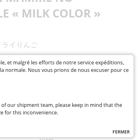
TS SALÉS / SNACKS
DOUCES
DIVERS AUTRES SAUCES
 ENCENS
ENCENS
ET FÉCULES
PANURES ET GARNITURES
IMENTÉES /
E « MILK COLOR »
IMUCHI
EN POUDRE
MI
SENBEI
TS / GARNITURES / PAIN
S
GÂTEAUX
ドライりんご
ANÉS
N / FRUITS DE MER
HARICOTS SUCRÉS
RIZ
SUCRE ET SIROP
S
T POISSONS
POISSONS ASSAISONNÉS
et malgré les efforts de notre service expéditions,
ESSERTS /
PAINS
à la normale. Nous vous prions de nous excuser pour ce
RES
POISSON
SUCRÉES
RRÉES
PÂTES RONDES
éfecture d’Aomori enrobées de cannelle, à
ccompagnement de fromage
 of our shipment team, please keep in mind that the
e for this inconvenience.
FERMER