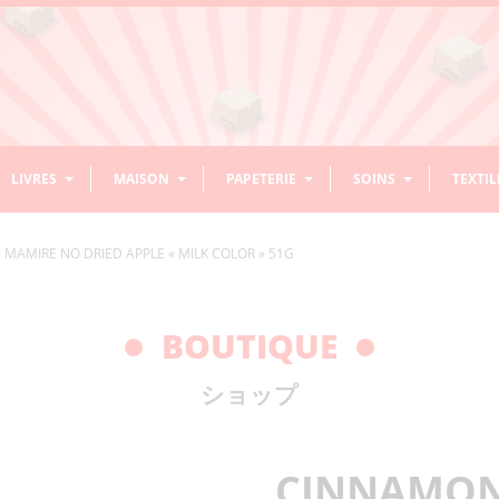
LIVRES
MAISON
PAPETERIE
SOINS
TEXTIL
MAMIRE NO DRIED APPLE « MILK COLOR » 51G
ASSAISONNEMENT / ÉPICES
BOISSONS NON ALCOOLISÉES
CHEVEUX
BOLS
RIZ
ACCESS
DÉCOR
CALLI
DENTS
COUVE
ACCESSOIRES ENFANTS/BÉBÉS
LIVRES DE CUISINE
PRODUITS D’ENTRETIEN/NETTOYAGE
ORIGAMI
HABITS
NOREN
ASSAISONNEMENT RIZ
AMAZAKE SANS
DIVERS ACCESSOIRES
TONSUI
CONDIMENTS EN PÂTE
CAFÉ PRÊT
GEL/WAX/LAQUE
CHAWAN MUSHI
MOCHI
CONTEN
DÉCORAT
ENCRE
ACCESSO
BAGUETT
BOUTIQUE
ALCOOL
CHEVEUX
SUSPEN
CURRY / RAGOÛT
SAKE
SAUCE
THÉ
DASHI ET BOUILLONS
BOL À NOUILLES
ÉPICES
BOL À RIZ
RIZ CUIT
HANDAI
PINCEAU
BROSSES
DIVERS 
BOISSONS
APRÈS-
JUS LÉGUMES/FRUITS
SHAMPOING
DIVERS CUISINE
IKEBANA
STYLOS – CRAYONS
VISAGE
PLATEA
EVENTA
ACCES
HUILE
BOL MISO
KÔJI
DIVERS BOLS
MÉLANGE 
MOULES 
ÉNERGISANTES
SHAMPOING/SOIN/MASQUE
CÉRÉALES
ショップ
DIVERS TEXTILES
SAKE / MIRIN
SAKEKASU (LIE DE SAKE)
SHAMOJI
RAMUNE
DIVERS SODAS
CONCENTRÉ
CRUCHON
SAUCES
SET À SAKE
SAUCE M
THÉIÈRES
GRILLAD
SÉSAME
VINAIGRE
MISO
FARINE
DIVERS BOISSONS
THÉ SUCRÉ
VERRES
TASSES 
BAGUETTES POUR
KENZAN
STYLOS / RECHARGE
BAUME LÈVRES
CHUKA SEIRO (PANIERS VAPEUR)
VASES
LINGETTES VISAGE
PLATEAU
EVENTAIL
DIVERS A
SUCRÉES SANS GAZ
SAUCES 
CUISINE
STYLOS
WASABI
AUTRES ASSAISONNEMENTS
SACS
ENCEN
SET À TH
SOIN VISAGE
MASQUE/PATCH
PLATS EN
BASE DE
THÉ ET TISANE NON
EAU
COUTEAUX
MANDOLINES / RÂPES
CINNAMON
SUCRÉ
SAVONS VISAGE
SAUCES 
MISO CORÉENS
MISO JAPONAIS
FARINES
MORTIERS / PILONS
TSUKEMONOKI
ASSAISO