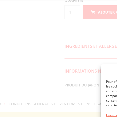
QUANTITÉ
quantité
AJOUTER 
de
CINNAMON
MAMIRE
NO
DRIED
APPLE
INGRÉDIENTS ET ALLERG
"MILK
COLOR"
51G
INFORMATIONS NUTRITIO
Pour of
PRODUIT DU JAPON
les coo
consent
comport
consent
Q
CONDITIONS GÉNÉRALES DE VENTE/MENTIONS LÉGALES
caracté
Gérer l