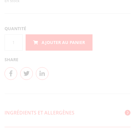
En stock
QUANTITÉ
quantité
AJOUTER AU PANIER
de
PB
TONKOTSU
SHARE
TASTE
RAMEN
FR.GREEN
ONION
2P
"MARUTAI"184G
INGRÉDIENTS ET ALLERGÈNES