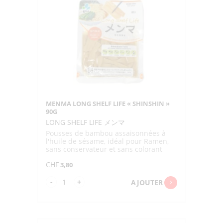
"HOUSE"
15G
MENMA LONG SHELF LIFE « SHINSHIN »
90G
LONG SHELF LIFE メンマ
Pousses de bambou assaisonnées à
l'huile de sésame, idéal pour Ramen,
sans conservateur et sans colorant
artificiel
CHF
3,80
quantité
-
+
AJOUTER
de
MENMA
LONG