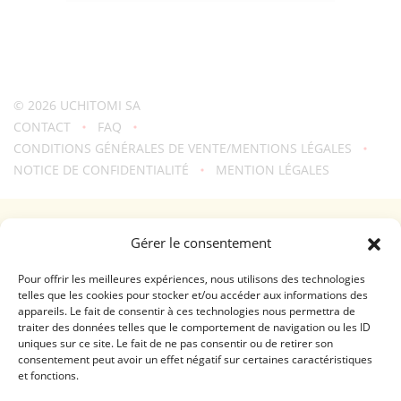
© 2026
UCHITOMI SA
CONTACT
FAQ
CONDITIONS GÉNÉRALES DE VENTE/MENTIONS LÉGALES
NOTICE DE CONFIDENTIALITÉ
MENTION LÉGALES
Une création
troisdeuxun.ch
GENÈVE - RIVE DROITE (FERRIER)
Gérer le consentement
Horaires d'ouverture
Lundi - Vendredi: 9:00-18:30 / Samedi: 9:00-17:00
Pour offrir les meilleures expériences, nous utilisons des technologies
telles que les cookies pour stocker et/ou accéder aux informations des
appareils. Le fait de consentir à ces technologies nous permettra de
GENÈVE - RIVE GAUCHE (RHÔNE)
traiter des données telles que le comportement de navigation ou les ID
uniques sur ce site. Le fait de ne pas consentir ou de retirer son
Horaires d'ouverture
consentement peut avoir un effet négatif sur certaines caractéristiques
Lundi - Vendredi: 10:00-19:00 / Samedi: 10:00-18:00
et fonctions.