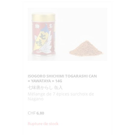
SHICHIMI
CAN
"YAWATAYA"
12G
ISOGORO SHICHIMI TOGARASHI CAN
« YAWATAYA » 14G
七味唐からし 缶入
Mélange de 7 épices surchoix de
Nagano
CHF
6,80
Rupture de stock