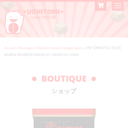
Accueil
»
Boutique
»
Nouilles instant. soupe/sauce
»
PB TONKOTSU TASTE
RAMEN FR.GREEN ONION 2P « MARUTAI »184G
BOUTIQUE
ショップ