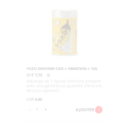
SHELF
LIFE
"SHINSHIN"
90G
YUZU SHICHIMI CAN « YAWATAYA » 12G
ゆず七味 缶
Mélange de 7 épices Shichimi préparé
avec une généreuse quantité d'écorces
de yuzu japonais
CHF
9,80
quantité
-
+
AJOUTER
de
YUZU