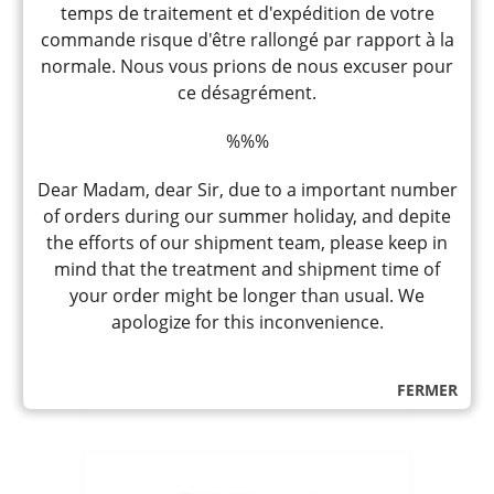
temps de traitement et d'expédition de votre
commande risque d'être rallongé par rapport à la
normale. Nous vous prions de nous excuser pour
ce désagrément.
%%%
Dear Madam, dear Sir, due to a important number
KOKUSAN SHICHIMI TOGARASHI
of orders during our summer holiday, and depite
« HOUSE » 15G
国産七味唐がらし
the efforts of our shipment team, please keep in
Mélange de 7 épices Shichimi moulues
mind that the treatment and shipment time of
du Japon surchoix, à saupoudrer sur
your order might be longer than usual. We
divers mets, ramen, udon, yakitori, etc.
apologize for this inconvenience.
CHF
7,90
quantité
-
+
AJOUTER
FERMER
de
KOKUSAN
SHICHIMI
TOGARASHI